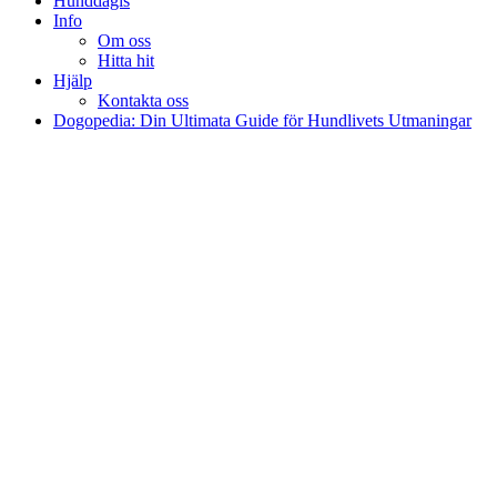
Hunddagis
Info
Om oss
Hitta hit
Hjälp
Kontakta oss
Dogopedia: Din Ultimata Guide för Hundlivets Utmaningar