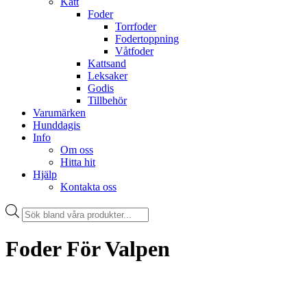
Katt
Foder
Torrfoder
Fodertoppning
Våtfoder
Kattsand
Leksaker
Godis
Tillbehör
Varumärken
Hunddagis
Info
Om oss
Hitta hit
Hjälp
Kontakta oss
Products
search
Foder För Valpen