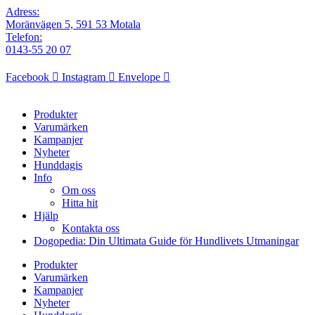
Adress:
Moränvägen 5, 591 53 Motala
Telefon:
0143-55 20 07
Facebook
Instagram
Envelope
Produkter
Varumärken
Kampanjer
Nyheter
Hunddagis
Info
Om oss
Hitta hit
Hjälp
Kontakta oss
Dogopedia: Din Ultimata Guide för Hundlivets Utmaningar
Produkter
Varumärken
Kampanjer
Nyheter