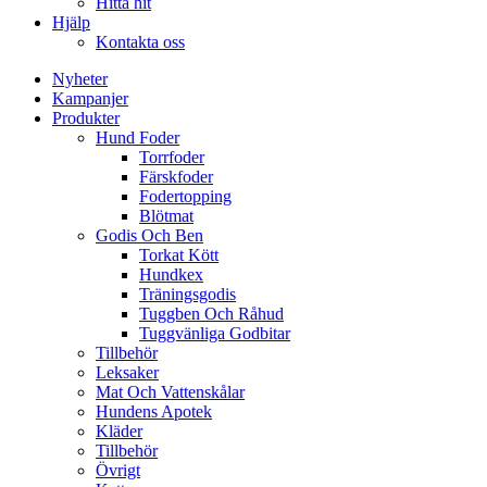
Hitta hit
Hjälp
Kontakta oss
Nyheter
Kampanjer
Produkter
Hund Foder
Torrfoder
Färskfoder
Fodertopping
Blötmat
Godis Och Ben
Torkat Kött
Hundkex
Träningsgodis
Tuggben Och Råhud
Tuggvänliga Godbitar
Tillbehör
Leksaker
Mat Och Vattenskålar
Hundens Apotek
Kläder
Tillbehör
Övrigt