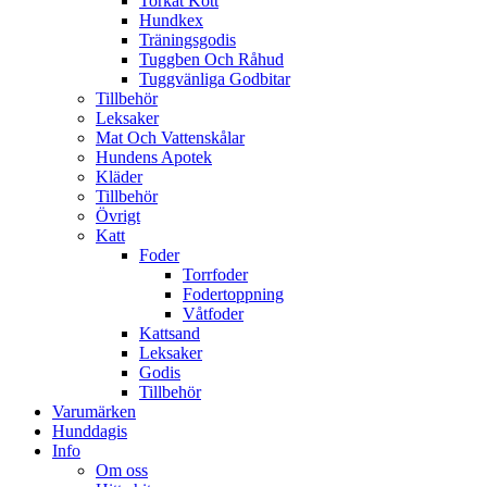
Torkat Kött
Hundkex
Träningsgodis
Tuggben Och Råhud
Tuggvänliga Godbitar
Tillbehör
Leksaker
Mat Och Vattenskålar
Hundens Apotek
Kläder
Tillbehör
Övrigt
Katt
Foder
Torrfoder
Fodertoppning
Våtfoder
Kattsand
Leksaker
Godis
Tillbehör
Varumärken
Hunddagis
Info
Om oss