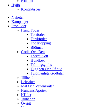
Hitta hit
Hjälp
Kontakta oss
Nyheter
Kampanjer
Produkter
Hund Foder
Torrfoder
Färskfoder
Fodertopping
Blötmat
Godis Och Ben
Torkat Kött
Hundkex
Träningsgodis
Tuggben Och Råhud
Tuggvänliga Godbitar
Tillbehör
Leksaker
Mat Och Vattenskålar
Hundens Apotek
Kläder
Tillbehör
Övrigt