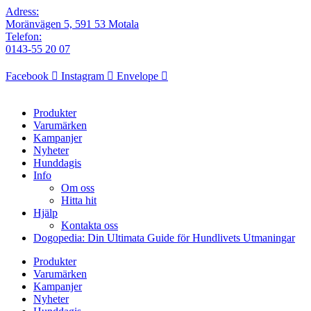
Adress:
Moränvägen 5, 591 53 Motala
Telefon:
0143-55 20 07
Facebook
Instagram
Envelope
Produkter
Varumärken
Kampanjer
Nyheter
Hunddagis
Info
Om oss
Hitta hit
Hjälp
Kontakta oss
Dogopedia: Din Ultimata Guide för Hundlivets Utmaningar
Produkter
Varumärken
Kampanjer
Nyheter