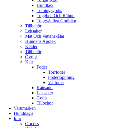
Torkat Kött
Hundkex
Träningsgodis
Tuggben Och Råhud
Tuggvänliga Godbitar
Tillbehör
Leksaker
Mat Och Vattenskålar
Hundens Apotek
Kläder
Tillbehör
Övrigt
Katt
Foder
Torrfoder
Fodertoppning
Våtfoder
Kattsand
Leksaker
Godis
Tillbehör
Varumärken
Hunddagis
Info
Om oss