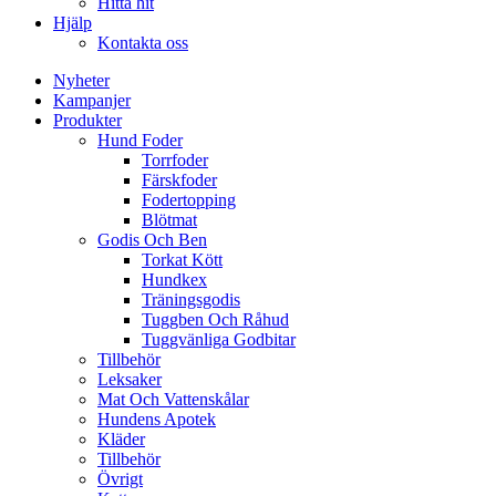
Hitta hit
Hjälp
Kontakta oss
Nyheter
Kampanjer
Produkter
Hund Foder
Torrfoder
Färskfoder
Fodertopping
Blötmat
Godis Och Ben
Torkat Kött
Hundkex
Träningsgodis
Tuggben Och Råhud
Tuggvänliga Godbitar
Tillbehör
Leksaker
Mat Och Vattenskålar
Hundens Apotek
Kläder
Tillbehör
Övrigt