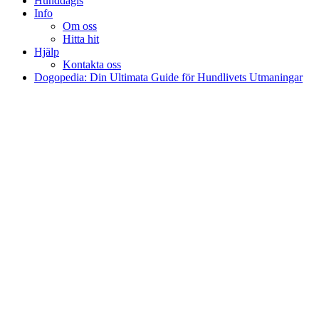
Hunddagis
Info
Om oss
Hitta hit
Hjälp
Kontakta oss
Dogopedia: Din Ultimata Guide för Hundlivets Utmaningar