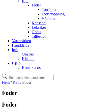
Katt
Foder
Torrfoder
Fodertoppning
Våtfoder
Kattsand
Leksaker
Godis
Tillbehör
Varumärken
Hunddagis
Info
Om oss
Hitta hit
Hjälp
Kontakta oss
Products
search
Hem
/
Katt
/ Foder
Foder
Foder