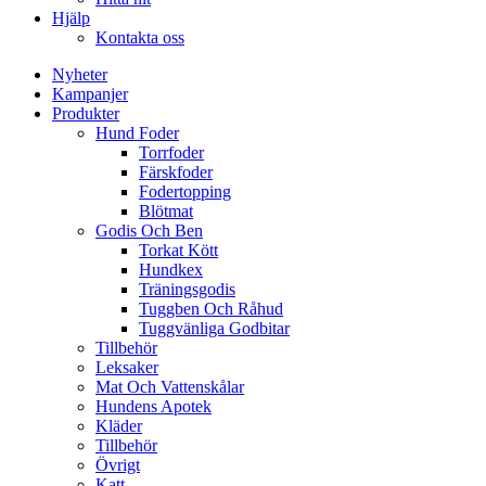
Hjälp
Kontakta oss
Nyheter
Kampanjer
Produkter
Hund Foder
Torrfoder
Färskfoder
Fodertopping
Blötmat
Godis Och Ben
Torkat Kött
Hundkex
Träningsgodis
Tuggben Och Råhud
Tuggvänliga Godbitar
Tillbehör
Leksaker
Mat Och Vattenskålar
Hundens Apotek
Kläder
Tillbehör
Övrigt
Katt