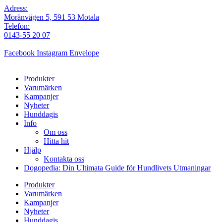
Adress:
Moränvägen 5, 591 53 Motala
Telefon:
0143-55 20 07
Facebook
Instagram
Envelope
Produkter
Varumärken
Kampanjer
Nyheter
Hunddagis
Info
Om oss
Hitta hit
Hjälp
Kontakta oss
Dogopedia: Din Ultimata Guide för Hundlivets Utmaningar
Produkter
Varumärken
Kampanjer
Nyheter
Hunddagis