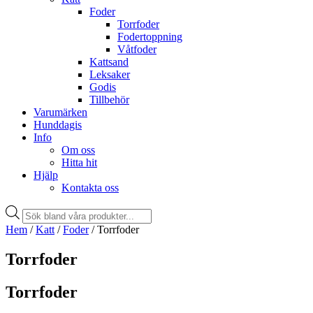
Foder
Torrfoder
Fodertoppning
Våtfoder
Kattsand
Leksaker
Godis
Tillbehör
Varumärken
Hunddagis
Info
Om oss
Hitta hit
Hjälp
Kontakta oss
Products
search
Hem
/
Katt
/
Foder
/ Torrfoder
Torrfoder
Torrfoder