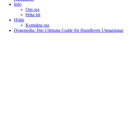
Info
Om oss
Hitta hit
Hjälp
Kontakta oss
Dogopedia: Din Ultimata Guide för Hundlivets Utmaningar