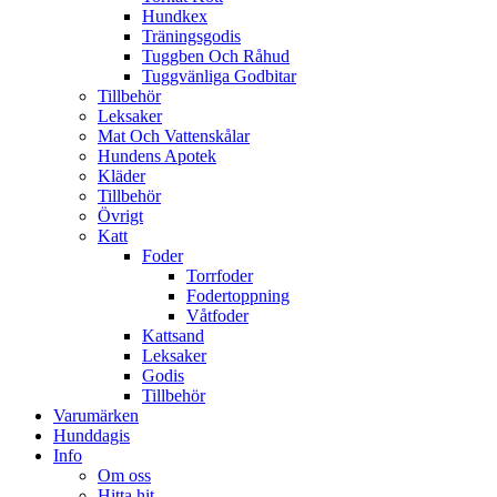
Hundkex
Träningsgodis
Tuggben Och Råhud
Tuggvänliga Godbitar
Tillbehör
Leksaker
Mat Och Vattenskålar
Hundens Apotek
Kläder
Tillbehör
Övrigt
Katt
Foder
Torrfoder
Fodertoppning
Våtfoder
Kattsand
Leksaker
Godis
Tillbehör
Varumärken
Hunddagis
Info
Om oss
Hitta hit