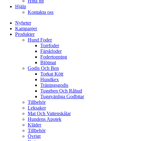
Hitta hit
Hjälp
Kontakta oss
Nyheter
Kampanjer
Produkter
Hund Foder
Torrfoder
Färskfoder
Fodertopping
Blötmat
Godis Och Ben
Torkat Kött
Hundkex
Träningsgodis
Tuggben Och Råhud
Tuggvänliga Godbitar
Tillbehör
Leksaker
Mat Och Vattenskålar
Hundens Apotek
Kläder
Tillbehör
Övrigt