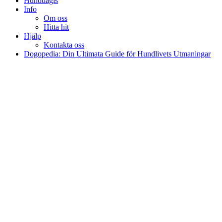
Hunddagis
Info
Om oss
Hitta hit
Hjälp
Kontakta oss
Dogopedia: Din Ultimata Guide för Hundlivets Utmaningar