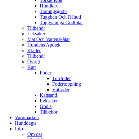
Torkat Kött
Hundkex
Träningsgodis
Tuggben Och Råhud
Tuggvänliga Godbitar
Tillbehör
Leksaker
Mat Och Vattenskålar
Hundens Apotek
Kläder
Tillbehör
Övrigt
Katt
Foder
Torrfoder
Fodertoppning
Våtfoder
Kattsand
Leksaker
Godis
Tillbehör
Varumärken
Hunddagis
Info
Om oss