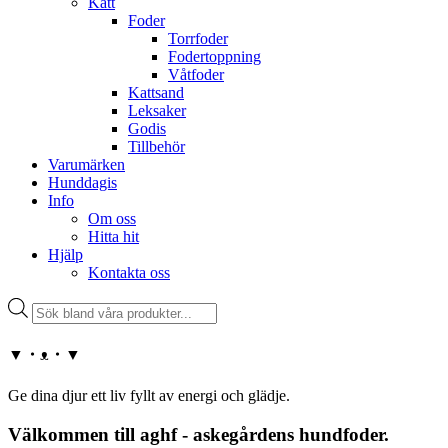
Katt
Foder
Torrfoder
Fodertoppning
Våtfoder
Kattsand
Leksaker
Godis
Tillbehör
Varumärken
Hunddagis
Info
Om oss
Hitta hit
Hjälp
Kontakta oss
Products
search
▼・ᴥ・▼
Ge dina djur ett liv fyllt av energi och glädje.
Välkommen till aghf - askegårdens hundfoder.