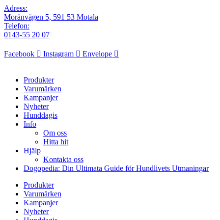
Adress:
Moränvägen 5, 591 53 Motala
Telefon:
0143-55 20 07
Facebook
Instagram
Envelope
Produkter
Varumärken
Kampanjer
Nyheter
Hunddagis
Info
Om oss
Hitta hit
Hjälp
Kontakta oss
Dogopedia: Din Ultimata Guide för Hundlivets Utmaningar
Produkter
Varumärken
Kampanjer
Nyheter