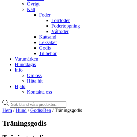
Övrigt
Katt
Foder
Torrfoder
Fodertoppning
Våtfoder
Kattsand
Leksaker
Godis
Tillbehör
Varumärken
Hunddagis
Info
Om oss
Hitta hit
Hjälp
Kontakta oss
Products
search
Hem
/
Hund
/
Godis/Ben
/ Träningsgodis
Träningsgodis