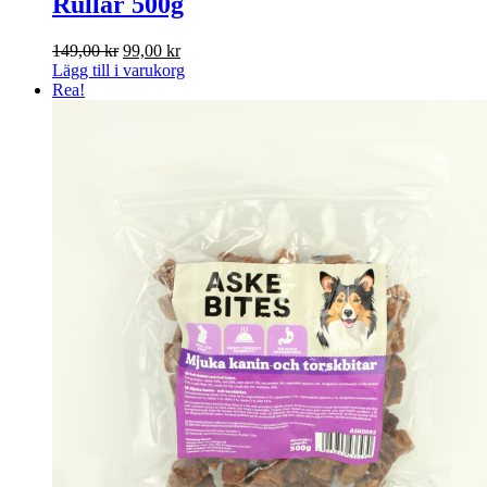
Rullar 500g
Det
Det
149,00
kr
99,00
kr
ursprungliga
nuvarande
Lägg till i varukorg
priset
priset
Rea!
var:
är:
149,00 kr.
99,00 kr.