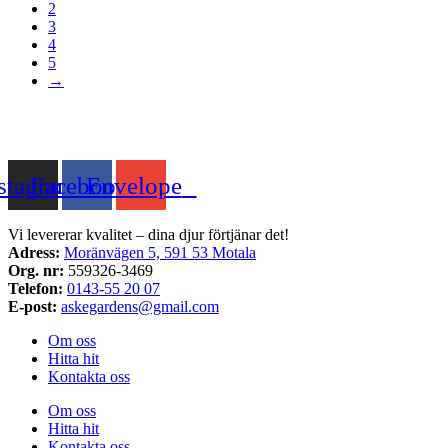
2
3
4
5
→
stagram
Facebook
Envelope
Vi levererar kvalitet – dina djur förtjänar det!
Adress:
Moränvägen 5, 591 53 Motala
Org. nr:
559326-3469
Telefon:
0143-55 20 07
E-post:
askegardens@gmail.com
Om oss
Hitta hit
Kontakta oss
Om oss
Hitta hit
Kontakta oss