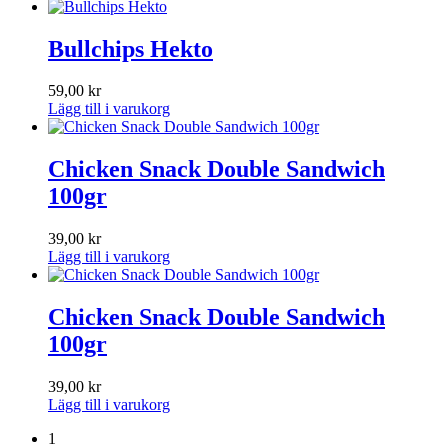
priset
priset
var:
är:
119,00 kr.
99,00 kr.
Bullchips Hekto
59,00
kr
Lägg till i varukorg
Chicken Snack Double Sandwich
100gr
39,00
kr
Lägg till i varukorg
Chicken Snack Double Sandwich
100gr
39,00
kr
Lägg till i varukorg
1