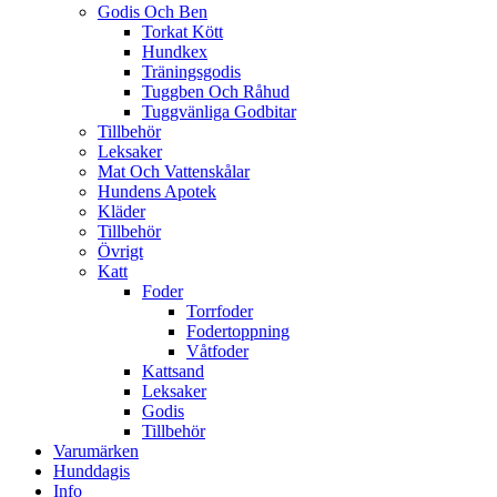
Godis Och Ben
Torkat Kött
Hundkex
Träningsgodis
Tuggben Och Råhud
Tuggvänliga Godbitar
Tillbehör
Leksaker
Mat Och Vattenskålar
Hundens Apotek
Kläder
Tillbehör
Övrigt
Katt
Foder
Torrfoder
Fodertoppning
Våtfoder
Kattsand
Leksaker
Godis
Tillbehör
Varumärken
Hunddagis
Info