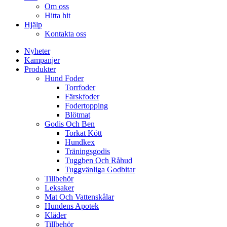
Om oss
Hitta hit
Hjälp
Kontakta oss
Nyheter
Kampanjer
Produkter
Hund Foder
Torrfoder
Färskfoder
Fodertopping
Blötmat
Godis Och Ben
Torkat Kött
Hundkex
Träningsgodis
Tuggben Och Råhud
Tuggvänliga Godbitar
Tillbehör
Leksaker
Mat Och Vattenskålar
Hundens Apotek
Kläder
Tillbehör