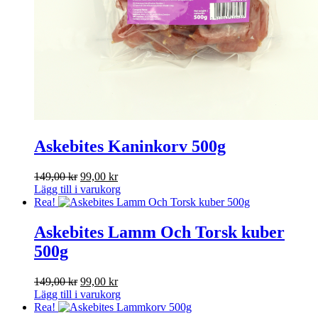
Askebites Kaninkorv 500g
Det
Det
149,00
kr
99,00
kr
ursprungliga
nuvarande
Lägg till i varukorg
priset
priset
Rea!
var:
är:
149,00 kr.
99,00 kr.
Askebites Lamm Och Torsk kuber
500g
Det
Det
149,00
kr
99,00
kr
ursprungliga
nuvarande
Lägg till i varukorg
priset
priset
Rea!