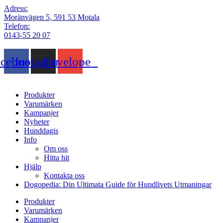
Adress:
Moränvägen 5, 591 53 Motala
Telefon:
0143-55 20 07
acebook
Instagram
Envelope
Produkter
Varumärken
Kampanjer
Nyheter
Hunddagis
Info
Om oss
Hitta hit
Hjälp
Kontakta oss
Dogopedia: Din Ultimata Guide för Hundlivets Utmaningar
Produkter
Varumärken
Kampanjer