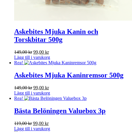
Askebites Mjuka Kanin och
Torskbitar 500g
Det
Det
149,00
kr
99,00
kr
ursprungliga
nuvarande
Lägg till i varukorg
priset
priset
Rea!
var:
är:
149,00 kr.
99,00 kr.
Askebites Mjuka Kaninremsor 500g
Det
Det
149,00
kr
99,00
kr
ursprungliga
nuvarande
Lägg till i varukorg
priset
priset
Rea!
var:
är:
149,00 kr.
99,00 kr.
Bästa Belöningen Valuebox 3p
Det
Det
119,00
kr
99,00
kr
ursprungliga
nuvarande
Lägg till i varukorg