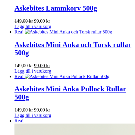
var:
är:
149,00 kr.
99,00 kr.
Askebites Lammkorv 500g
Det
Det
149,00
kr
99,00
kr
ursprungliga
nuvarande
Lägg till i varukorg
priset
priset
Rea!
var:
är:
149,00 kr.
99,00 kr.
Askebites Mini Anka och Torsk rullar
500g
Det
Det
149,00
kr
99,00
kr
ursprungliga
nuvarande
Lägg till i varukorg
priset
priset
Rea!
var:
är:
149,00 kr.
99,00 kr.
Askebites Mini Anka Pullock Rullar
500g
Det
Det
149,00
kr
99,00
kr
ursprungliga
nuvarande
Lägg till i varukorg
priset
priset
Rea!
var:
är:
149,00 kr.
99,00 kr.