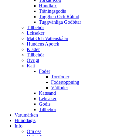
Torkat Kött
Hundkex
Träningsgodis
Tuggben Och Råhud
Tuggvänliga Godbitar
Tillbehör
Leksaker
Mat Och Vattenskålar
Hundens Apotek
Kläder
Tillbehör
Övrigt
Katt
Foder
Torrfoder
Fodertoppning
Våtfoder
Kattsand
Leksaker
Godis
Tillbehör
Varumärken
Hunddagis
Info
Om oss