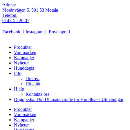
Adress:
Moränvägen 5, 591 53 Motala
Telefon:
0143-55 20 07
Facebook
Instagram
Envelope
Produkter
Varumärken
Kampanjer
Nyheter
Hunddagis
Info
Om oss
Hitta hit
Hjälp
Kontakta oss
Dogopedia: Din Ultimata Guide för Hundlivets Utmaningar
Produkter
Varumärken
Kampanjer
Nyheter