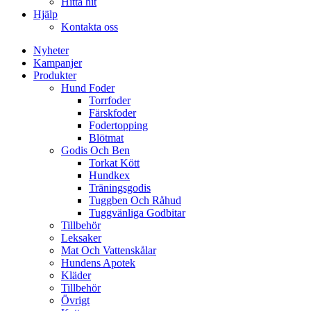
Hitta hit
Hjälp
Kontakta oss
Nyheter
Kampanjer
Produkter
Hund Foder
Torrfoder
Färskfoder
Fodertopping
Blötmat
Godis Och Ben
Torkat Kött
Hundkex
Träningsgodis
Tuggben Och Råhud
Tuggvänliga Godbitar
Tillbehör
Leksaker
Mat Och Vattenskålar
Hundens Apotek
Kläder
Tillbehör
Övrigt