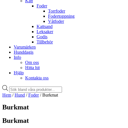
Katt
Foder
Torrfoder
Fodertoppning
Våtfoder
Kattsand
Leksaker
Godis
Tillbehör
Varumärken
Hunddagis
Info
Om oss
Hitta hit
Hjälp
Kontakta oss
Products
search
Hem
/
Hund
/
Foder
/ Burkmat
Burkmat
Burkmat