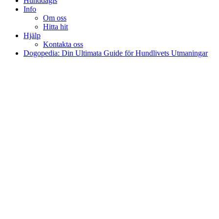
Hunddagis
Info
Om oss
Hitta hit
Hjälp
Kontakta oss
Dogopedia: Din Ultimata Guide för Hundlivets Utmaningar