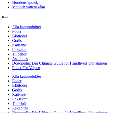
Hundens apotek
Mat och vattenskålar
Katt
Alla kattprodukter
Foder
Blötfoder
Godis
Kattsand
Leksaker
Tillbehör
Askebites
Dogopedia: Din Ultimata Guide för Hundlivets Utmaningar
Foder För Valpen
Alla kattprodukter
Foder
Blötfoder
Godis
Kattsand
Leksaker
Tillbehör
Askebites
Dogopedia: Din Ultimata Guide för Hundlivets Utmaningar