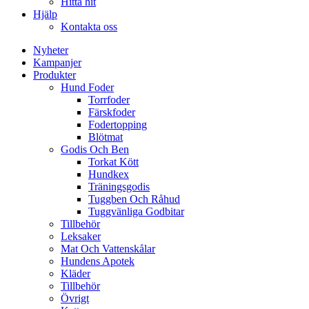
Hitta hit
Hjälp
Kontakta oss
Nyheter
Kampanjer
Produkter
Hund Foder
Torrfoder
Färskfoder
Fodertopping
Blötmat
Godis Och Ben
Torkat Kött
Hundkex
Träningsgodis
Tuggben Och Råhud
Tuggvänliga Godbitar
Tillbehör
Leksaker
Mat Och Vattenskålar
Hundens Apotek
Kläder
Tillbehör
Övrigt