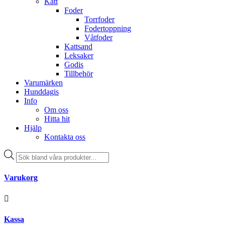
Katt
Foder
Torrfoder
Fodertoppning
Våtfoder
Kattsand
Leksaker
Godis
Tillbehör
Varumärken
Hunddagis
Info
Om oss
Hitta hit
Hjälp
Kontakta oss
Products
search
Varukorg
Kassa