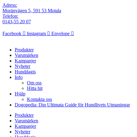
Adress:
Moränvägen 5, 591 53 Motala
Telefon:
0143-55 20 07
Facebook
Instagram
Envelope
Produkter
Varumärken
Kampanjer
Nyheter
Hunddagis
Info
Om oss
Hitta hit
Hjälp
Kontakta oss
Dogopedia: Din Ultimata Guide för Hundlivets Utmaningar
Produkter
Varumärken
Kampanjer
Nyheter