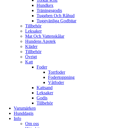
Torkat Kött
Hundkex
Träningsgodis
Tuggben Och Råhud
Tuggvänliga Godbitar
Tillbehör
Leksaker
Mat Och Vattenskålar
Hundens Apotek
Kläder
Tillbehör
Övrigt
Katt
Foder
Torrfoder
Fodertoppning
Våtfoder
Kattsand
Leksaker
Godis
Tillbehör
Varumärken
Hunddagis
Info
Om oss