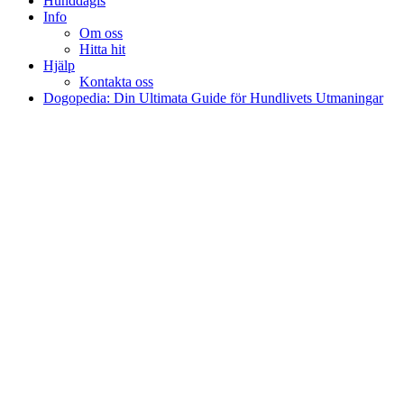
Hunddagis
Info
Om oss
Hitta hit
Hjälp
Kontakta oss
Dogopedia: Din Ultimata Guide för Hundlivets Utmaningar