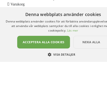
Varukorg
Denna webbplats använder cookies
Varukorg
(0)
Denna webbplats använder cookies för att förbättra användarupplevel
att använda vår webbplats samtycker du till alla cookies i enlighet m
cookiepolicy.
Läs mer
ACCEPTERA ALLA COOKIES
NEKA ALLA
VISA DETALJER
NÖDVÄNDIGA
PRESTANDA
RIKTADE
FUNKTIONELLA
Nödvändiga
Prestanda
Riktade
Funktionella
Nödvändiga kakor tillåter kärnwebbplatsfunktioner som användarinloggning oc