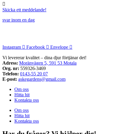
Skicka ett meddelande!
svar inom en dag
Instagram
Facebook
Envelope
Vi levererar kvalitet – dina djur förtjänar det!
Adress:
Moränvägen 5, 591 53 Motala
Org. nr:
559326-3469
Telefon:
0143-55 20 07
E-post:
askegardens@gmail.com
Om oss
Hitta hit
Kontakta oss
Om oss
Hitta hit
Kontakta oss
Har du frågor? Vi hjälper dig!