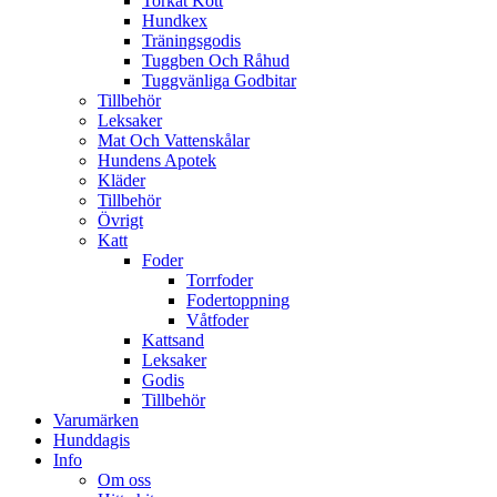
Torkat Kött
Hundkex
Träningsgodis
Tuggben Och Råhud
Tuggvänliga Godbitar
Tillbehör
Leksaker
Mat Och Vattenskålar
Hundens Apotek
Kläder
Tillbehör
Övrigt
Katt
Foder
Torrfoder
Fodertoppning
Våtfoder
Kattsand
Leksaker
Godis
Tillbehör
Varumärken
Hunddagis
Info
Om oss