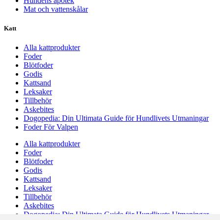
Hundens apotek
Mat och vattenskålar
Katt
Alla kattprodukter
Foder
Blötfoder
Godis
Kattsand
Leksaker
Tillbehör
Askebites
Dogopedia: Din Ultimata Guide för Hundlivets Utmaningar
Foder För Valpen
Alla kattprodukter
Foder
Blötfoder
Godis
Kattsand
Leksaker
Tillbehör
Askebites
Dogopedia: Din Ultimata Guide för Hundlivets Utmaningar