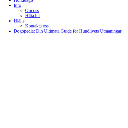
Hunddagis
Info
Om oss
Hitta hit
Hjälp
Kontakta oss
Dogopedia: Din Ultimata Guide för Hundlivets Utmaningar