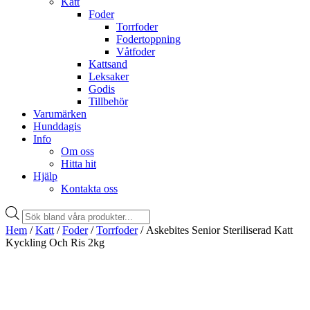
Katt
Foder
Torrfoder
Fodertoppning
Våtfoder
Kattsand
Leksaker
Godis
Tillbehör
Varumärken
Hunddagis
Info
Om oss
Hitta hit
Hjälp
Kontakta oss
Products
search
Hem
/
Katt
/
Foder
/
Torrfoder
/ Askebites Senior Steriliserad Katt
Kyckling Och Ris 2kg