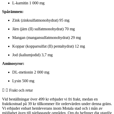
L-karnitin 1 000 mg
Spårämnen:
Zink (zinksulfatmonohydrat) 95 mg
Järn (järn (II) sulfatmonohydrat) 70 mg
Mangan (mangansulfatmonohydrat) 29 mg
Koppar (kopparsulfat (II) pentahydrat) 12 mg
Jod (kaliumjodid) 3,7 mg
Aminosyror:
DL-metionin 2 000 mg
Lysin 500 mg
Frakt och retur
Vid beställningar över 499 kr erbjuder vi fri frakt, medan en
fraktkostnad på 39 kr tillkommer för ordervärden under denna gräns.
Vi erbjuder enbart hemleverans inom Motala stad och i mån av
möjlighet även till närliggande områden. Om du befinner dig utanför