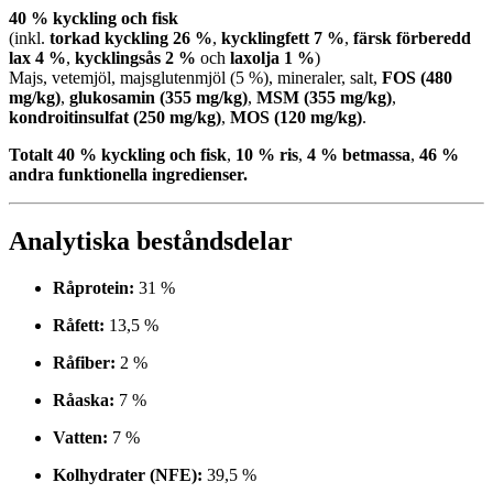
40 % kyckling och fisk
(inkl.
torkad kyckling 26 %
,
kycklingfett 7 %
,
färsk förberedd
lax 4 %
,
kycklingsås 2 %
och
laxolja 1 %
)
Majs, vetemjöl, majsglutenmjöl (5 %), mineraler, salt,
FOS (480
mg/kg)
,
glukosamin (355 mg/kg)
,
MSM (355 mg/kg)
,
kondroitinsulfat (250 mg/kg)
,
MOS (120 mg/kg)
.
Totalt 40 % kyckling och fisk
,
10 % ris
,
4 % betmassa
,
46 %
andra funktionella ingredienser.
Analytiska beståndsdelar
Råprotein:
31 %
Råfett:
13,5 %
Råfiber:
2 %
Råaska:
7 %
Vatten:
7 %
Kolhydrater (NFE):
39,5 %