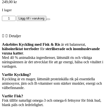
249,00
kr
I lager
Askebites
Lägg till i varukorg
Senior
Steriliserad
Katt
Kyckling
Detaljer
Och
Ris
Askebites Kyckling med Fisk & Ris
är ett balanserat,
2kg
hälsoinriktat torrfoder
för
steriliserade och inomhuslevande
mängd
vuxna katter
.
Med 40 % animaliska ingredienser, lättsmält ris och viktiga
näringsämnen är det utvecklat för att ge energi, hälsa och vitalitet i
vardagen.
Varför Kyckling?
Kyckling är en mager, lättsmält proteinkälla rik på essentiella
aminosyror, järn och B-vitaminer som stärker muskler, energi och
välbefinnande.
Varför Fisk?
Fisk tillför naturligt omega-3 och omega-6 fettsyror för frisk hud,
blank päls och ledrörlighet.