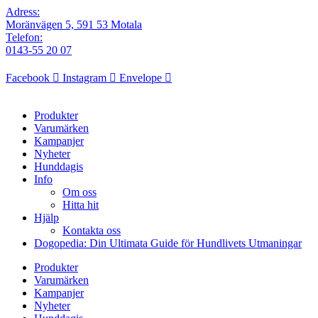
Adress:
Moränvägen 5, 591 53 Motala
Telefon:
0143-55 20 07
Facebook
Instagram
Envelope
Produkter
Varumärken
Kampanjer
Nyheter
Hunddagis
Info
Om oss
Hitta hit
Hjälp
Kontakta oss
Dogopedia: Din Ultimata Guide för Hundlivets Utmaningar
Produkter
Varumärken
Kampanjer
Nyheter