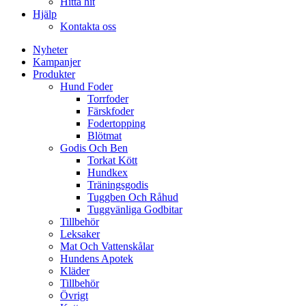
Hitta hit
Hjälp
Kontakta oss
Nyheter
Kampanjer
Produkter
Hund Foder
Torrfoder
Färskfoder
Fodertopping
Blötmat
Godis Och Ben
Torkat Kött
Hundkex
Träningsgodis
Tuggben Och Råhud
Tuggvänliga Godbitar
Tillbehör
Leksaker
Mat Och Vattenskålar
Hundens Apotek
Kläder
Tillbehör
Övrigt