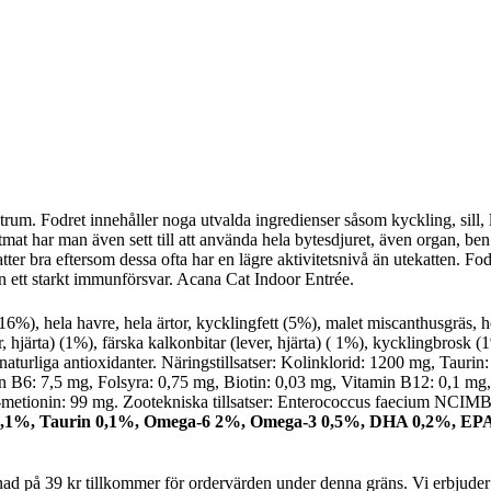
rum. Fodret innehåller noga utvalda ingredienser såsom kyckling, sill, l
attmat har man även sett till att använda hela bytesdjuret, även organ, 
tter bra eftersom dessa ofta har en lägre aktivitetsnivå än utekatten. Fo
 ett starkt immunförsvar. Acana Cat Indoor Entrée.
6%), hela havre, hela ärtor, kycklingfett (5%), malet miscanthusgräs, hela
er, hjärta) (1%), färska kalkonbitar (lever, hjärta) ( 1%), kycklingbrosk 
 naturliga antioxidanter. Näringstillsatser: Kolinklorid: 1200 mg, Taur
 B6: 7,5 mg, Folsyra: 0,75 mg, Biotin: 0,03 mg, Vitamin B12: 0,1 mg,
 DL-metionin: 99 mg. Zootekniska tillsatser: Enterococcus faecium N
0,1%, Taurin 0,1%, Omega-6 2%, Omega-3 0,5%, DHA 0,2%, EP
stnad på 39 kr tillkommer för ordervärden under denna gräns. Vi erbjude