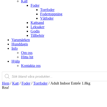
Katt
Foder
Torrfoder
Fodertoppning
Våtfoder
Kattsand
Leksaker
Godis
Tillbehör
Varumärken
Hunddagis
Info
Om oss
Hitta hit
Hjälp
Kontakta oss
Products
search
Hem
/
Katt
/
Foder
/
Torrfoder
/ Adult Indoor Entrée 1.8kg
Rea!