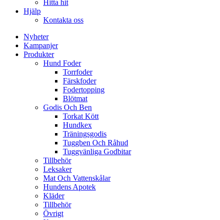
Hitta hit
Hjälp
Kontakta oss
Nyheter
Kampanjer
Produkter
Hund Foder
Torrfoder
Färskfoder
Fodertopping
Blötmat
Godis Och Ben
Torkat Kött
Hundkex
Träningsgodis
Tuggben Och Råhud
Tuggvänliga Godbitar
Tillbehör
Leksaker
Mat Och Vattenskålar
Hundens Apotek
Kläder
Tillbehör
Övrigt