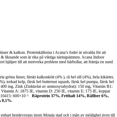
inser & kalkon. Proteinkällorna i Acana’s foder är utvalda för att
ben & liknande som är rika på viktiga näringsämnen. Acana Indoor
dret hjälper till att motverka problem med hårbollar, att främja en sund
 gröna linser, färskt kalkonkött (4% ), rå hel sill (4%), hela kikärter,
(1%), torkad kelp, färsk hel butternut squash, färsk hel pumpa, färsk hel
in: 400 mg, Zink (Zinkkelat av aminosyrahydrat): 150 mg, Vitamin B1:
 Vitamin A: 1875 IE, vitamin D: 250 IE, vitamin E: 175 IE, koppar
CIMB10415: 600×10 ^
Råprotein 37%, Fetthalt 14%, Råfiber 6%,
A 0,1%.
r enbart hemleverans inom Motala stad och i mån av möjlighet även till