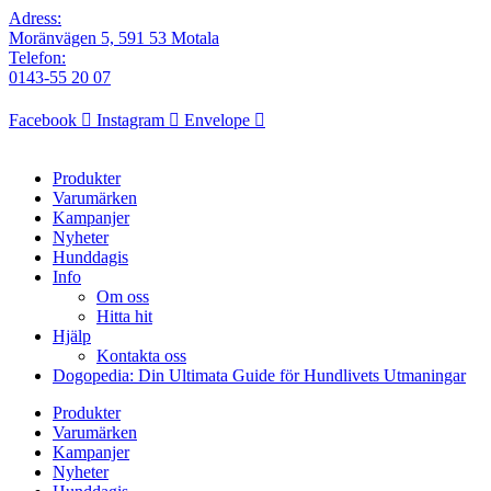
Adress:
Moränvägen 5, 591 53 Motala
Telefon:
0143-55 20 07
Facebook
Instagram
Envelope
Produkter
Varumärken
Kampanjer
Nyheter
Hunddagis
Info
Om oss
Hitta hit
Hjälp
Kontakta oss
Dogopedia: Din Ultimata Guide för Hundlivets Utmaningar
Produkter
Varumärken
Kampanjer
Nyheter