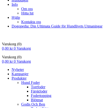
Hunddagis
Info
Om oss
Hitta hit
Hjälp
Kontakta oss
Dogopedia: Din Ultimata Guide för Hundlivets Utmaningar
Varukorg
(0)
0,00
kr
0
Varukorg
Varukorg
(0)
0,00
kr
0
Varukorg
Nyheter
Kampanjer
Produkter
Hund Foder
Torrfoder
Färskfoder
Fodertopping
Blötmat
Godis Och Ben