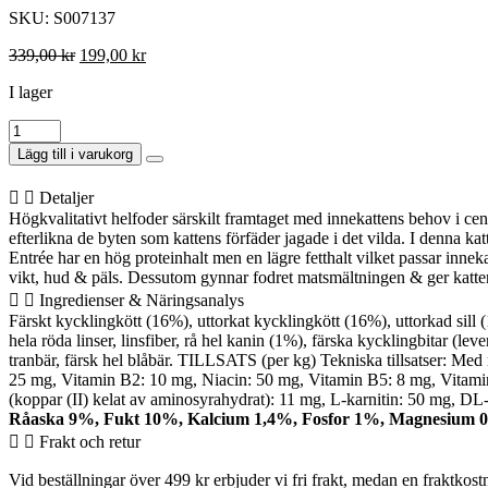
SKU: S007137
339,00
kr
Det
199,00
kr
Det
ursprungliga
nuvarande
I lager
priset
priset
var:
är:
Adult
339,00 kr.
199,00 kr.
Indoor
Lägg till i varukorg
Entrée
1.8kg
Detaljer
mängd
Högkvalitativt helfoder särskilt framtaget med innekattens behov i cent
efterlikna de byten som kattens förfäder jagade i det vilda. I denna k
Entrée har en hög proteinhalt men en lägre fetthalt vilket passar inneka
vikt, hud & päls. Dessutom gynnar fodret matsmältningen & ger katten
Ingredienser & Näringsanalys
Färskt kycklingkött (16%), uttorkat kycklingkött (16%), uttorkad sill (1
hela röda linser, linsfiber, rå hel kanin (1%), färska kycklingbitar (lev
tranbär, färsk hel blåbär. TILLSATS (per kg) Tekniska tillsatser: Med
25 mg, Vitamin B2: 10 mg, Niacin: 50 mg, Vitamin B5: 8 mg, Vitamin
(koppar (II) kelat av aminosyrahydrat): 11 mg, L-karnitin: 50 mg,
Råaska 9%, Fukt 10%, Kalcium 1,4%, Fosfor 1%, Magnesium 
Frakt och retur
Vid beställningar över 499 kr erbjuder vi fri frakt, medan en fraktko