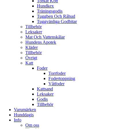
Torkat Kött
Hundkex
Träningsgodis
Tuggben Och Råhud
Tuggvänliga Godbitar
Tillbehör
Leksaker
Mat Och Vattenskålar
Hundens Apotek
Kläder
Tillbehör
Övrigt
Katt
Foder
Torrfoder
Fodertoppning
Våtfoder
Kattsand
Leksaker
Godis
Tillbehör
Varumärken
Hunddagis
Info
Om oss