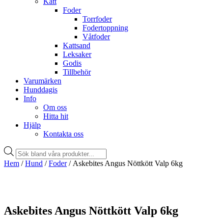
Katt
Foder
Torrfoder
Fodertoppning
Våtfoder
Kattsand
Leksaker
Godis
Tillbehör
Varumärken
Hunddagis
Info
Om oss
Hitta hit
Hjälp
Kontakta oss
Products
search
Hem
/
Hund
/
Foder
/ Askebites Angus Nöttkött Valp 6kg
Askebites Angus Nöttkött Valp 6kg