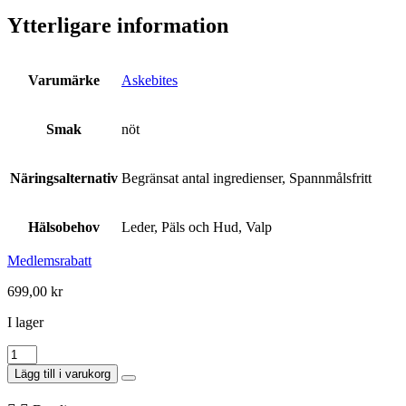
Ytterligare information
Varumärke
Askebites
Smak
nöt
Näringsalternativ
Begränsat antal ingredienser, Spannmålsfritt
Hälsobehov
Leder, Päls och Hud, Valp
Medlemsrabatt
699,00
kr
I lager
Askebites
Angus
Lägg till i varukorg
Nöttkött
Valp