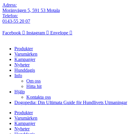
Adress:
Moränvägen 5, 591 53 Motala
Telefon:
0143-55 20 07
Facebook
Instagram
Envelope
Produkter
Varumärken
Kampanjer
Nyheter
Hunddagis
Info
Om oss
Hitta hit
Hjälp
Kontakta oss
Dogopedia: Din Ultimata Guide för Hundlivets Utmaningar
Produkter
Varumärken
Kampanjer
Nyheter