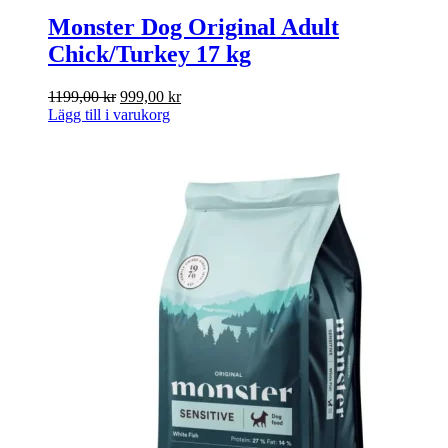
Monster Dog Original Adult
Chick/Turkey 17 kg
Det
Det
1199,00
kr
999,00
kr
ursprungliga
nuvarande
Lägg till i varukorg
priset
priset
var:
är:
1199,00 kr.
999,00 kr.