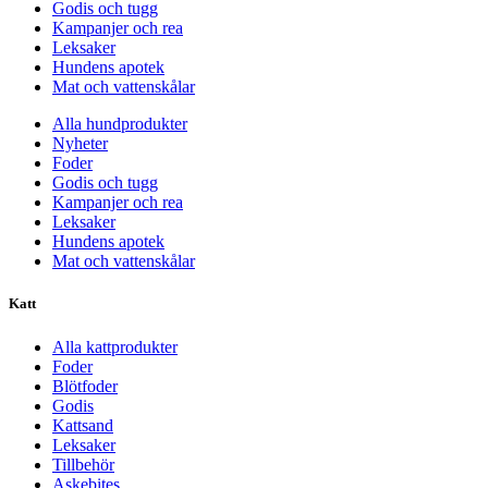
Godis och tugg
Kampanjer och rea
Leksaker
Hundens apotek
Mat och vattenskålar
Alla hundprodukter
Nyheter
Foder
Godis och tugg
Kampanjer och rea
Leksaker
Hundens apotek
Mat och vattenskålar
Katt
Alla kattprodukter
Foder
Blötfoder
Godis
Kattsand
Leksaker
Tillbehör
Askebites