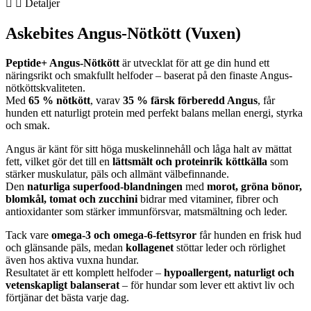
Detaljer
6kg
mängd
Askebites Angus-Nötkött (Vuxen)
Peptide+ Angus-Nötkött
är utvecklat för att ge din hund ett
näringsrikt och smakfullt helfoder – baserat på den finaste Angus-
nötköttskvaliteten.
Med
65 % nötkött
, varav
35 % färsk förberedd Angus
, får
hunden ett naturligt protein med perfekt balans mellan energi, styrka
och smak.
Angus är känt för sitt höga muskelinnehåll och låga halt av mättat
fett, vilket gör det till en
lättsmält och proteinrik köttkälla
som
stärker muskulatur, päls och allmänt välbefinnande.
Den
naturliga superfood-blandningen
med
morot, gröna bönor,
blomkål, tomat och zucchini
bidrar med vitaminer, fibrer och
antioxidanter som stärker immunförsvar, matsmältning och leder.
Tack vare
omega-3 och omega-6-fettsyror
får hunden en frisk hud
och glänsande päls, medan
kollagenet
stöttar leder och rörlighet
även hos aktiva vuxna hundar.
Resultatet är ett komplett helfoder –
hypoallergent, naturligt och
vetenskapligt balanserat
– för hundar som lever ett aktivt liv och
förtjänar det bästa varje dag.