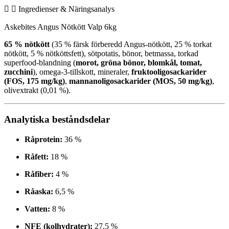
Ingredienser & Näringsanalys
Askebites Angus Nötkött Valp 6kg
65 % nötkött
(35 % färsk förberedd Angus-nötkött, 25 % torkat
nötkött, 5 % nötköttsfett), sötpotatis, bönor, betmassa, torkad
superfood-blandning (
morot, gröna bönor, blomkål, tomat,
zucchini
), omega-3-tillskott, mineraler,
fruktooligosackarider
(FOS, 175 mg/kg)
,
mannanoligosackarider (MOS, 50 mg/kg)
,
olivextrakt (0,01 %).
Analytiska beståndsdelar
Råprotein:
36 %
Råfett:
18 %
Råfiber:
4 %
Råaska:
6,5 %
Vatten:
8 %
NFE (kolhydrater):
27,5 %