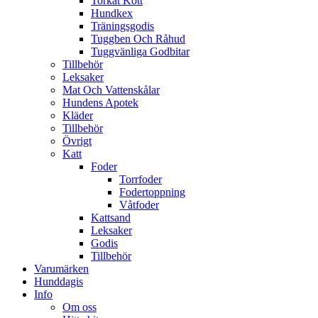
Torkat Kött
Hundkex
Träningsgodis
Tuggben Och Råhud
Tuggvänliga Godbitar
Tillbehör
Leksaker
Mat Och Vattenskålar
Hundens Apotek
Kläder
Tillbehör
Övrigt
Katt
Foder
Torrfoder
Fodertoppning
Våtfoder
Kattsand
Leksaker
Godis
Tillbehör
Varumärken
Hunddagis
Info
Om oss