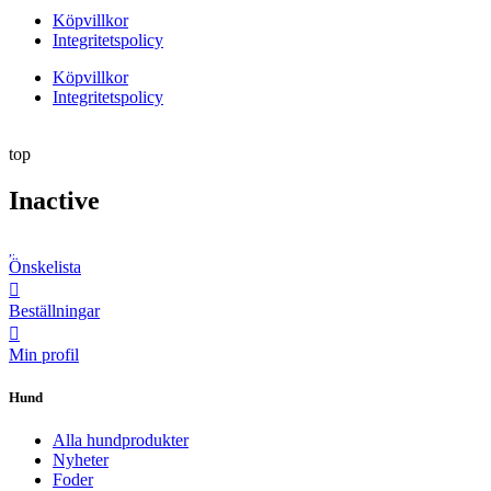
Köpvillkor
Integritetspolicy
Köpvillkor
Integritetspolicy
top
Inactive
Önskelista
Beställningar
Min profil
Hund
Alla hundprodukter
Nyheter
Foder