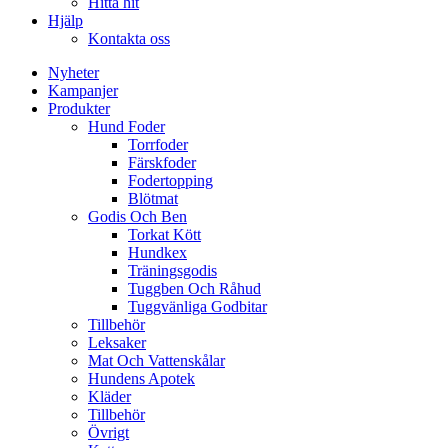
Hitta hit
Hjälp
Kontakta oss
Nyheter
Kampanjer
Produkter
Hund Foder
Torrfoder
Färskfoder
Fodertopping
Blötmat
Godis Och Ben
Torkat Kött
Hundkex
Träningsgodis
Tuggben Och Råhud
Tuggvänliga Godbitar
Tillbehör
Leksaker
Mat Och Vattenskålar
Hundens Apotek
Kläder
Tillbehör
Övrigt