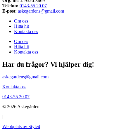
Org. nr:
559326-3469
Telefon:
0143-55 20 07
E-post:
askegardens@gmail.com
Om oss
Hitta hit
Kontakta oss
Om oss
Hitta hit
Kontakta oss
Har du frågor? Vi hjälper dig!
askegardens@gmail.com
Kontakta oss
0143-55 20 07
© 2026 Askegården
|
Webbplats av Style4