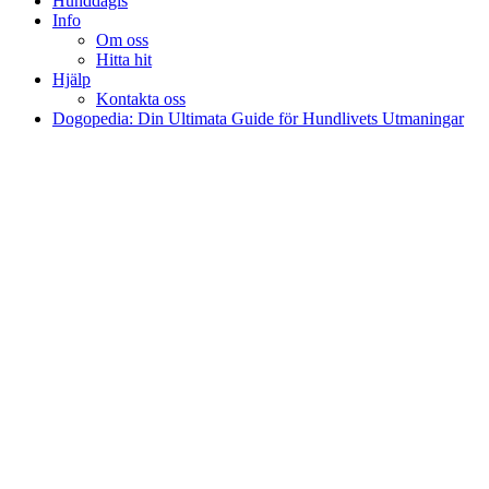
Hunddagis
Info
Om oss
Hitta hit
Hjälp
Kontakta oss
Dogopedia: Din Ultimata Guide för Hundlivets Utmaningar