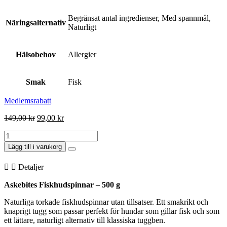
Begränsat antal ingredienser, Med spannmål,
Näringsalternativ
Naturligt
Hälsobehov
Allergier
Smak
Fisk
Medlemsrabatt
Det
Det
149,00
kr
99,00
kr
ursprungliga
nuvarande
Askebites
priset
priset
Fiskhudspinnar
var:
är:
Lägg till i varukorg
500g
149,00 kr.
99,00 kr.
mängd
Detaljer
Askebites Fiskhudspinnar – 500 g
Naturliga torkade fiskhudspinnar utan tillsatser. Ett smakrikt och
knaprigt tugg som passar perfekt för hundar som gillar fisk och som
ett lättare, naturligt alternativ till klassiska tuggben.