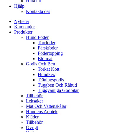
Hitta hit
Hjälp
Kontakta oss
Nyheter
Kampanjer
Produkter
Hund Foder
Torrfoder
Färskfoder
Fodertopping
Blötmat
Godis Och Ben
Torkat Kött
Hundkex
Träningsgodis
Tuggben Och Råhud
Tuggvänliga Godbitar
Tillbehör
Leksaker
Mat Och Vattenskålar
Hundens Apotek
Kläder
Tillbehör
Övrigt