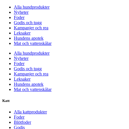
Alla hundprodukter
Nyheter
Foder
Godis och tugg
Kampanjer och rea
Leksaker
Hundens apotek
Mat och vattenskålar
Alla hundprodukter
Nyheter
Foder
Godis och tugg
Kampanjer och rea
Leksaker
Hundens apotek
Mat och vattenskålar
Katt
Alla kattprodukter
Foder
Blötfoder
Godis