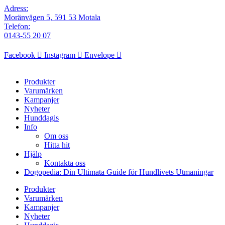
Adress:
Moränvägen 5, 591 53 Motala
Telefon:
0143-55 20 07
Facebook
Instagram
Envelope
Produkter
Varumärken
Kampanjer
Nyheter
Hunddagis
Info
Om oss
Hitta hit
Hjälp
Kontakta oss
Dogopedia: Din Ultimata Guide för Hundlivets Utmaningar
Produkter
Varumärken
Kampanjer
Nyheter