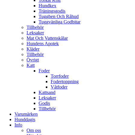
Torkat Kött
Hundkex
Träningsgodis
Tuggben Och Råhud
Tuggvänliga Godbitar
Tillbehör
Leksaker
Mat Och Vattenskålar
Hundens Apotek
Kläder
Tillbehör
Övrigt
Katt
Foder
Torrfoder
Fodertoppning
Våtfoder
Kattsand
Leksaker
Godis
Tillbehör
Varumärken
Hunddagis
Info
Om oss