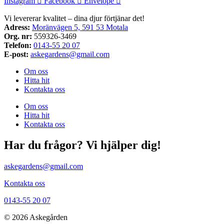
Instagram
Facebook
Envelope
Vi levererar kvalitet – dina djur förtjänar det!
Adress:
Moränvägen 5, 591 53 Motala
Org. nr:
559326-3469
Telefon:
0143-55 20 07
E-post:
askegardens@gmail.com
Om oss
Hitta hit
Kontakta oss
Om oss
Hitta hit
Kontakta oss
Har du frågor? Vi hjälper dig!
askegardens@gmail.com
Kontakta oss
0143-55 20 07
© 2026 Askegården