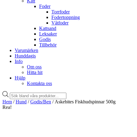
Katt
Foder
Torrfoder
Fodertoppning
Våtfoder
Kattsand
Leksaker
Godis
Tillbehör
Varumärken
Hunddagis
Info
Om oss
Hitta hit
Hjälp
Kontakta oss
Products
search
Hem
/
Hund
/
Godis/Ben
/ Askebites Fiskhudspinnar 500g
Rea!