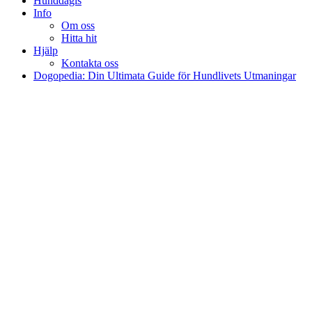
Hunddagis
Info
Om oss
Hitta hit
Hjälp
Kontakta oss
Dogopedia: Din Ultimata Guide för Hundlivets Utmaningar