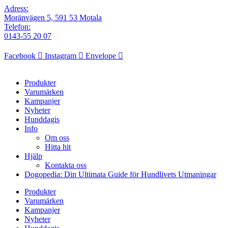
Adress:
Moränvägen 5, 591 53 Motala
Telefon:
0143-55 20 07
Facebook
Instagram
Envelope
Produkter
Varumärken
Kampanjer
Nyheter
Hunddagis
Info
Om oss
Hitta hit
Hjälp
Kontakta oss
Dogopedia: Din Ultimata Guide för Hundlivets Utmaningar
Produkter
Varumärken
Kampanjer
Nyheter