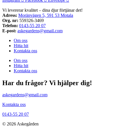
Instagram
Facebook
Envelope
Vi levererar kvalitet – dina djur förtjänar det!
Adress:
Moränvägen 5, 591 53 Motala
Org. nr:
559326-3469
Telefon:
0143-55 20 07
E-post:
askegardens@gmail.com
Om oss
Hitta hit
Kontakta oss
Om oss
Hitta hit
Kontakta oss
Har du frågor? Vi hjälper dig!
askegardens@gmail.com
Kontakta oss
0143-55 20 07
© 2026 Askegården