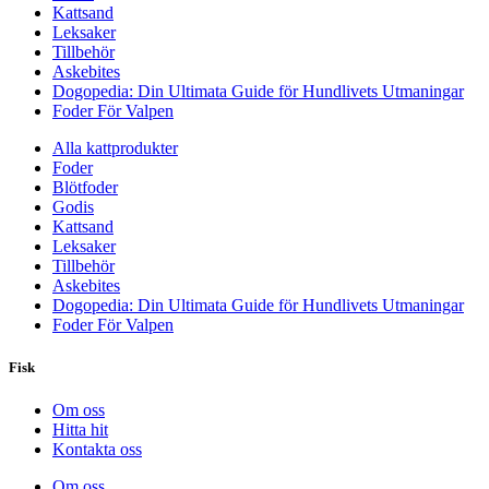
Kattsand
Leksaker
Tillbehör
Askebites
Dogopedia: Din Ultimata Guide för Hundlivets Utmaningar
Foder För Valpen
Alla kattprodukter
Foder
Blötfoder
Godis
Kattsand
Leksaker
Tillbehör
Askebites
Dogopedia: Din Ultimata Guide för Hundlivets Utmaningar
Foder För Valpen
Fisk
Om oss
Hitta hit
Kontakta oss
Om oss