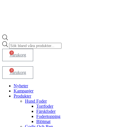
Products
search
0
Varukorg
0
Varukorg
Nyheter
Kampanjer
Produkter
Hund Foder
Torrfoder
Färskfoder
Fodertopping
Blötmat
Godis Och Ben