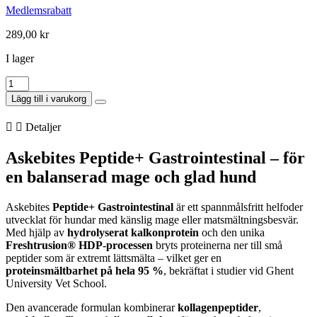
Medlemsrabatt
289,00
kr
I lager
Askebites
Gastrointestinal
Lägg till i varukorg
Hypoallergenisk
Hydrolyserat
Detaljer
1,5kg
mängd
Askebites Peptide+ Gastrointestinal – för
en balanserad mage och glad hund
Askebites
Peptide+ Gastrointestinal
är ett spannmålsfritt helfoder
utvecklat för hundar med känslig mage eller matsmältningsbesvär.
Med hjälp av
hydrolyserat kalkonprotein
och den unika
Freshtrusion® HDP-processen
bryts proteinerna ner till små
peptider som är extremt lättsmälta – vilket ger en
proteinsmältbarhet på hela 95 %
, bekräftat i studier vid Ghent
University Vet School.
Den avancerade formulan kombinerar
kollagenpeptider
,