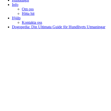
Hunddagis
Info
Om oss
Hitta hit
Hjälp
Kontakta oss
Dogopedia: Din Ultimata Guide för Hundlivets Utmaningar