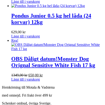
Lägg till i varukorg
Pondus Junior 0.5 kg hel låda (24
korvar) 12kg
629,00
kr
Lägg till i varukorg
Rea!
OBS Dåligt datum!Monster Dog
Orignal Sensitive White Fish 17 kg
Det
Det
1349,00
kr
650,00
kr
ursprungliga
nuvarande
Lägg till i varukorg
priset
priset
Hemkörning till Motala & Vadstena
var:
är:
1349,00 kr.
650,00 kr.
med omnejd. Fri frakt över 499 kr
Schenker ombud, övriga Sverige.