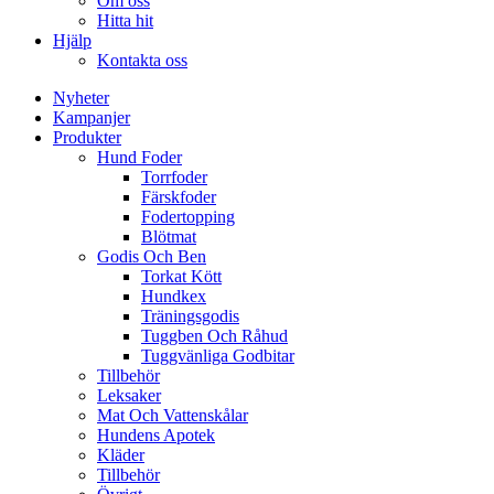
Om oss
Hitta hit
Hjälp
Kontakta oss
Nyheter
Kampanjer
Produkter
Hund Foder
Torrfoder
Färskfoder
Fodertopping
Blötmat
Godis Och Ben
Torkat Kött
Hundkex
Träningsgodis
Tuggben Och Råhud
Tuggvänliga Godbitar
Tillbehör
Leksaker
Mat Och Vattenskålar
Hundens Apotek
Kläder
Tillbehör