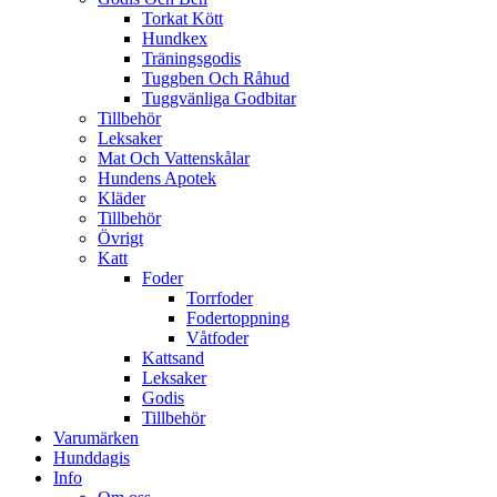
Torkat Kött
Hundkex
Träningsgodis
Tuggben Och Råhud
Tuggvänliga Godbitar
Tillbehör
Leksaker
Mat Och Vattenskålar
Hundens Apotek
Kläder
Tillbehör
Övrigt
Katt
Foder
Torrfoder
Fodertoppning
Våtfoder
Kattsand
Leksaker
Godis
Tillbehör
Varumärken
Hunddagis
Info