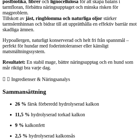
postbiotika
,
fibrer
och
lignocellulosa
för att skapa balans i
tarmfloran, förbättra näringsupptaget och minska risken för
magproblem.
Tillskott av
jäst, ringblomma och naturliga oljor
stärker
tarmslemhinnan och bidrar till att upprätthålla en effektiv barriär mot
skadliga ämnen.
Hypoallergen, naturligt konserverad och helt fri från spannmål –
perfekt för hundar med foderintoleranser eller känsligt
matsmältningssystem.
Resultatet:
En stabil mage, bättre näringsupptag och en hund som
mår riktigt bra varje dag.
Ingredienser & Näringsanalys
Sammansättning
26 %
färsk förberedd hydrolyserad kalkon
11,5 %
hydrolyserad torkad kalkon
9 %
kalkonfett
2,5 %
hydrolyserad kalkonsås