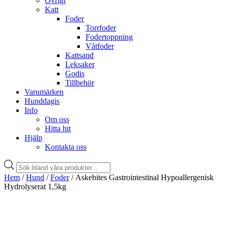
Övrigt
Katt
Foder
Torrfoder
Fodertoppning
Våtfoder
Kattsand
Leksaker
Godis
Tillbehör
Varumärken
Hunddagis
Info
Om oss
Hitta hit
Hjälp
Kontakta oss
Products
search
Hem
/
Hund
/
Foder
/ Askebites Gastrointestinal Hypoallergenisk
Hydrolyserat 1,5kg