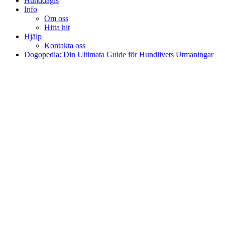
Hunddagis
Info
Om oss
Hitta hit
Hjälp
Kontakta oss
Dogopedia: Din Ultimata Guide för Hundlivets Utmaningar