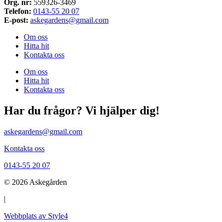
Org. nr:
559326-3469
Telefon:
0143-55 20 07
E-post:
askegardens@gmail.com
Om oss
Hitta hit
Kontakta oss
Om oss
Hitta hit
Kontakta oss
Har du frågor? Vi hjälper dig!
askegardens@gmail.com
Kontakta oss
0143-55 20 07
© 2026 Askegården
|
Webbplats av Style4