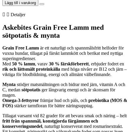
Lamm
Lägg till i varukorg
med
Sötpotatis
Detaljer
och
Mynta
Askebites Grain Free Lamm med
2kg
mängd
sötpotatis & mynta
Grain Free Lamm
är ett naturligt och spannmålsfritt helfoder för
vuxna hundar, tillagat på färskt lammkött och berikat med nyttiga
superingredienser.
Med
50 % lamm
, varav
30 % färskförberett
, erbjuder fodret en
rik och lättsmält proteinkälla
med höga nivåer av B12 och järn –
viktiga för blodbildning, energi och allmänt välbefinnande.
Mynta
stödjer matsmältningen och bidrar med järn, vitamin A och
C, medan
sötpotatis
ger långvarig energi och är skonsam för
magen.
Omega-3-fettsyror
främjar hud och päls, och
prebiotika (MOS &
FOS)
stärker tarmfloran för bättre näringsupptag.
Tillagat varsamt vid 82 grader för att bevara smak och näring – helt
fritt från spannmål, konstgjorda färgämnen och
konserveringsmedel
, naturligt konserverat med rosmarinextrakt.
Ett komplett, näringsrikt och välsmakande foder som passar även