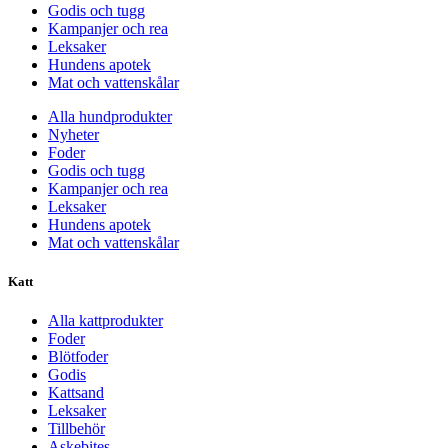
Godis och tugg
Kampanjer och rea
Leksaker
Hundens apotek
Mat och vattenskålar
Alla hundprodukter
Nyheter
Foder
Godis och tugg
Kampanjer och rea
Leksaker
Hundens apotek
Mat och vattenskålar
Katt
Alla kattprodukter
Foder
Blötfoder
Godis
Kattsand
Leksaker
Tillbehör
Askebites