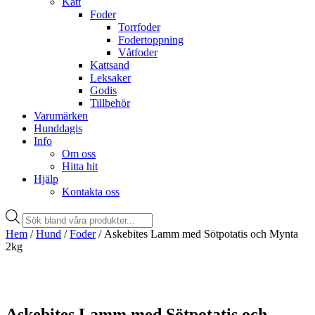
Katt
Foder
Torrfoder
Fodertoppning
Våtfoder
Kattsand
Leksaker
Godis
Tillbehör
Varumärken
Hunddagis
Info
Om oss
Hitta hit
Hjälp
Kontakta oss
Products
search
Hem
/
Hund
/
Foder
/ Askebites Lamm med Sötpotatis och Mynta
2kg
Askebites Lamm med Sötpotatis och