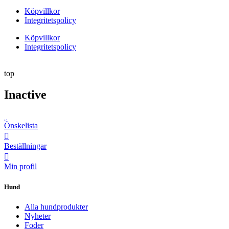
Köpvillkor
Integritetspolicy
Köpvillkor
Integritetspolicy
top
Inactive
Önskelista
Beställningar
Min profil
Hund
Alla hundprodukter
Nyheter
Foder