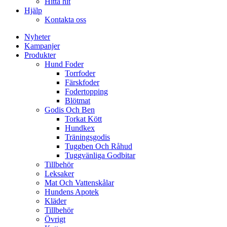
Hitta hit
Hjälp
Kontakta oss
Nyheter
Kampanjer
Produkter
Hund Foder
Torrfoder
Färskfoder
Fodertopping
Blötmat
Godis Och Ben
Torkat Kött
Hundkex
Träningsgodis
Tuggben Och Råhud
Tuggvänliga Godbitar
Tillbehör
Leksaker
Mat Och Vattenskålar
Hundens Apotek
Kläder
Tillbehör
Övrigt