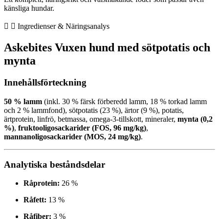
känsliga hundar.
Ingredienser & Näringsanalys
Askebites Vuxen hund med sötpotatis och
mynta
Innehållsförteckning
50 % lamm
(inkl. 30 % färsk förberedd lamm, 18 % torkad lamm
och 2 % lammfond), sötpotatis (23 %), ärtor (9 %), potatis,
ärtprotein, linfrö, betmassa, omega-3-tillskott, mineraler,
mynta (0,2
%)
,
fruktooligosackarider (FOS, 96 mg/kg)
,
mannanoligosackarider (MOS, 24 mg/kg)
.
Analytiska beståndsdelar
Råprotein:
26 %
Råfett:
13 %
Råfiber:
3 %