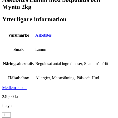
Mynta 2kg
Ytterligare information
Varumärke
Askebites
Smak
Lamm
Näringsalternativ
Begränsat antal ingredienser, Spannmålsfritt
Hälsobehov
Allergier, Matsmältning, Päls och Hud
Medlemsrabatt
249,00
kr
I lager
Askebites