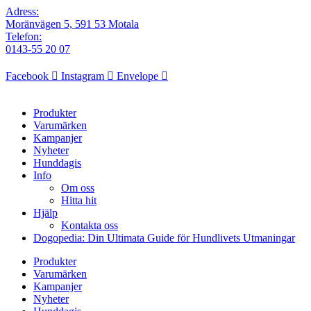
Adress:
Moränvägen 5, 591 53 Motala
Telefon:
0143-55 20 07
Facebook
Instagram
Envelope
Produkter
Varumärken
Kampanjer
Nyheter
Hunddagis
Info
Om oss
Hitta hit
Hjälp
Kontakta oss
Dogopedia: Din Ultimata Guide för Hundlivets Utmaningar
Produkter
Varumärken
Kampanjer
Nyheter