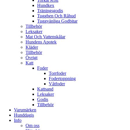
Torkat Kött
Hundkex
Träningsgodis
Tuggben Och Råhud
Tuggvänliga Godbitar
Tillbehör
Leksaker
Mat Och Vattenskålar
Hundens Apotek
Kläder
Tillbehör
Övrigt
Katt
Foder
Torrfoder
Fodertoppning
Våtfoder
Kattsand
Leksaker
Godis
Tillbehör
Varumärken
Hunddagis
Info
Om oss