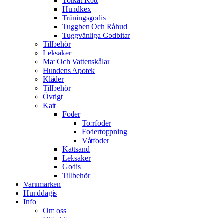
Torkat Kött
Hundkex
Träningsgodis
Tuggben Och Råhud
Tuggvänliga Godbitar
Tillbehör
Leksaker
Mat Och Vattenskålar
Hundens Apotek
Kläder
Tillbehör
Övrigt
Katt
Foder
Torrfoder
Fodertoppning
Våtfoder
Kattsand
Leksaker
Godis
Tillbehör
Varumärken
Hunddagis
Info
Om oss