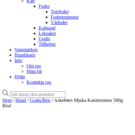
Katt
Foder
Torrfoder
Fodertoppning
Våtfoder
Kattsand
Leksaker
Godis
Tillbehör
Varumärken
Hunddagis
Info
Om oss
Hitta hit
Hjälp
Kontakta oss
Products
search
Hem
/
Hund
/
Godis/Ben
/ Askebites Mjuka Kaninremsor 500g
Rea!