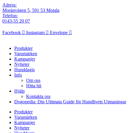
Adress:
Moränvägen 5, 591 53 Motala
Telefon:
0143-55 20 07
Facebook
Instagram
Envelope
Produkter
Varumärken
Kampanjer
Nyheter
Hunddagis
Info
Om oss
Hitta hit
Hjälp
Kontakta oss
Dogopedia: Din Ultimata Guide för Hundlivets Utmaningar
Produkter
Varumärken
Kampanjer
Nyheter