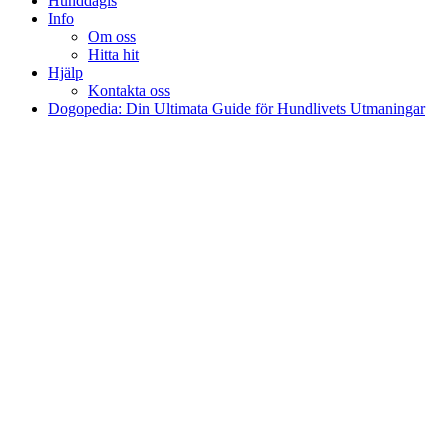
Hunddagis
Info
Om oss
Hitta hit
Hjälp
Kontakta oss
Dogopedia: Din Ultimata Guide för Hundlivets Utmaningar