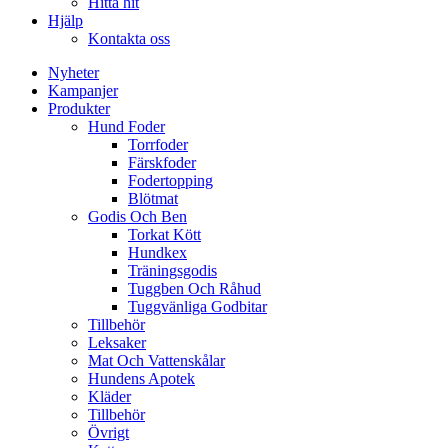
Hitta hit
Hjälp
Kontakta oss
Nyheter
Kampanjer
Produkter
Hund Foder
Torrfoder
Färskfoder
Fodertopping
Blötmat
Godis Och Ben
Torkat Kött
Hundkex
Träningsgodis
Tuggben Och Råhud
Tuggvänliga Godbitar
Tillbehör
Leksaker
Mat Och Vattenskålar
Hundens Apotek
Kläder
Tillbehör
Övrigt