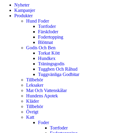
Nyheter
Kampanjer
Produkter
Hund Foder
Torrfoder
Färskfoder
Fodertopping
Blötmat
Godis Och Ben
Torkat Kött
Hundkex
Träningsgodis
Tuggben Och Råhud
Tuggvänliga Godbitar
Tillbehör
Leksaker
Mat Och Vattenskålar
Hundens Apotek
Kläder
Tillbehör
Övrigt
Katt
Foder
Torrfoder