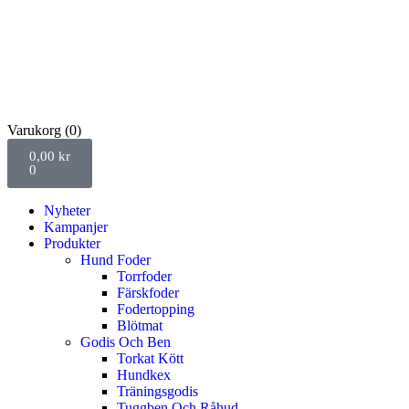
Varukorg
(0)
0,00
kr
0
Nyheter
Kampanjer
Produkter
Hund Foder
Torrfoder
Färskfoder
Fodertopping
Blötmat
Godis Och Ben
Torkat Kött
Hundkex
Träningsgodis
Tuggben Och Råhud