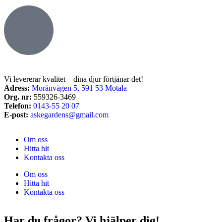
Vi levererar kvalitet – dina djur förtjänar det!
Adress:
Moränvägen 5, 591 53 Motala
Org. nr:
559326-3469
Telefon:
0143-55 20 07
E-post:
askegardens@gmail.com
Om oss
Hitta hit
Kontakta oss
Om oss
Hitta hit
Kontakta oss
Har du frågor? Vi hjälper dig!