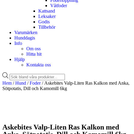
Fodertoppning
Våtfoder
Kattsand
Leksaker
Godis
Tillbehör
Varumärken
Hunddagis
Info
Om oss
Hitta hit
Hjälp
Kontakta oss
Hem
/
Hund
/
Foder
/ Askebites Valp-Liten Ras Kalkon med Anka,
Sötpotatis, Dill och Kamomill 6kg
Askebites Valp-Liten Ras Kalkon med