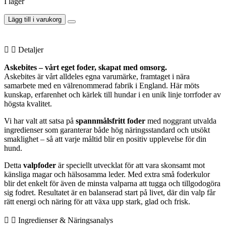
I lager
Lägg till i varukorg
Detaljer
Askebites – vårt eget foder, skapat med omsorg.
Askebites är vårt alldeles egna varumärke, framtaget i nära
samarbete med en välrenommerad fabrik i England. Här möts
kunskap, erfarenhet och kärlek till hundar i en unik linje torrfoder av
högsta kvalitet.
Vi har valt att satsa på
spannmålsfritt foder
med noggrant utvalda
ingredienser som garanterar både hög näringsstandard och utsökt
smaklighet – så att varje måltid blir en positiv upplevelse för din
hund.
Detta
valpfoder
är speciellt utvecklat för att vara skonsamt mot
känsliga magar och hälsosamma leder. Med extra små foderkulor
blir det enkelt för även de minsta valparna att tugga och tillgodogöra
sig fodret. Resultatet är en balanserad start på livet, där din valp får
rätt energi och näring för att växa upp stark, glad och frisk.
Ingredienser & Näringsanalys