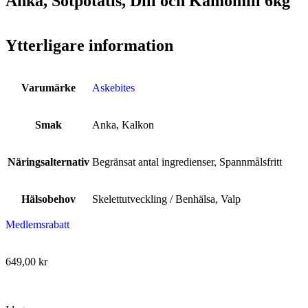
Anka, Sötpotatis, Dill och Kamomill 6kg
Ytterligare information
Varumärke
Askebites
Smak
Anka, Kalkon
Näringsalternativ
Begränsat antal ingredienser, Spannmålsfritt
Hälsobehov
Skelettutveckling / Benhälsa, Valp
Medlemsrabatt
649,00
kr