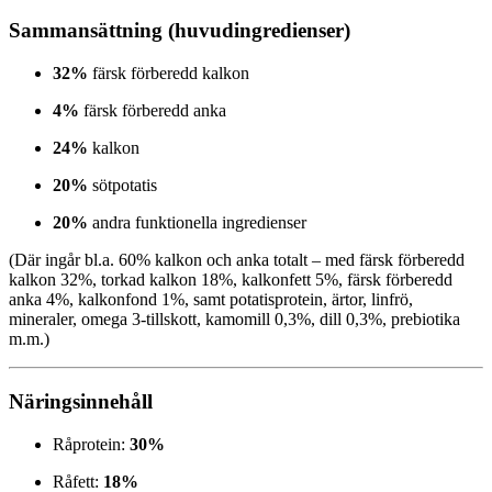
Sammansättning (huvudingredienser)
32%
färsk förberedd kalkon
4%
färsk förberedd anka
24%
kalkon
20%
sötpotatis
20%
andra funktionella ingredienser
(Där ingår bl.a. 60% kalkon och anka totalt – med färsk förberedd
kalkon 32%, torkad kalkon 18%, kalkonfett 5%, färsk förberedd
anka 4%, kalkonfond 1%, samt potatisprotein, ärtor, linfrö,
mineraler, omega 3-tillskott, kamomill 0,3%, dill 0,3%, prebiotika
m.m.)
Näringsinnehåll
Råprotein:
30%
Råfett:
18%