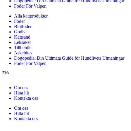
Dogopedia: Din Ultimata Guide för Hundlivets Utmaningar
Foder För Valpen
Alla kattprodukter
Foder
Blötfoder
Godis
Kattsand
Leksaker
Tillbehör
Askebites
Dogopedia: Din Ultimata Guide för Hundlivets Utmaningar
Foder För Valpen
Fisk
Om oss
Hitta hit
Kontakta oss
Om oss
Hitta hit
Kontakta oss