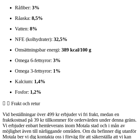
Råfiber:
3%
Råaska:
8,5%
Vatten:
8%
NFE (kolhydrater):
32,5%
Omsättningsbar energi:
389 kcal/100 g
Omega 6-fettsyror:
3%
Omega 3-fettsyror:
1%
Kalcium:
1,4%
Fosfor:
1,2%
Frakt och retur
Vid beställningar över 499 kr erbjuder vi fri frakt, medan en
fraktkostnad på 39 kr tillkommer för ordervärden under denna gräns.
Vi erbjuder enbart hemleverans inom Motala stad och i mån av
möjlighet även till närliggande områden. Om du befinner dig utanför
Motala ber vi dig kontakta oss i förväg för att säkerställa att vi kan