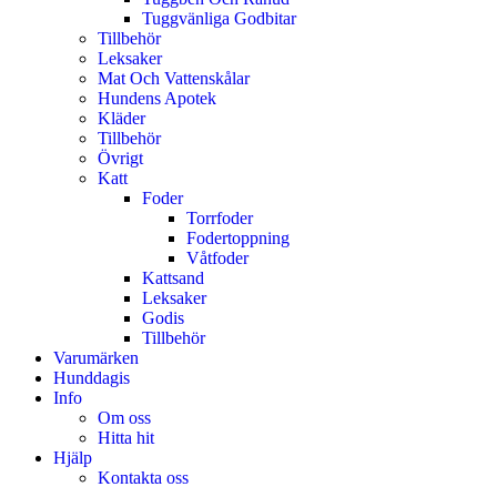
Tuggvänliga Godbitar
Tillbehör
Leksaker
Mat Och Vattenskålar
Hundens Apotek
Kläder
Tillbehör
Övrigt
Katt
Foder
Torrfoder
Fodertoppning
Våtfoder
Kattsand
Leksaker
Godis
Tillbehör
Varumärken
Hunddagis
Info
Om oss
Hitta hit
Hjälp
Kontakta oss