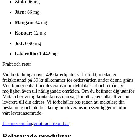
Zink:
96 mg
Järn:
66 mg
Mangan:
34 mg
Koppar:
12 mg
Jod:
0,96 mg
L-karnitin:
1 442 mg
Frakt och retur
Vid beställningar över 499 kr erbjuder vi fri frakt, medan en
fraktkostnad på 39 kr tillkommer för ordervärden under denna gräns.
Vi erbjuder enbart hemleverans inom Motala stad och i mån av
möjlighet även till närliggande områden. Om du befinner dig utanför
Motala ber vi dig kontakta oss i förväg för att säkerställa att vi kan
leverera till din adress. Vi förbehåller oss rätten att makulera din
beställning och återbetala dig om leveransadressen ligger utanför
vårt leveransområde.
Läs mer om ångerrätt och retur här
Relaterade produkter