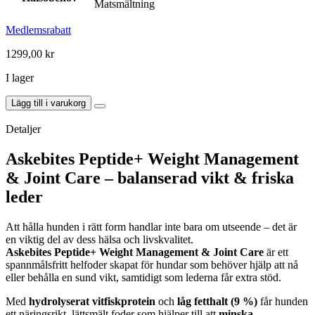
Matsmältning
Medlemsrabatt
1299,00
kr
I lager
Askebites
Lägg till i varukorg
Viktkontroll
&
Detaljer
Ledvård
Hypoallergenisk
Askebites Peptide+ Weight Management
Hydrolyserat
& Joint Care – balanserad vikt & friska
10kg
mängd
leder
Att hålla hunden i rätt form handlar inte bara om utseende – det är
en viktig del av dess hälsa och livskvalitet.
Askebites Peptide+ Weight Management & Joint Care
är ett
spannmålsfritt helfoder skapat för hundar som behöver hjälp att nå
eller behålla en sund vikt, samtidigt som lederna får extra stöd.
Med
hydrolyserat vitfiskprotein
och
låg fetthalt (9 %)
får hunden
ett näringsrikt, lättsmält foder som hjälper till att
minska