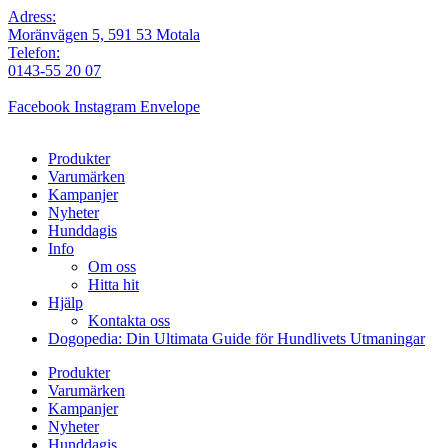
Adress:
Moränvägen 5, 591 53 Motala
Telefon:
0143-55 20 07
Facebook
Instagram
Envelope
Produkter
Varumärken
Kampanjer
Nyheter
Hunddagis
Info
Om oss
Hitta hit
Hjälp
Kontakta oss
Dogopedia: Din Ultimata Guide för Hundlivets Utmaningar
Produkter
Varumärken
Kampanjer
Nyheter
Hunddagis