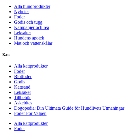
Alla hundprodukter
Nyheter
Foder
Godis och tugg
Kampanjer och rea
Leksaker
Hundens apotek
Mat och vattenskålar
Katt
Alla kattprodukter
Foder
Blötfoder
Godis
Kattsand
Leksaker
Tillbehör
Askebites
Dogopedia: Din Ultimata Guide för Hundlivets Utmaningar
Foder För Valpen
Alla kattprodukter
Foder