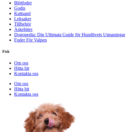
Blötfoder
Godis
Kattsand
Leksaker
Tillbehör
Askebites
Dogopedia: Din Ultimata Guide för Hundlivets Utmaningar
Foder För Valpen
Fisk
Om oss
Hitta hit
Kontakta oss
Om oss
Hitta hit
Kontakta oss