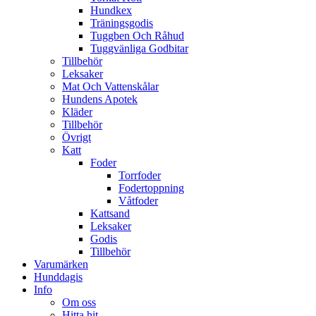
Hundkex
Träningsgodis
Tuggben Och Råhud
Tuggvänliga Godbitar
Tillbehör
Leksaker
Mat Och Vattenskålar
Hundens Apotek
Kläder
Tillbehör
Övrigt
Katt
Foder
Torrfoder
Fodertoppning
Våtfoder
Kattsand
Leksaker
Godis
Tillbehör
Varumärken
Hunddagis
Info
Om oss
Hitta hit