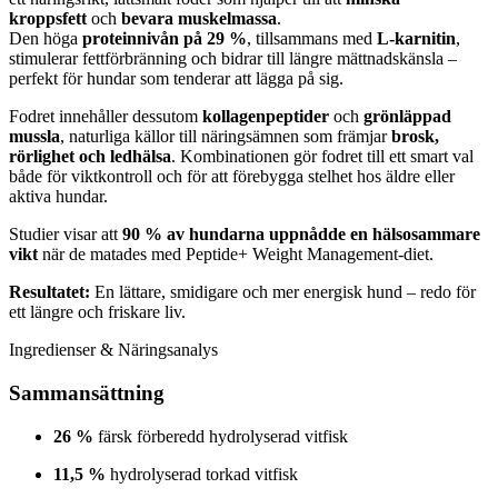
kroppsfett
och
bevara muskelmassa
.
Den höga
proteinnivån på 29 %
, tillsammans med
L-karnitin
,
stimulerar fettförbränning och bidrar till längre mättnadskänsla –
perfekt för hundar som tenderar att lägga på sig.
Fodret innehåller dessutom
kollagenpeptider
och
grönläppad
mussla
, naturliga källor till näringsämnen som främjar
brosk,
rörlighet och ledhälsa
. Kombinationen gör fodret till ett smart val
både för viktkontroll och för att förebygga stelhet hos äldre eller
aktiva hundar.
Studier visar att
90 % av hundarna uppnådde en hälsosammare
vikt
när de matades med Peptide+ Weight Management-diet.
Resultatet:
En lättare, smidigare och mer energisk hund – redo för
ett längre och friskare liv.
Ingredienser & Näringsanalys
Sammansättning
26 %
färsk förberedd hydrolyserad vitfisk
11,5 %
hydrolyserad torkad vitfisk