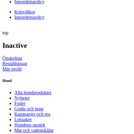
Integritetspolicy
Köpvillkor
Integritetspolicy
top
Inactive
Önskelista
Beställningar
Min profil
Hund
Alla hundprodukter
Nyheter
Foder
Godis och tugg
Kampanjer och rea
Leksaker
Hundens apotek
Mat och vattenskålar