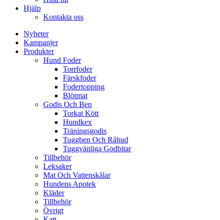
Hjälp
Kontakta oss
Nyheter
Kampanjer
Produkter
Hund Foder
Torrfoder
Färskfoder
Fodertopping
Blötmat
Godis Och Ben
Torkat Kött
Hundkex
Träningsgodis
Tuggben Och Råhud
Tuggvänliga Godbitar
Tillbehör
Leksaker
Mat Och Vattenskålar
Hundens Apotek
Kläder
Tillbehör
Övrigt
Katt