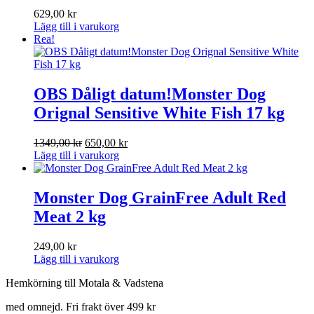
629,00
kr
Lägg till i varukorg
Rea!
OBS Dåligt datum!Monster Dog
Orignal Sensitive White Fish 17 kg
Det
Det
1349,00
kr
650,00
kr
ursprungliga
nuvarande
Lägg till i varukorg
priset
priset
var:
är:
1349,00 kr.
650,00 kr.
Monster Dog GrainFree Adult Red
Meat 2 kg
249,00
kr
Lägg till i varukorg
Hemkörning till Motala & Vadstena
med omnejd. Fri frakt över 499 kr