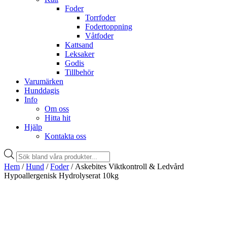
Foder
Torrfoder
Fodertoppning
Våtfoder
Kattsand
Leksaker
Godis
Tillbehör
Varumärken
Hunddagis
Info
Om oss
Hitta hit
Hjälp
Kontakta oss
Products
search
Hem
/
Hund
/
Foder
/ Askebites Viktkontroll & Ledvård
Hypoallergenisk Hydrolyserat 10kg