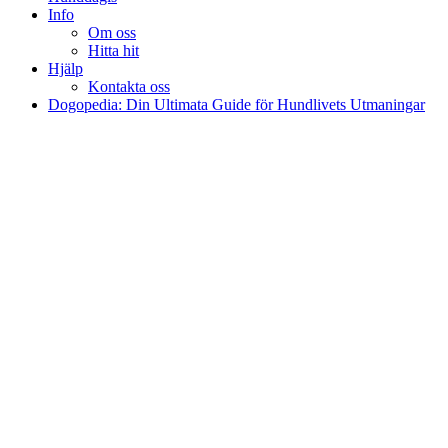
Info
Om oss
Hitta hit
Hjälp
Kontakta oss
Dogopedia: Din Ultimata Guide för Hundlivets Utmaningar