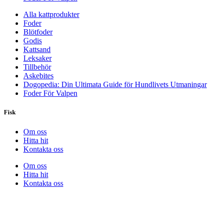
Alla kattprodukter
Foder
Blötfoder
Godis
Kattsand
Leksaker
Tillbehör
Askebites
Dogopedia: Din Ultimata Guide för Hundlivets Utmaningar
Foder För Valpen
Fisk
Om oss
Hitta hit
Kontakta oss
Om oss
Hitta hit
Kontakta oss