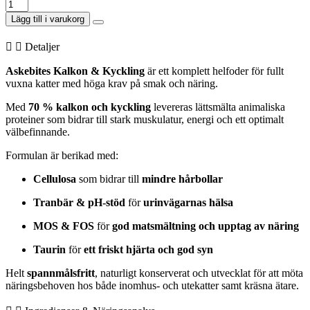
Askebites
Vuxen
Lägg till i varukorg
Katt
Kalkon
Detaljer
&
Kyckling
Askebites Kalkon & Kyckling
är ett komplett helfoder för fullt
5kg
vuxna katter med höga krav på smak och näring.
mängd
Med
70 % kalkon och kyckling
levereras lättsmälta animaliska
proteiner som bidrar till stark muskulatur, energi och ett optimalt
välbefinnande.
Formulan är berikad med:
Cellulosa
som bidrar till
mindre hårbollar
Tranbär & pH-stöd
för
urinvägarnas hälsa
MOS & FOS
för
god matsmältning och upptag av näring
Taurin
för
ett friskt hjärta och god syn
Helt
spannmålsfritt
, naturligt konserverat och utvecklat för att möta
näringsbehoven hos både inomhus- och utekatter samt kräsna ätare.