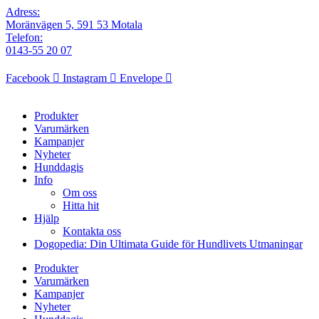
Adress:
Moränvägen 5, 591 53 Motala
Telefon:
0143-55 20 07
Facebook
Instagram
Envelope
Produkter
Varumärken
Kampanjer
Nyheter
Hunddagis
Info
Om oss
Hitta hit
Hjälp
Kontakta oss
Dogopedia: Din Ultimata Guide för Hundlivets Utmaningar
Produkter
Varumärken
Kampanjer
Nyheter