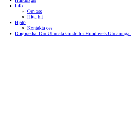
Hunddagis
Info
Om oss
Hitta hit
Hjälp
Kontakta oss
Dogopedia: Din Ultimata Guide för Hundlivets Utmaningar