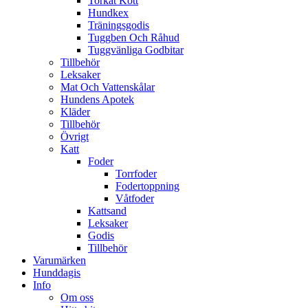
Torkat Kött
Hundkex
Träningsgodis
Tuggben Och Råhud
Tuggvänliga Godbitar
Tillbehör
Leksaker
Mat Och Vattenskålar
Hundens Apotek
Kläder
Tillbehör
Övrigt
Katt
Foder
Torrfoder
Fodertoppning
Våtfoder
Kattsand
Leksaker
Godis
Tillbehör
Varumärken
Hunddagis
Info
Om oss