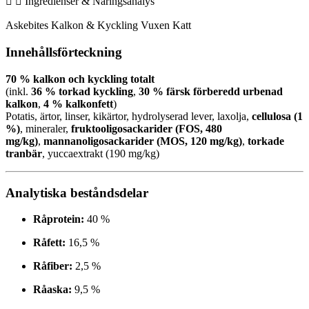
Ingredienser & Näringsanalys
Askebites Kalkon & Kyckling Vuxen Katt
Innehållsförteckning
70 % kalkon och kyckling totalt
(inkl.
36 % torkad kyckling
,
30 % färsk förberedd urbenad
kalkon
,
4 % kalkonfett
)
Potatis, ärtor, linser, kikärtor, hydrolyserad lever, laxolja,
cellulosa (1
%)
, mineraler,
fruktooligosackarider (FOS, 480
mg/kg)
,
mannanoligosackarider (MOS, 120 mg/kg)
,
torkade
tranbär
, yuccaextrakt (190 mg/kg)
Analytiska beståndsdelar
Råprotein:
40 %
Råfett:
16,5 %
Råfiber:
2,5 %
Råaska:
9,5 %