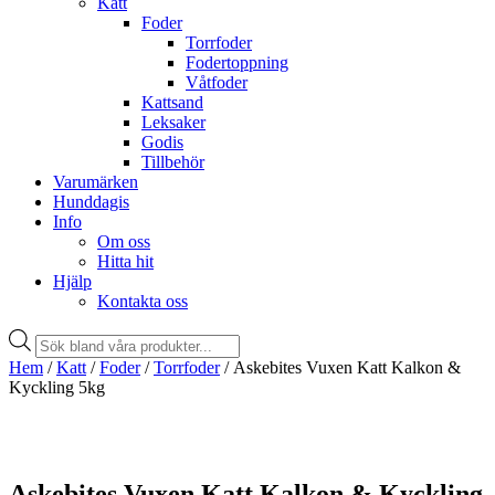
Katt
Foder
Torrfoder
Fodertoppning
Våtfoder
Kattsand
Leksaker
Godis
Tillbehör
Varumärken
Hunddagis
Info
Om oss
Hitta hit
Hjälp
Kontakta oss
Products
search
Hem
/
Katt
/
Foder
/
Torrfoder
/ Askebites Vuxen Katt Kalkon &
Kyckling 5kg
Askebites Vuxen Katt Kalkon & Kyckling