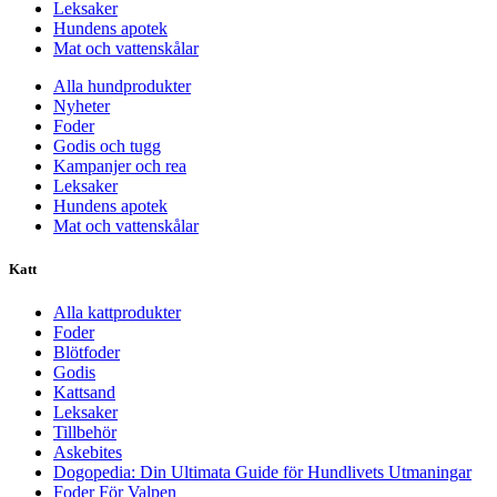
Leksaker
Hundens apotek
Mat och vattenskålar
Alla hundprodukter
Nyheter
Foder
Godis och tugg
Kampanjer och rea
Leksaker
Hundens apotek
Mat och vattenskålar
Katt
Alla kattprodukter
Foder
Blötfoder
Godis
Kattsand
Leksaker
Tillbehör
Askebites
Dogopedia: Din Ultimata Guide för Hundlivets Utmaningar
Foder För Valpen