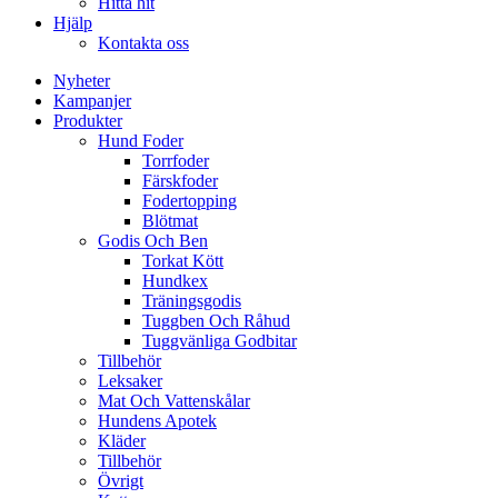
Hitta hit
Hjälp
Kontakta oss
Nyheter
Kampanjer
Produkter
Hund Foder
Torrfoder
Färskfoder
Fodertopping
Blötmat
Godis Och Ben
Torkat Kött
Hundkex
Träningsgodis
Tuggben Och Råhud
Tuggvänliga Godbitar
Tillbehör
Leksaker
Mat Och Vattenskålar
Hundens Apotek
Kläder
Tillbehör
Övrigt