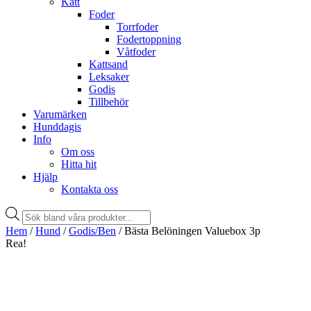
Katt
Foder
Torrfoder
Fodertoppning
Våtfoder
Kattsand
Leksaker
Godis
Tillbehör
Varumärken
Hunddagis
Info
Om oss
Hitta hit
Hjälp
Kontakta oss
Products
search
Hem
/
Hund
/
Godis/Ben
/ Bästa Belöningen Valuebox 3p
Rea!