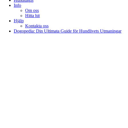
Hunddagis
Info
Om oss
Hitta hit
Hjälp
Kontakta oss
Dogopedia: Din Ultimata Guide för Hundlivets Utmaningar