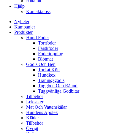
Hitta hit
Hjälp
Kontakta oss
Nyheter
Kampanjer
Produkter
Hund Foder
Torrfoder
Färskfoder
Fodertopping
Blötmat
Godis Och Ben
Torkat Kött
Hundkex
Träningsgodis
Tuggben Och Råhud
Tuggvänliga Godbitar
Tillbehör
Leksaker
Mat Och Vattenskålar
Hundens Apotek
Kläder
Tillbehör
Övrigt