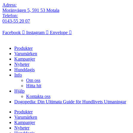
Adress:
Moränvägen 5, 591 53 Motala
Telefon:
0143-55 20 07
Facebook
Instagram
Envelope
Produkter
Varumärken
Kampanjer
Nyheter
Hunddagis
Info
Om oss
Hitta hit
Hjälp
Kontakta oss
Dogopedia: Din Ultimata Guide för Hundlivets Utmaningar
Produkter
Varumärken
Kampanjer
Nyheter