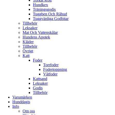
Torkat Kött
Hundkex
Träningsgodis
Tuggben Och Råhud
Tuggvänliga Godbitar
Tillbehör
Leksaker
Mat Och Vattenskålar
Hundens Apotek
Kläder
Tillbehör
Övrigt
Katt
Foder
Torrfoder
Fodertoppning
Våtfoder
Kattsand
Leksaker
Godis
Tillbehör
Varumärken
Hunddagis
Info
Om oss