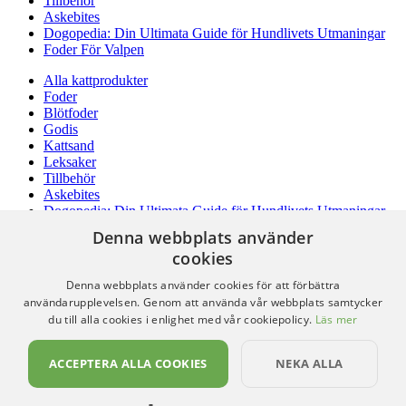
Tillbehör
Askebites
Dogopedia: Din Ultimata Guide för Hundlivets Utmaningar
Foder För Valpen
Alla kattprodukter
Foder
Blötfoder
Godis
Kattsand
Leksaker
Tillbehör
Askebites
Dogopedia: Din Ultimata Guide för Hundlivets Utmaningar
Foder För Valpen
Denna webbplats använder
cookies
Fisk
Denna webbplats använder cookies för att förbättra
Om oss
användarupplevelsen. Genom att använda vår webbplats samtycker
Hitta hit
du till alla cookies i enlighet med vår cookiepolicy.
Läs mer
Kontakta oss
Om oss
ACCEPTERA ALLA COOKIES
NEKA ALLA
Hitta hit
Kontakta oss