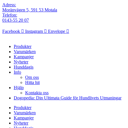
Adress:
Moränvägen 5, 591 53 Motala
Telefon:
0143-55 20 07
Facebook
Instagram
Envelope
Produkter
Varumärken
Kampanjer
Nyheter
Hunddagis
Info
Om oss
Hitta hit
Hjälp
Kontakta oss
Dogopedia: Din Ultimata Guide för Hundlivets Utmaningar
Produkter
Varumärken
Kampanjer
Nyheter