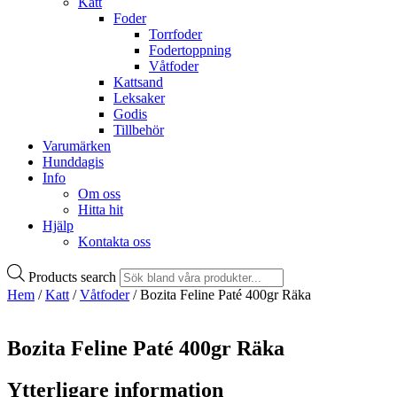
Katt
Foder
Torrfoder
Fodertoppning
Våtfoder
Kattsand
Leksaker
Godis
Tillbehör
Varumärken
Hunddagis
Info
Om oss
Hitta hit
Hjälp
Kontakta oss
Products search
Hem
/
Katt
/
Våtfoder
/ Bozita Feline Paté 400gr Räka
Bozita Feline Paté 400gr Räka
Ytterligare information