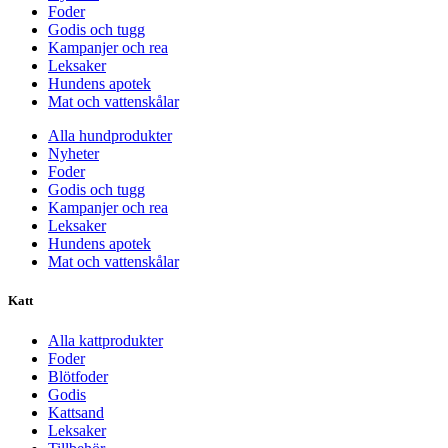
Foder
Godis och tugg
Kampanjer och rea
Leksaker
Hundens apotek
Mat och vattenskålar
Alla hundprodukter
Nyheter
Foder
Godis och tugg
Kampanjer och rea
Leksaker
Hundens apotek
Mat och vattenskålar
Katt
Alla kattprodukter
Foder
Blötfoder
Godis
Kattsand
Leksaker