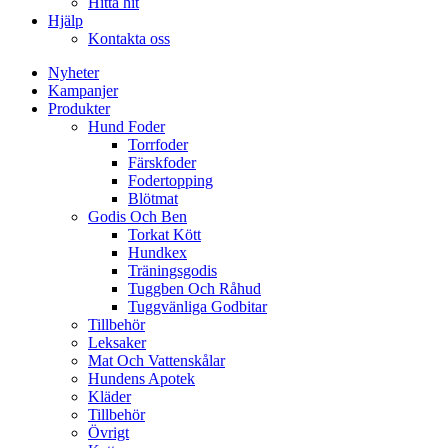
Hitta hit
Hjälp
Kontakta oss
Nyheter
Kampanjer
Produkter
Hund Foder
Torrfoder
Färskfoder
Fodertopping
Blötmat
Godis Och Ben
Torkat Kött
Hundkex
Träningsgodis
Tuggben Och Råhud
Tuggvänliga Godbitar
Tillbehör
Leksaker
Mat Och Vattenskålar
Hundens Apotek
Kläder
Tillbehör
Övrigt