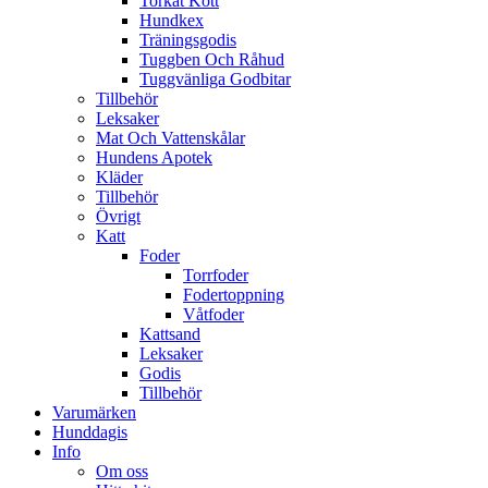
Torkat Kött
Hundkex
Träningsgodis
Tuggben Och Råhud
Tuggvänliga Godbitar
Tillbehör
Leksaker
Mat Och Vattenskålar
Hundens Apotek
Kläder
Tillbehör
Övrigt
Katt
Foder
Torrfoder
Fodertoppning
Våtfoder
Kattsand
Leksaker
Godis
Tillbehör
Varumärken
Hunddagis
Info
Om oss