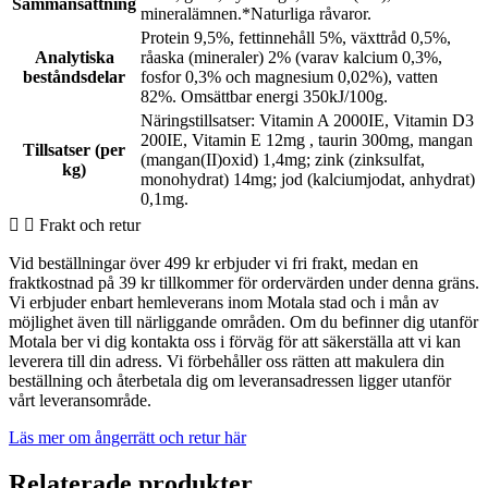
Sammansättning
mineralämnen.*Naturliga råvaror.
Protein 9,5%, fettinnehåll 5%, växttråd 0,5%,
Analytiska
råaska (mineraler) 2% (varav kalcium 0,3%,
beståndsdelar
fosfor 0,3% och magnesium 0,02%), vatten
82%. Omsättbar energi 350kJ/100g.
Näringstillsatser: Vitamin A 2000IE, Vitamin D3
200IE, Vitamin E 12mg , taurin 300mg, mangan
Tillsatser (per
(mangan(II)oxid) 1,4mg; zink (zinksulfat,
kg)
monohydrat) 14mg; jod (kalciumjodat, anhydrat)
0,1mg.
Frakt och retur
Vid beställningar över 499 kr erbjuder vi fri frakt, medan en
fraktkostnad på 39 kr tillkommer för ordervärden under denna gräns.
Vi erbjuder enbart hemleverans inom Motala stad och i mån av
möjlighet även till närliggande områden. Om du befinner dig utanför
Motala ber vi dig kontakta oss i förväg för att säkerställa att vi kan
leverera till din adress. Vi förbehåller oss rätten att makulera din
beställning och återbetala dig om leveransadressen ligger utanför
vårt leveransområde.
Läs mer om ångerrätt och retur här
Relaterade produkter