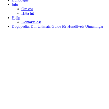
Hunddagis
Info
Om oss
Hitta hit
Hjälp
Kontakta oss
Dogopedia: Din Ultimata Guide för Hundlivets Utmaningar