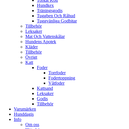
Torkat Kött
Hundkex
Träningsgodis
Tuggben Och Råhud
Tuggvänliga Godbitar
Tillbehör
Leksaker
Mat Och Vattenskålar
Hundens Apotek
Kläder
Tillbehör
Övrigt
Katt
Foder
Torrfoder
Fodertoppning
Våtfoder
Kattsand
Leksaker
Godis
Tillbehör
Varumärken
Hunddagis
Info
Om oss