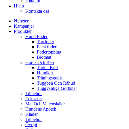
Hitta hit
Hjälp
Kontakta oss
Nyheter
Kampanjer
Produkter
Hund Foder
Torrfoder
Färskfoder
Fodertopping
Blötmat
Godis Och Ben
Torkat Kött
Hundkex
Träningsgodis
Tuggben Och Råhud
Tuggvänliga Godbitar
Tillbehör
Leksaker
Mat Och Vattenskålar
Hundens Apotek
Kläder
Tillbehör
Övrigt