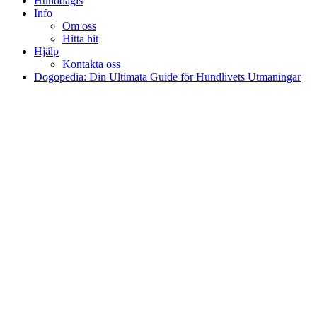
Hunddagis
Info
Om oss
Hitta hit
Hjälp
Kontakta oss
Dogopedia: Din Ultimata Guide för Hundlivets Utmaningar