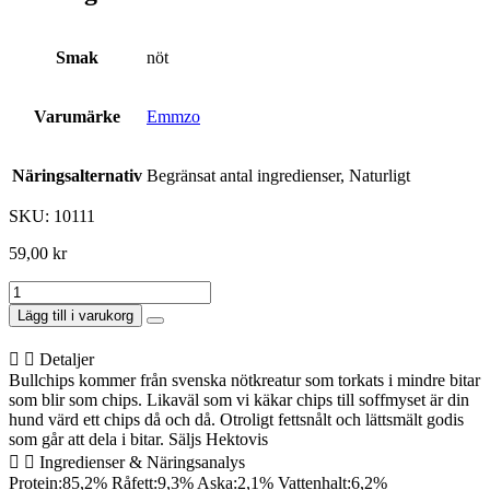
Smak
nöt
Varumärke
Emmzo
Näringsalternativ
Begränsat antal ingredienser, Naturligt
SKU: 10111
59,00
kr
Bullchips
Hekto
Lägg till i varukorg
mängd
Detaljer
Bullchips kommer från svenska nötkreatur som torkats i mindre bitar
som blir som chips. Likaväl som vi käkar chips till soffmyset är din
hund värd ett chips då och då. Otroligt fettsnålt och lättsmält godis
som går att dela i bitar. Säljs Hektovis
Ingredienser & Näringsanalys
Protein:85,2% Råfett:9,3% Aska:2,1% Vattenhalt:6,2%