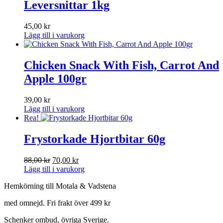
Leversnittar 1kg
45,00
kr
Lägg till i varukorg
Chicken Snack With Fish, Carrot And
Apple 100gr
39,00
kr
Lägg till i varukorg
Rea!
Frystorkade Hjortbitar 60g
Det
Det
88,00
kr
70,00
kr
ursprungliga
nuvarande
Lägg till i varukorg
priset
priset
Hemkörning till Motala & Vadstena
var:
är:
88,00 kr.
70,00 kr.
med omnejd. Fri frakt över 499 kr
Schenker ombud, övriga Sverige.