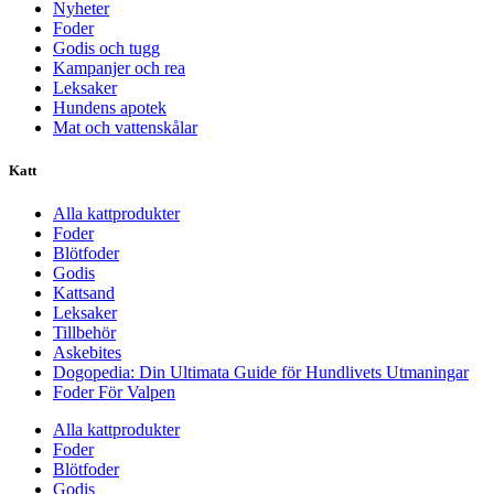
Nyheter
Foder
Godis och tugg
Kampanjer och rea
Leksaker
Hundens apotek
Mat och vattenskålar
Katt
Alla kattprodukter
Foder
Blötfoder
Godis
Kattsand
Leksaker
Tillbehör
Askebites
Dogopedia: Din Ultimata Guide för Hundlivets Utmaningar
Foder För Valpen
Alla kattprodukter
Foder
Blötfoder
Godis