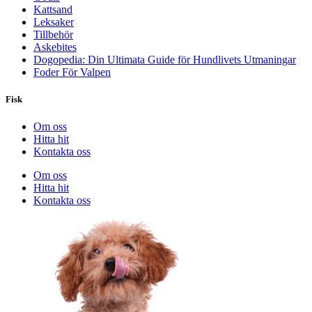
Kattsand
Leksaker
Tillbehör
Askebites
Dogopedia: Din Ultimata Guide för Hundlivets Utmaningar
Foder För Valpen
Fisk
Om oss
Hitta hit
Kontakta oss
Om oss
Hitta hit
Kontakta oss