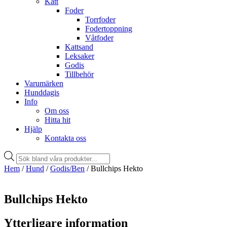
Katt
Foder
Torrfoder
Fodertoppning
Våtfoder
Kattsand
Leksaker
Godis
Tillbehör
Varumärken
Hunddagis
Info
Om oss
Hitta hit
Hjälp
Kontakta oss
Products
search
Hem
/
Hund
/
Godis/Ben
/ Bullchips Hekto
Bullchips Hekto
Ytterligare information