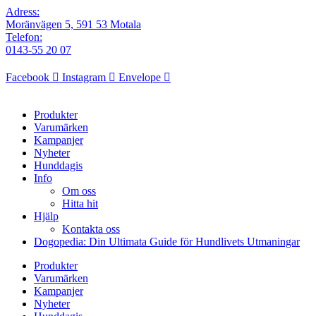
Adress:
Moränvägen 5, 591 53 Motala
Telefon:
0143-55 20 07
Facebook
Instagram
Envelope
Produkter
Varumärken
Kampanjer
Nyheter
Hunddagis
Info
Om oss
Hitta hit
Hjälp
Kontakta oss
Dogopedia: Din Ultimata Guide för Hundlivets Utmaningar
Produkter
Varumärken
Kampanjer
Nyheter