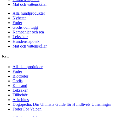
Mat och vattenskålar
Alla hundprodukter
Nyheter
Foder
Godis och tugg
Kampanjer och rea
Leksaker
Hundens apotek
Mat och vattenskålar
Katt
Alla kattprodukter
Foder
Blötfoder
Godis
Kattsand
Leksaker
Tillbehör
Askebites
Dogopedia: Din Ultimata Guide för Hundlivets Utmaningar
Foder För Valpen