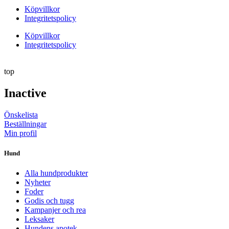
Köpvillkor
Integritetspolicy
Köpvillkor
Integritetspolicy
top
Inactive
Önskelista
Beställningar
Min profil
Hund
Alla hundprodukter
Nyheter
Foder
Godis och tugg
Kampanjer och rea
Leksaker
Hundens apotek