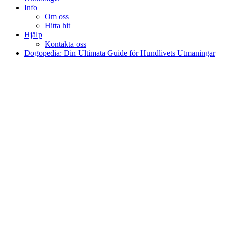
Info
Om oss
Hitta hit
Hjälp
Kontakta oss
Dogopedia: Din Ultimata Guide för Hundlivets Utmaningar