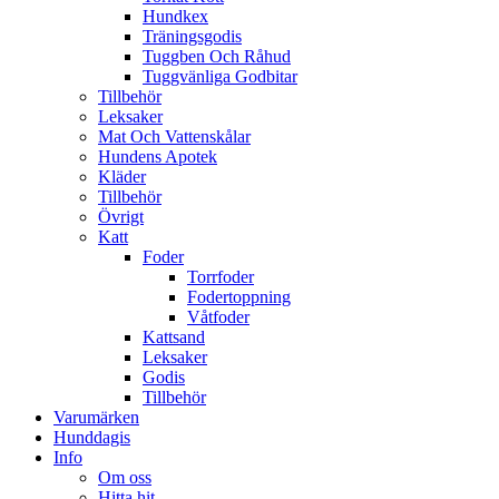
Hundkex
Träningsgodis
Tuggben Och Råhud
Tuggvänliga Godbitar
Tillbehör
Leksaker
Mat Och Vattenskålar
Hundens Apotek
Kläder
Tillbehör
Övrigt
Katt
Foder
Torrfoder
Fodertoppning
Våtfoder
Kattsand
Leksaker
Godis
Tillbehör
Varumärken
Hunddagis
Info
Om oss
Hitta hit