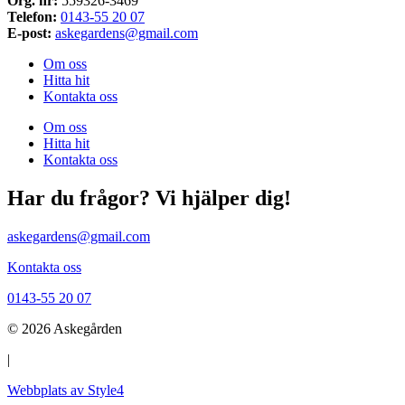
Org. nr:
559326-3469
Telefon:
0143-55 20 07
E-post:
askegardens@gmail.com
Om oss
Hitta hit
Kontakta oss
Om oss
Hitta hit
Kontakta oss
Har du frågor? Vi hjälper dig!
askegardens@gmail.com
Kontakta oss
0143-55 20 07
© 2026 Askegården
|
Webbplats av Style4