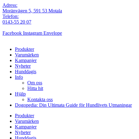
Adress:
Moränvägen 5, 591 53 Motala
Telefon:
0143-55 20 07
Facebook
Instagram
Envelope
Produkter
Varumärken
Kampanjer
Nyheter
Hunddagis
Info
Om oss
Hitta hit
Hjälp
Kontakta oss
Dogopedia: Din Ultimata Guide för Hundlivets Utmaningar
Produkter
Varumärken
Kampanjer
Nyheter
Hunddagis