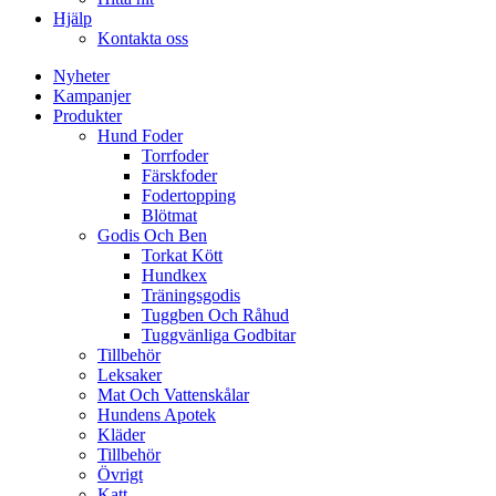
Hjälp
Kontakta oss
Nyheter
Kampanjer
Produkter
Hund Foder
Torrfoder
Färskfoder
Fodertopping
Blötmat
Godis Och Ben
Torkat Kött
Hundkex
Träningsgodis
Tuggben Och Råhud
Tuggvänliga Godbitar
Tillbehör
Leksaker
Mat Och Vattenskålar
Hundens Apotek
Kläder
Tillbehör
Övrigt
Katt