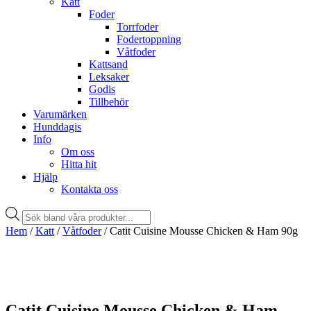
Katt
Foder
Torrfoder
Fodertoppning
Våtfoder
Kattsand
Leksaker
Godis
Tillbehör
Varumärken
Hunddagis
Info
Om oss
Hitta hit
Hjälp
Kontakta oss
Products
search
Hem
/
Katt
/
Våtfoder
/ Catit Cuisine Mousse Chicken & Ham 90g
Catit Cuisine Mousse Chicken & Ham