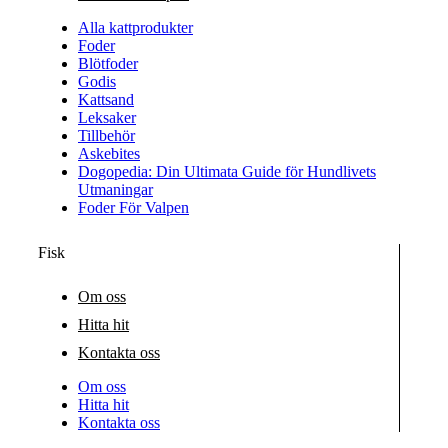
Alla kattprodukter
Foder
Blötfoder
Godis
Kattsand
Leksaker
Tillbehör
Askebites
Dogopedia: Din Ultimata Guide för Hundlivets
Utmaningar
Foder För Valpen
Fisk
Om oss
Hitta hit
Kontakta oss
Om oss
Hitta hit
Kontakta oss