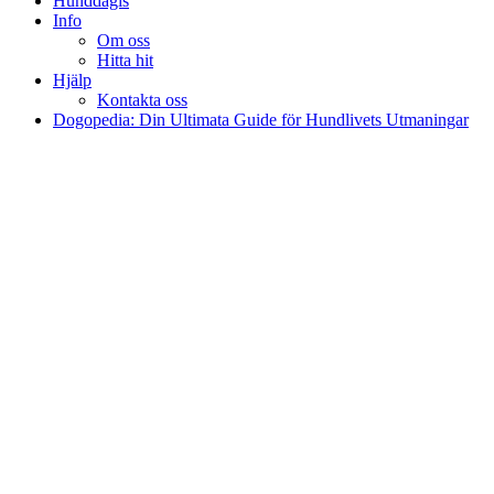
Hunddagis
Info
Om oss
Hitta hit
Hjälp
Kontakta oss
Dogopedia: Din Ultimata Guide för Hundlivets Utmaningar