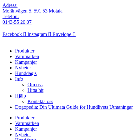
Adress:
Moränvägen 5, 591 53 Motala
Telefon:
0143-55 20 07
Facebook
Instagram
Envelope
Produkter
Varumärken
Kampanjer
Nyheter
Hunddagis
Info
Om oss
Hitta hit
Hjälp
Kontakta oss
Dogopedia: Din Ultimata Guide för Hundlivets Utmaningar
Produkter
Varumärken
Kampanjer
Nyheter