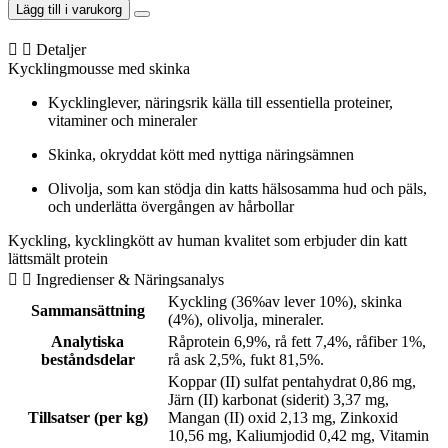
Cuisine
Lägg till i varukorg
Mousse
Chicken
Detaljer
&
Kycklingmousse med skinka
Ham
90g
Kycklinglever, näringsrik källa till essentiella proteiner,
mängd
vitaminer och mineraler
Skinka, okryddat kött med nyttiga näringsämnen
Olivolja, som kan stödja din katts hälsosamma hud och päls,
och underlätta övergången av hårbollar
Kyckling, kycklingkött av human kvalitet som erbjuder din katt
lättsmält protein
Ingredienser & Näringsanalys
Kyckling (36%av lever 10%), skinka
Sammansättning
(4%), olivolja, mineraler.
Analytiska
Råprotein 6,9%, rå fett 7,4%, råfiber 1%,
beståndsdelar
rå ask 2,5%, fukt 81,5%.
Koppar (II) sulfat pentahydrat 0,86 mg,
Järn (II) karbonat (siderit) 3,37 mg,
Tillsatser (per kg)
Mangan (II) oxid 2,13 mg, Zinkoxid
10,56 mg, Kaliumjodid 0,42 mg, Vitamin