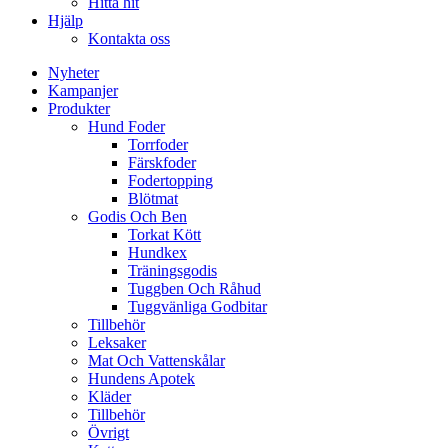
Hitta hit
Hjälp
Kontakta oss
Nyheter
Kampanjer
Produkter
Hund Foder
Torrfoder
Färskfoder
Fodertopping
Blötmat
Godis Och Ben
Torkat Kött
Hundkex
Träningsgodis
Tuggben Och Råhud
Tuggvänliga Godbitar
Tillbehör
Leksaker
Mat Och Vattenskålar
Hundens Apotek
Kläder
Tillbehör
Övrigt