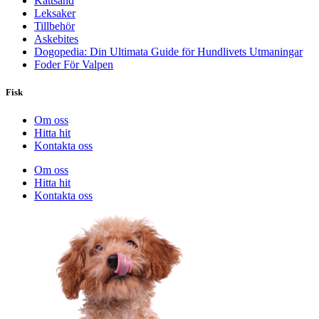
Kattsand
Leksaker
Tillbehör
Askebites
Dogopedia: Din Ultimata Guide för Hundlivets Utmaningar
Foder För Valpen
Fisk
Om oss
Hitta hit
Kontakta oss
Om oss
Hitta hit
Kontakta oss