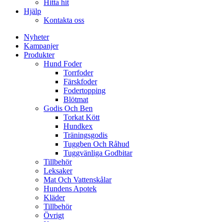
Hitta hit
Hjälp
Kontakta oss
Nyheter
Kampanjer
Produkter
Hund Foder
Torrfoder
Färskfoder
Fodertopping
Blötmat
Godis Och Ben
Torkat Kött
Hundkex
Träningsgodis
Tuggben Och Råhud
Tuggvänliga Godbitar
Tillbehör
Leksaker
Mat Och Vattenskålar
Hundens Apotek
Kläder
Tillbehör
Övrigt