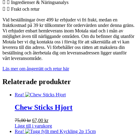
Ingredienser & Näringsanalys
Frakt och retur
Vid beställningar över 499 kr erbjuder vi fri frakt, medan en
fraktkostnad på 39 kr tillkommer för ordervärden under denna gräns.
Vi erbjuder enbart hemleverans inom Motala stad och i mån av
möjlighet även till närliggande områden. Om du befinner dig utanför
Motala ber vi dig kontakta oss i förväg för att säkerställa att vi kan
leverera till din adress. Vi förbehåller oss rätten att makulera din
beställning och återbetala dig om leveransadressen ligger utanför
vårt leveransområde.
Läs mer om ångerrätt och retur här
Relaterade produkter
Rea!
Chew Sticks Hjort
75,00
kr
Det
67,00
kr
Det
Lägg till i varukorg
ursprungliga
nuvarande
Rea!
priset
priset
var:
är: