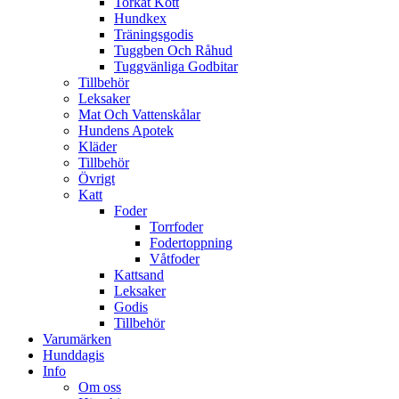
Torkat Kött
Hundkex
Träningsgodis
Tuggben Och Råhud
Tuggvänliga Godbitar
Tillbehör
Leksaker
Mat Och Vattenskålar
Hundens Apotek
Kläder
Tillbehör
Övrigt
Katt
Foder
Torrfoder
Fodertoppning
Våtfoder
Kattsand
Leksaker
Godis
Tillbehör
Varumärken
Hunddagis
Info
Om oss