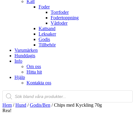
Katt
Foder
Torrfoder
Fodertoppning
Våtfoder
Kattsand
Leksaker
Godis
Tillbehör
Varumärken
Hunddagis
Info
Om oss
Hitta hit
Hjälp
Kontakta oss
Products
search
Hem
/
Hund
/
Godis/Ben
/ Chips med Kyckling 70g
Rea!