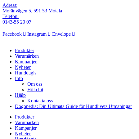
Adress:
Moränvägen 5, 591 53 Motala
Telefon:
0143-55 20 07
Facebook
Instagram
Envelope
Produkter
Varumärken
Kampanjer
Nyheter
Hunddagis
Info
Om oss
Hitta hit
Hjälp
Kontakta oss
Dogopedia: Din Ultimata Guide för Hundlivets Utmaningar
Produkter
Varumärken
Kampanjer
Nyheter