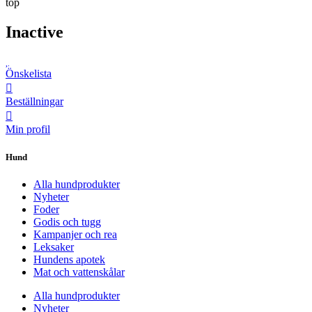
top
Inactive
Önskelista
Beställningar
Min profil
Hund
Alla hundprodukter
Nyheter
Foder
Godis och tugg
Kampanjer och rea
Leksaker
Hundens apotek
Mat och vattenskålar
Alla hundprodukter
Nyheter