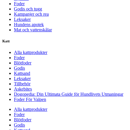
Foder
Godis och tugg
Kampanjer och rea
Leksaker
Hundens apotek
Mat och vattenskålar
Katt
Alla kattprodukter
Foder
Blötfoder
Godis
Kattsand
Leksaker
Tillbehör
Askebites
Dogopedia: Din Ultimata Guide för Hundlivets Utmaningar
Foder För Valpen
Alla kattprodukter
Foder
Blötfoder
Godis