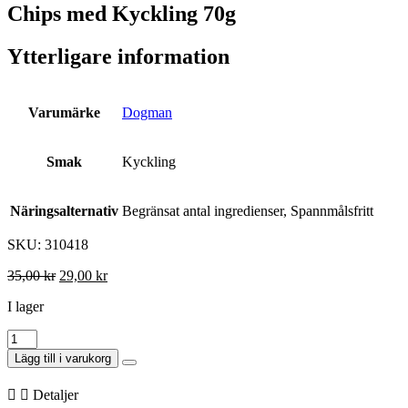
Chips med Kyckling 70g
Ytterligare information
Varumärke
Dogman
Smak
Kyckling
Näringsalternativ
Begränsat antal ingredienser, Spannmålsfritt
SKU: 310418
35,00
kr
Det
29,00
kr
Det
ursprungliga
nuvarande
I lager
priset
priset
var:
är:
Chips
35,00 kr.
29,00 kr.
med
Lägg till i varukorg
Kyckling
70g
Detaljer
mängd