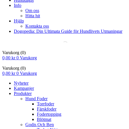
Hunddagis
Info
Om oss
Hitta hit
Hjälp
Kontakta oss
Dogopedia: Din Ultimata Guide för Hundlivets Utmaningar
Varukorg
(0)
0,00
kr
0
Varukorg
Varukorg
(0)
0,00
kr
0
Varukorg
Nyheter
Kampanjer
Produkter
Hund Foder
Torrfoder
Färskfoder
Fodertopping
Blötmat
Godis Och Ben