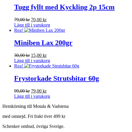
75,00 kr.
67,00 kr.
Tugg fyllt med Kyckling 2p 15cm
79,00
kr
Det
70,00
kr
Det
Lägg till i varukorg
ursprungliga
nuvarande
Rea!
priset
priset
var:
är:
79,00 kr.
70,00 kr.
Miniben Lax 200gr
30,00
kr
Det
15,00
kr
Det
Lägg till i varukorg
ursprungliga
nuvarande
Rea!
priset
priset
var:
är:
30,00 kr.
15,00 kr.
Frystorkade Strutsbitar 60g
99,00
kr
Det
79,00
kr
Det
Lägg till i varukorg
ursprungliga
nuvarande
priset
priset
Hemkörning till Motala & Vadstena
var:
är:
99,00 kr.
79,00 kr.
med omnejd. Fri frakt över 499 kr
Schenker ombud, övriga Sverige.