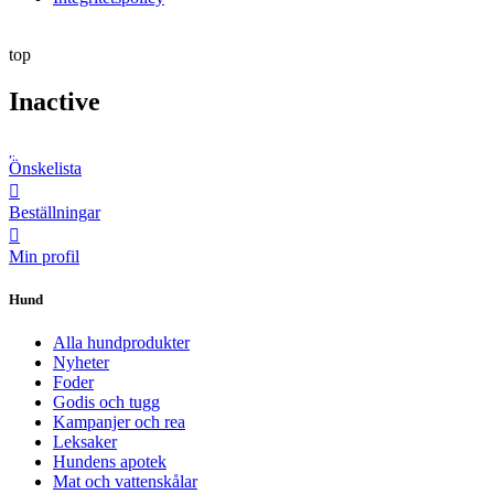
top
Inactive
Önskelista
Beställningar
Min profil
Hund
Alla hundprodukter
Nyheter
Foder
Godis och tugg
Kampanjer och rea
Leksaker
Hundens apotek
Mat och vattenskålar