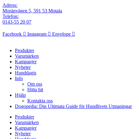
Adress:
Moränvägen 5, 591 53 Motala
Telefon:
0143-55 20 07
Facebook
Instagram
Envelope
Produkter
Varumärken
Kampanjer
Nyheter
Hunddagis
Info
Om oss
Hitta hit
Hjälp
Kontakta oss
Dogopedia: Din Ultimata Guide för Hundlivets Utmaningar
Produkter
Varumärken
Kampanjer
Nyheter