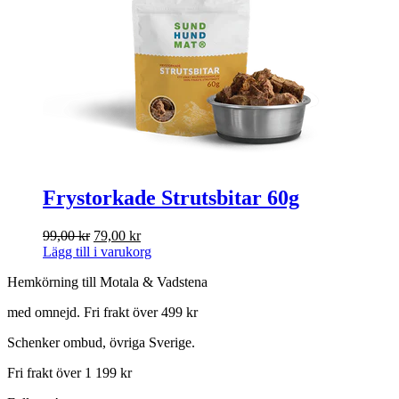
Frystorkade Strutsbitar 60g
Det
Det
99,00
kr
79,00
kr
ursprungliga
nuvarande
Lägg till i varukorg
priset
priset
Hemkörning till Motala & Vadstena
var:
är:
99,00 kr.
79,00 kr.
med omnejd. Fri frakt över 499 kr
Schenker ombud, övriga Sverige.
Fri frakt över 1 199 kr