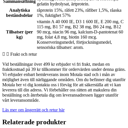
Sammansättning
gelatin hydrolysat, ärtprotein.
Analytiska
råprotein 15%, råfett 23%, råfiber 1,5%, råaska
beståndsdelar
1%, fuktighet 57%
vitamin A 40 000 IE, D3 1 600 IE, E 200 mg, C
115 mg, B1 57 mg, B2 38 mg, B6 24 mg, B12
Tillsatser (per
90 mcg, niacin 96 mg, kalcium-D-pantotenat 60
kg)
mg, folat 4,8 mg, biotin 160 mcg.
Konserveringsmedel, förtjockningsmedel,
sensoriska tillsatser: arom.
Frakt och retur
Vid beställningar över 499 kr erbjuder vi fri frakt, medan en
fraktkostnad på 39 kr tillkommer för ordervärden under denna gräns.
Vi erbjuder enbart hemleverans inom Motala stad och i mån av
möjlighet även till närliggande områden. Om du befinner dig utanför
Motala ber vi dig kontakta oss i förväg för att säkerställa att vi kan
leverera till din adress. Vi förbehåller oss rätten att makulera din
beställning och återbetala dig om leveransadressen ligger utanför
vårt leveransområde.
Läs mer om ångerrätt och retur här
Relaterade produkter