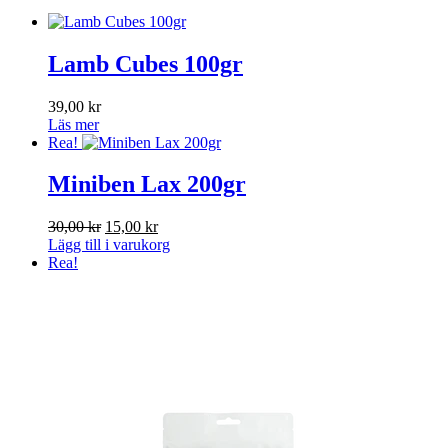
Lamb Cubes 100gr
39,00
kr
Läs mer
Rea!
Miniben Lax 200gr
Det
Det
30,00
kr
15,00
kr
ursprungliga
nuvarande
Lägg till i varukorg
priset
priset
Rea!
var:
är:
30,00 kr.
15,00 kr.