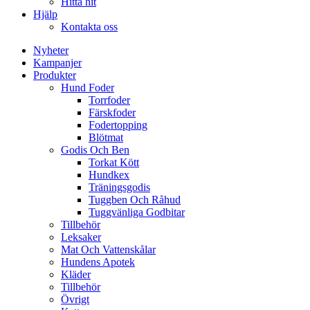
Hitta hit
Hjälp
Kontakta oss
Nyheter
Kampanjer
Produkter
Hund Foder
Torrfoder
Färskfoder
Fodertopping
Blötmat
Godis Och Ben
Torkat Kött
Hundkex
Träningsgodis
Tuggben Och Råhud
Tuggvänliga Godbitar
Tillbehör
Leksaker
Mat Och Vattenskålar
Hundens Apotek
Kläder
Tillbehör
Övrigt