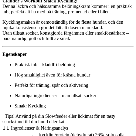
Clauder’s Workout Snack Kyckling
!
Denna läckra och hälsosamma belöningskräm kommer i en praktisk
tub, perfekt att ha med på träning, promenad eller i bilen.
Kycklingsmaken är oemotståndlig för de flesta hundar, och den
mjuka konsistensen gör det lätt att dosera utan kladd.
Utan tillsatt socker, konstgjorda färgämnen eller smakförstärkare –
bara naturligt gott och fullt av smak!
Egenskaper
Praktisk tub – kladdfri belöning
Hög smaklighet även för kräsna hundar
Perfekt för träning, spår och aktivering
Naturliga ingredienser – utan tillsatt socker
Smak: Kyckling
Tips! Använd på din Slowfeeder eller lickimat för en tasty
snackstund till din hund eller katt.
Ingredienser & Näringsanalys
kycklingprotein (dehydrerat) 26%, solrosolja,