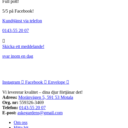
Full pott!
5/5 på Facebook!
Kundtjänst via telefon
0143-55 20 07
Skicka ett meddelande!
svar inom en dag
Instagram
Facebook
Envelope
Vi levererar kvalitet – dina djur förtjänar det!
Adress:
Moränvägen 5, 591 53 Motala
Org. nr:
559326-3469
Telefon:
0143-55 20 07
E-post:
askegardens@gmail.com
Om oss
Hitta hit