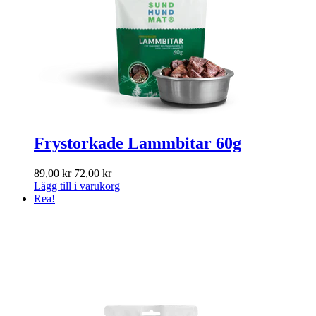
Frystorkade Lammbitar 60g
Det
Det
89,00
kr
72,00
kr
ursprungliga
nuvarande
Lägg till i varukorg
priset
priset
Rea!
var:
är:
89,00 kr.
72,00 kr.