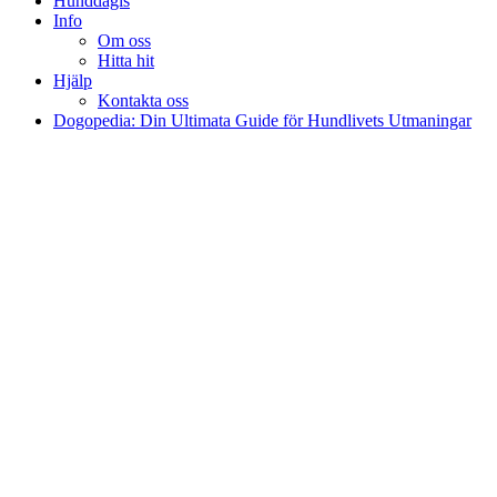
Hunddagis
Info
Om oss
Hitta hit
Hjälp
Kontakta oss
Dogopedia: Din Ultimata Guide för Hundlivets Utmaningar