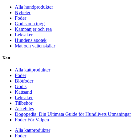
Alla hundprodukter
Nyheter
Foder
Godis och tugg
Kampanjer och rea
Leksaker
Hundens apotek
Mat och vattenskålar
Katt
Alla kattprodukter
Foder
Blötfoder
Godis
Kattsand
Leksaker
Tillbehör
Askebites
Dogopedia: Din Ultimata Guide för Hundlivets Utmaningar
Foder För Valpen
Alla kattprodukter
Foder