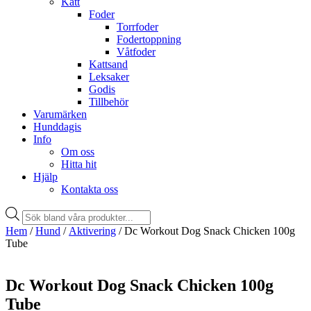
Katt
Foder
Torrfoder
Fodertoppning
Våtfoder
Kattsand
Leksaker
Godis
Tillbehör
Varumärken
Hunddagis
Info
Om oss
Hitta hit
Hjälp
Kontakta oss
Products
search
Hem
/
Hund
/
Aktivering
/ Dc Workout Dog Snack Chicken 100g
Tube
Dc Workout Dog Snack Chicken 100g
Tube