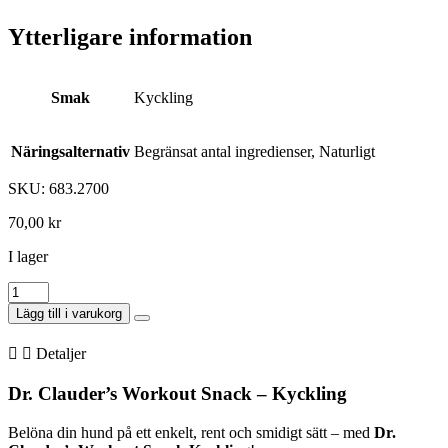
Ytterligare information
Smak
Kyckling
Näringsalternativ
Begränsat antal ingredienser, Naturligt
SKU: 683.2700
70,00
kr
I lager
Dc
Workout
Lägg till i varukorg
Dog
Snack
Detaljer
Chicken
100g
Dr. Clauder’s Workout Snack – Kyckling
Tube
mängd
Belöna din hund på ett enkelt, rent och smidigt sätt – med
Dr.