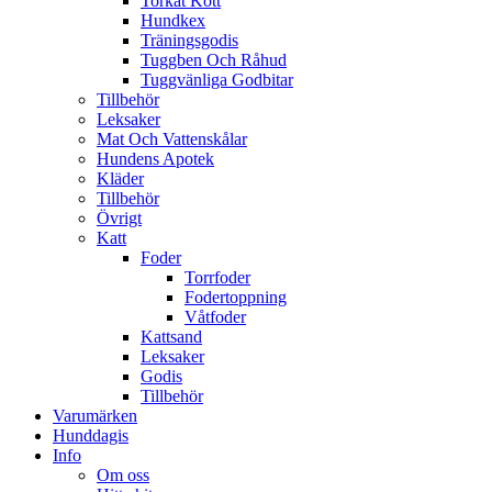
Torkat Kött
Hundkex
Träningsgodis
Tuggben Och Råhud
Tuggvänliga Godbitar
Tillbehör
Leksaker
Mat Och Vattenskålar
Hundens Apotek
Kläder
Tillbehör
Övrigt
Katt
Foder
Torrfoder
Fodertoppning
Våtfoder
Kattsand
Leksaker
Godis
Tillbehör
Varumärken
Hunddagis
Info
Om oss