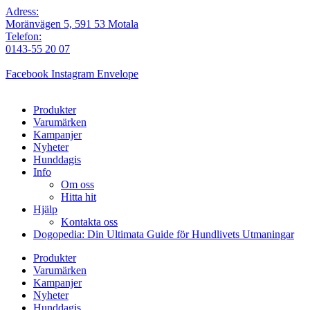
Adress:
Moränvägen 5, 591 53 Motala
Telefon:
0143-55 20 07
Facebook
Instagram
Envelope
Produkter
Varumärken
Kampanjer
Nyheter
Hunddagis
Info
Om oss
Hitta hit
Hjälp
Kontakta oss
Dogopedia: Din Ultimata Guide för Hundlivets Utmaningar
Produkter
Varumärken
Kampanjer
Nyheter
Hunddagis