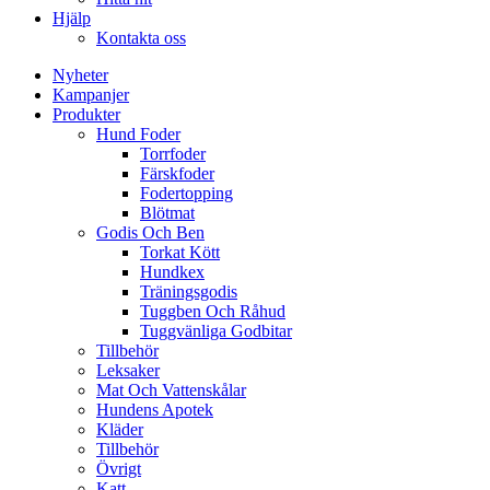
Hjälp
Kontakta oss
Nyheter
Kampanjer
Produkter
Hund Foder
Torrfoder
Färskfoder
Fodertopping
Blötmat
Godis Och Ben
Torkat Kött
Hundkex
Träningsgodis
Tuggben Och Råhud
Tuggvänliga Godbitar
Tillbehör
Leksaker
Mat Och Vattenskålar
Hundens Apotek
Kläder
Tillbehör
Övrigt
Katt