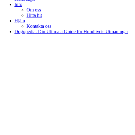
Info
Om oss
Hitta hit
Hjälp
Kontakta oss
Dogopedia: Din Ultimata Guide för Hundlivets Utmaningar