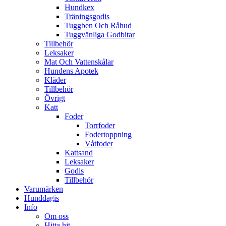
Hundkex
Träningsgodis
Tuggben Och Råhud
Tuggvänliga Godbitar
Tillbehör
Leksaker
Mat Och Vattenskålar
Hundens Apotek
Kläder
Tillbehör
Övrigt
Katt
Foder
Torrfoder
Fodertoppning
Våtfoder
Kattsand
Leksaker
Godis
Tillbehör
Varumärken
Hunddagis
Info
Om oss
Hitta hit