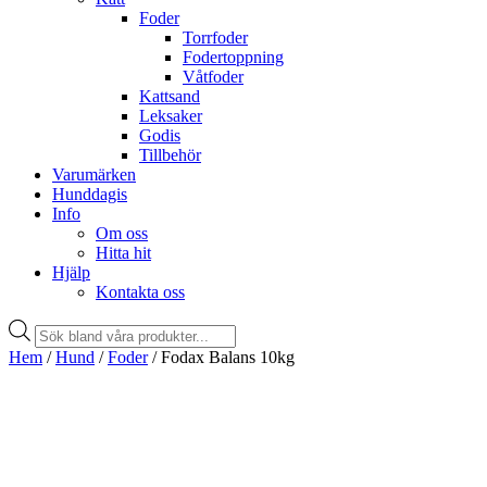
Foder
Torrfoder
Fodertoppning
Våtfoder
Kattsand
Leksaker
Godis
Tillbehör
Varumärken
Hunddagis
Info
Om oss
Hitta hit
Hjälp
Kontakta oss
Products
search
Hem
/
Hund
/
Foder
/ Fodax Balans 10kg