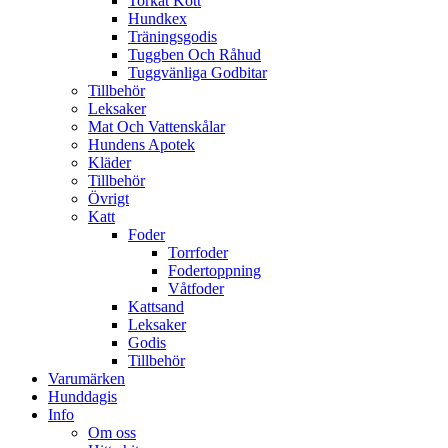
Torkat Kött
Hundkex
Träningsgodis
Tuggben Och Råhud
Tuggvänliga Godbitar
Tillbehör
Leksaker
Mat Och Vattenskålar
Hundens Apotek
Kläder
Tillbehör
Övrigt
Katt
Foder
Torrfoder
Fodertoppning
Våtfoder
Kattsand
Leksaker
Godis
Tillbehör
Varumärken
Hunddagis
Info
Om oss