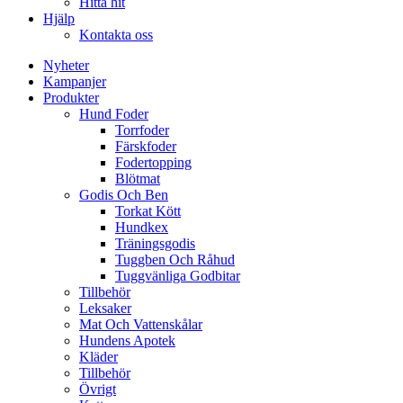
Hitta hit
Hjälp
Kontakta oss
Nyheter
Kampanjer
Produkter
Hund Foder
Torrfoder
Färskfoder
Fodertopping
Blötmat
Godis Och Ben
Torkat Kött
Hundkex
Träningsgodis
Tuggben Och Råhud
Tuggvänliga Godbitar
Tillbehör
Leksaker
Mat Och Vattenskålar
Hundens Apotek
Kläder
Tillbehör
Övrigt