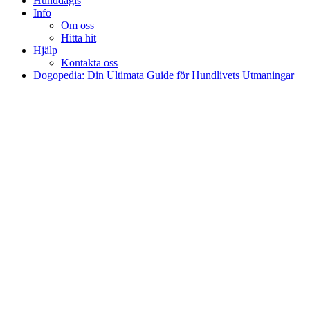
Hunddagis
Info
Om oss
Hitta hit
Hjälp
Kontakta oss
Dogopedia: Din Ultimata Guide för Hundlivets Utmaningar