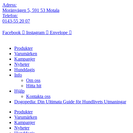
Adress:
Moränvägen 5, 591 53 Motala
Telefon:
0143-55 20 07
Facebook
Instagram
Envelope
Produkter
Varumärken
Kampanjer
Nyheter
Hunddagis
Info
Om oss
Hitta hit
Hjälp
Kontakta oss
Dogopedia: Din Ultimata Guide för Hundlivets Utmaningar
Produkter
Varumärken
Kampanjer
Nyheter