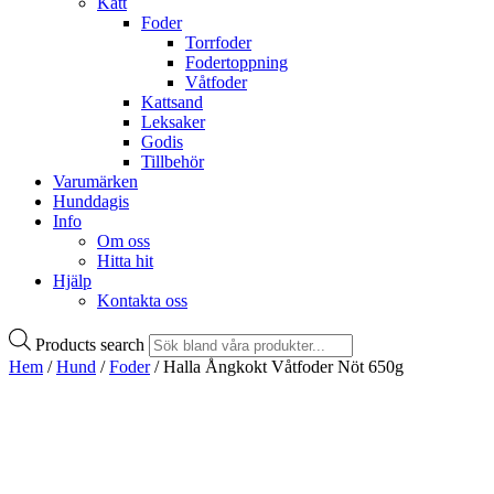
Katt
Foder
Torrfoder
Fodertoppning
Våtfoder
Kattsand
Leksaker
Godis
Tillbehör
Varumärken
Hunddagis
Info
Om oss
Hitta hit
Hjälp
Kontakta oss
Products search
Hem
/
Hund
/
Foder
/ Halla Ångkokt Våtfoder Nöt 650g