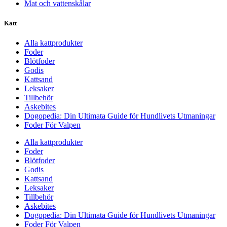
Mat och vattenskålar
Katt
Alla kattprodukter
Foder
Blötfoder
Godis
Kattsand
Leksaker
Tillbehör
Askebites
Dogopedia: Din Ultimata Guide för Hundlivets Utmaningar
Foder För Valpen
Alla kattprodukter
Foder
Blötfoder
Godis
Kattsand
Leksaker
Tillbehör
Askebites
Dogopedia: Din Ultimata Guide för Hundlivets Utmaningar
Foder För Valpen