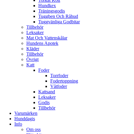
Torkat Kött
Hundkex
Träningsgodis
Tuggben Och Råhud
Tuggvänliga Godbitar
Tillbehör
Leksaker
Mat Och Vattenskålar
Hundens Apotek
Kläder
Tillbehör
Övrigt
Katt
Foder
Torrfoder
Fodertoppning
Våtfoder
Kattsand
Leksaker
Godis
Tillbehör
Varumärken
Hunddagis
Info
Om oss