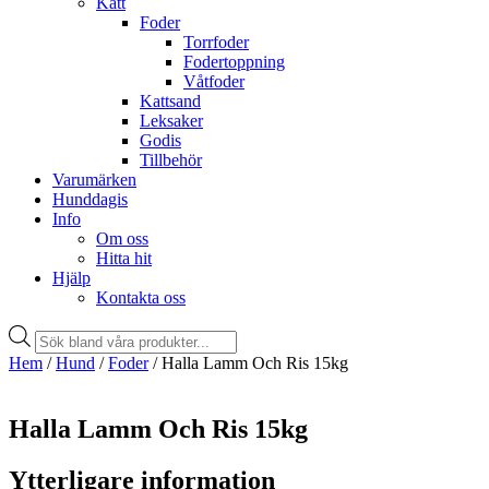
Katt
Foder
Torrfoder
Fodertoppning
Våtfoder
Kattsand
Leksaker
Godis
Tillbehör
Varumärken
Hunddagis
Info
Om oss
Hitta hit
Hjälp
Kontakta oss
Products
search
Hem
/
Hund
/
Foder
/ Halla Lamm Och Ris 15kg
Halla Lamm Och Ris 15kg
Ytterligare information