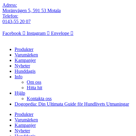
Adress:
Moränvägen 5, 591 53 Motala
Telefon:
0143-55 20 07
Facebook
Instagram
Envelope
Produkter
Varumärken
Kampanjer
Nyheter
Hunddagis
Info
Om oss
Hitta hit
Hjälp
Kontakta oss
Dogopedia: Din Ultimata Guide för Hundlivets Utmaningar
Produkter
Varumärken
Kampanjer
Nyheter