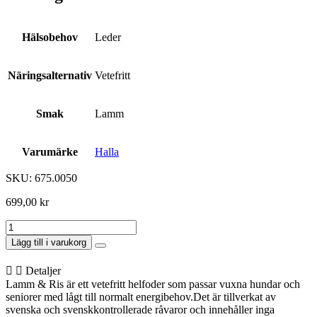
Hälsobehov
Leder
Näringsalternativ
Vetefritt
Smak
Lamm
Varumärke
Halla
SKU: 675.0050
699,00
kr
Halla
Lamm
Lägg till i varukorg
Och
Ris
Detaljer
15kg
Lamm & Ris är ett vetefritt helfoder som passar vuxna hundar och
mängd
seniorer med lågt till normalt energibehov.Det är tillverkat av
svenska och svenskkontrollerade råvaror och innehåller inga