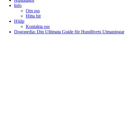
Hunddagis
Info
Om oss
Hitta hit
Hjälp
Kontakta oss
Dogopedia: Din Ultimata Guide för Hundlivets Utmaningar