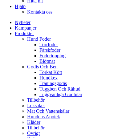
Hitta hit
Hjälp
Kontakta oss
Nyheter
Kampanjer
Produkter
Hund Foder
Torrfoder
Färskfoder
Fodertopping
Blötmat
Godis Och Ben
Torkat Kött
Hundkex
Träningsgodis
Tuggben Och Råhud
Tuggvänliga Godbitar
Tillbehör
Leksaker
Mat Och Vattenskålar
Hundens Apotek
Kläder
Tillbehör
Övrigt