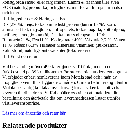
konstgjorda smak- eller färgämnen. Lamm & ris innehåller även
FOS (naturlig prebiotika) och glukosamin för att främja tarmhälsa
och leder.
Ingredienser & Näringsanalys
Ris (29 %), majs, torkat animaliskt protein (lamm 15 %), korn,
animaliskt fett, majsgluten, linfröpellets, torkad äggula, köttbuljong,
betfiber, hemoglobinmjöl, jäst, kallpressad rapsolja, FOS
Råprotein21 %, Fett11 %, Kolhydrater 49%, Växttråd2,2 %, Vatten
11 %, Råaska 6,3% Tillsatser Mineraler, vitaminer, glukosamin,
kolinklorid, naturliga antioxidanter (tokoferoler)
Frakt och retur
Vid beställningar över 499 kr erbjuder vi fri frakt, medan en
fraktkostnad på 39 kr tillkommer för ordervärden under denna gräns.
Vi erbjuder enbart hemleverans inom Motala stad och i mån av
möjlighet även till närliggande områden. Om du befinner dig utanför
Motala ber vi dig kontakta oss i förväg för att säkerställa att vi kan
leverera till din adress. Vi förbehåller oss rätten att makulera din
beställning och återbetala dig om leveransadressen ligger utanför
vårt leveransområde.
Läs mer om ångerrätt och retur här
Relaterade produkter