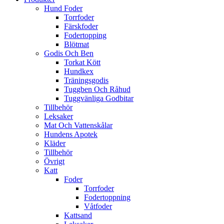
Hund Foder
Torrfoder
Färskfoder
Fodertopping
Blötmat
Godis Och Ben
Torkat Kött
Hundkex
Träningsgodis
Tuggben Och Råhud
Tuggvänliga Godbitar
Tillbehör
Leksaker
Mat Och Vattenskålar
Hundens Apotek
Kläder
Tillbehör
Övrigt
Katt
Foder
Torrfoder
Fodertoppning
Våtfoder
Kattsand