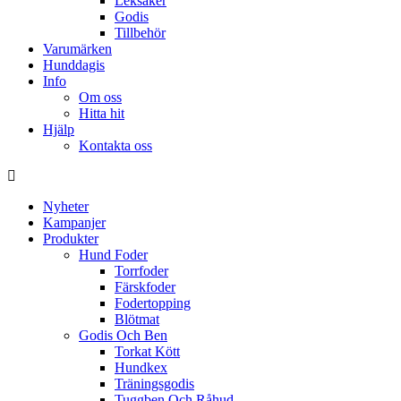
Leksaker
Godis
Tillbehör
Varumärken
Hunddagis
Info
Om oss
Hitta hit
Hjälp
Kontakta oss
Nyheter
Kampanjer
Produkter
Hund Foder
Torrfoder
Färskfoder
Fodertopping
Blötmat
Godis Och Ben
Torkat Kött
Hundkex
Träningsgodis
Tuggben Och Råhud