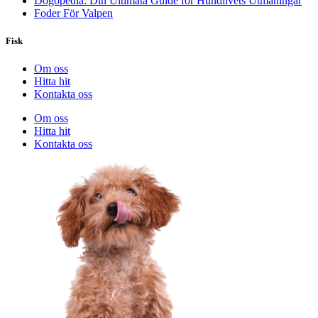
Dogopedia: Din Ultimata Guide för Hundlivets Utmaningar
Foder För Valpen
Fisk
Om oss
Hitta hit
Kontakta oss
Om oss
Hitta hit
Kontakta oss