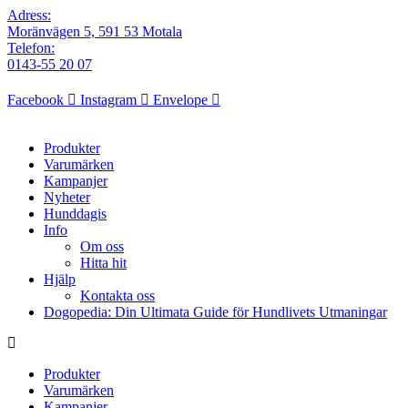
Adress:
Moränvägen 5, 591 53 Motala
Telefon:
0143-55 20 07
Facebook
Instagram
Envelope
Produkter
Varumärken
Kampanjer
Nyheter
Hunddagis
Info
Om oss
Hitta hit
Hjälp
Kontakta oss
Dogopedia: Din Ultimata Guide för Hundlivets Utmaningar
Produkter
Varumärken
Kampanjer