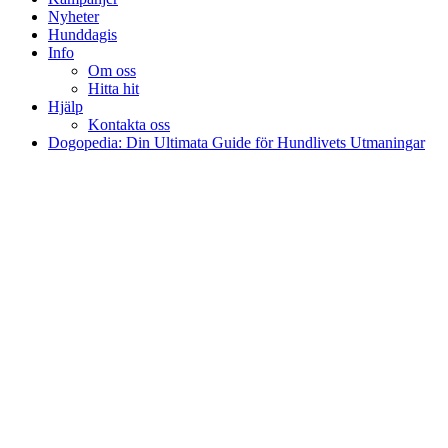
Nyheter
Hunddagis
Info
Om oss
Hitta hit
Hjälp
Kontakta oss
Dogopedia: Din Ultimata Guide för Hundlivets Utmaningar