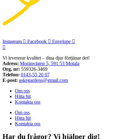
Instagram
Facebook
Envelope
Vi levererar kvalitet – dina djur förtjänar det!
Adress:
Moränvägen 5, 591 53 Motala
Org. nr:
559326-3469
Telefon:
0143-55 20 07
E-post:
askegardens@gmail.com
Om oss
Hitta hit
Kontakta oss
Om oss
Hitta hit
Kontakta oss
Har du frågor? Vi hjälper dig!