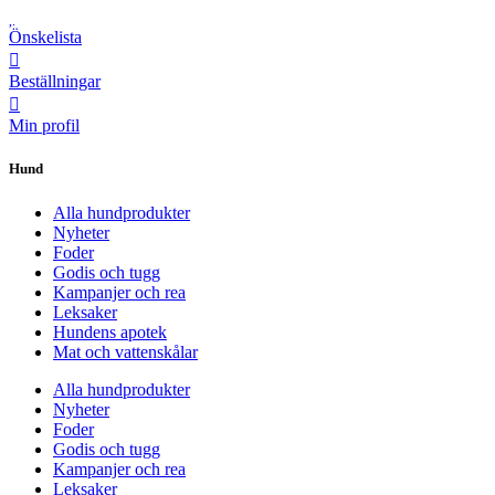
Önskelista
Beställningar
Min profil
Hund
Alla hundprodukter
Nyheter
Foder
Godis och tugg
Kampanjer och rea
Leksaker
Hundens apotek
Mat och vattenskålar
Alla hundprodukter
Nyheter
Foder
Godis och tugg
Kampanjer och rea
Leksaker