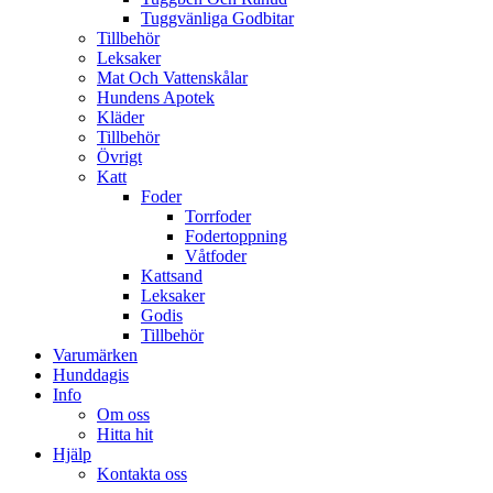
Tuggvänliga Godbitar
Tillbehör
Leksaker
Mat Och Vattenskålar
Hundens Apotek
Kläder
Tillbehör
Övrigt
Katt
Foder
Torrfoder
Fodertoppning
Våtfoder
Kattsand
Leksaker
Godis
Tillbehör
Varumärken
Hunddagis
Info
Om oss
Hitta hit
Hjälp
Kontakta oss