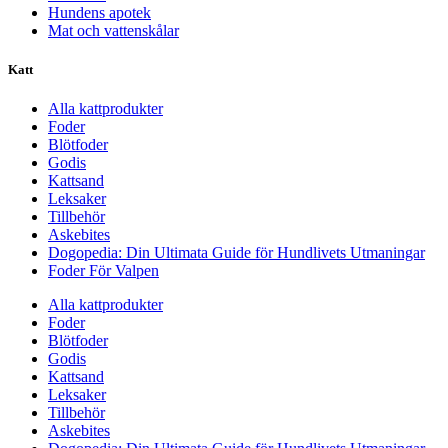
Hundens apotek
Mat och vattenskålar
Katt
Alla kattprodukter
Foder
Blötfoder
Godis
Kattsand
Leksaker
Tillbehör
Askebites
Dogopedia: Din Ultimata Guide för Hundlivets Utmaningar
Foder För Valpen
Alla kattprodukter
Foder
Blötfoder
Godis
Kattsand
Leksaker
Tillbehör
Askebites