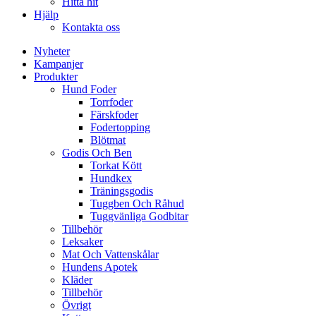
Hitta hit
Hjälp
Kontakta oss
Nyheter
Kampanjer
Produkter
Hund Foder
Torrfoder
Färskfoder
Fodertopping
Blötmat
Godis Och Ben
Torkat Kött
Hundkex
Träningsgodis
Tuggben Och Råhud
Tuggvänliga Godbitar
Tillbehör
Leksaker
Mat Och Vattenskålar
Hundens Apotek
Kläder
Tillbehör
Övrigt