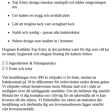
Top Entry-design minskar sandspill och håller omgivningen
ren
Ger katten en trygg och avskild plats
Lätt att rengöra tack vare avtagbart lock
Stabil och rymlig – passar alla kattstorlekar
Stilren design som smälter in i hemmet
Dogman Kattlåda Top Entry är det perfekta valet för dig som vill ha
en smart, hygienisk och elegant lösning för kattens behov.
Ingredienser & Näringsanalys
Frakt och retur
Vid beställningar över 499 kr erbjuder vi fri frakt, medan en
fraktkostnad på 39 kr tillkommer för ordervärden under denna gräns.
Vi erbjuder enbart hemleverans inom Motala stad och i mån av
möjlighet även till närliggande områden. Om du befinner dig utanför
Motala ber vi dig kontakta oss i förväg för att säkerställa att vi kan
leverera till din adress. Vi förbehåller oss rätten att makulera din
beställning och återbetala dig om leveransadressen ligger utanför
vårt leveransområde.