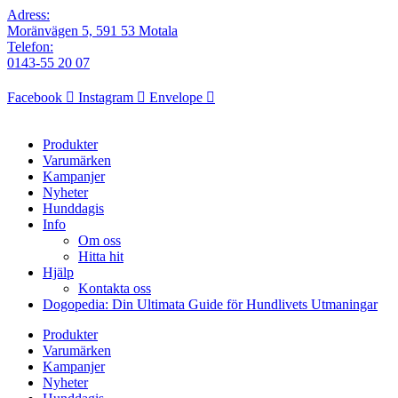
Adress:
Moränvägen 5, 591 53 Motala
Telefon:
0143-55 20 07
Facebook
Instagram
Envelope
Produkter
Varumärken
Kampanjer
Nyheter
Hunddagis
Info
Om oss
Hitta hit
Hjälp
Kontakta oss
Dogopedia: Din Ultimata Guide för Hundlivets Utmaningar
Produkter
Varumärken
Kampanjer
Nyheter