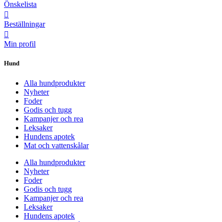
Önskelista
Beställningar
Min profil
Hund
Alla hundprodukter
Nyheter
Foder
Godis och tugg
Kampanjer och rea
Leksaker
Hundens apotek
Mat och vattenskålar
Alla hundprodukter
Nyheter
Foder
Godis och tugg
Kampanjer och rea
Leksaker
Hundens apotek