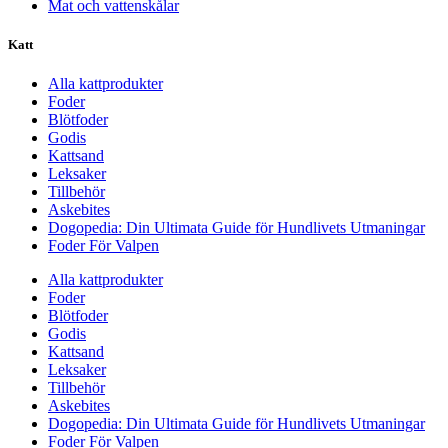
Mat och vattenskålar
Katt
Alla kattprodukter
Foder
Blötfoder
Godis
Kattsand
Leksaker
Tillbehör
Askebites
Dogopedia: Din Ultimata Guide för Hundlivets Utmaningar
Foder För Valpen
Alla kattprodukter
Foder
Blötfoder
Godis
Kattsand
Leksaker
Tillbehör
Askebites
Dogopedia: Din Ultimata Guide för Hundlivets Utmaningar
Foder För Valpen