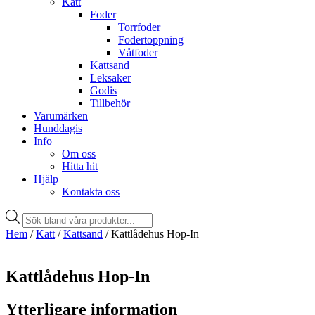
Katt
Foder
Torrfoder
Fodertoppning
Våtfoder
Kattsand
Leksaker
Godis
Tillbehör
Varumärken
Hunddagis
Info
Om oss
Hitta hit
Hjälp
Kontakta oss
Products
search
Hem
/
Katt
/
Kattsand
/ Kattlådehus Hop-In
Kattlådehus Hop-In
Ytterligare information