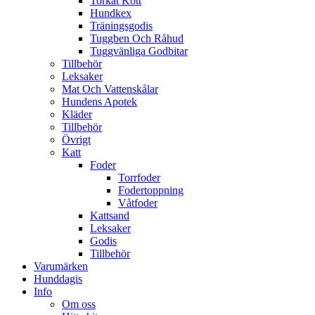
Torkat Kött
Hundkex
Träningsgodis
Tuggben Och Råhud
Tuggvänliga Godbitar
Tillbehör
Leksaker
Mat Och Vattenskålar
Hundens Apotek
Kläder
Tillbehör
Övrigt
Katt
Foder
Torrfoder
Fodertoppning
Våtfoder
Kattsand
Leksaker
Godis
Tillbehör
Varumärken
Hunddagis
Info
Om oss