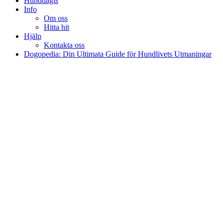
Hunddagis
Info
Om oss
Hitta hit
Hjälp
Kontakta oss
Dogopedia: Din Ultimata Guide för Hundlivets Utmaningar