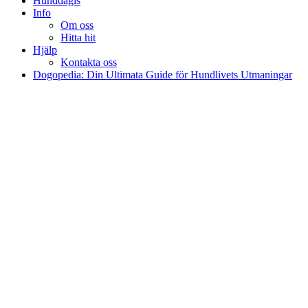
Hunddagis
Info
Om oss
Hitta hit
Hjälp
Kontakta oss
Dogopedia: Din Ultimata Guide för Hundlivets Utmaningar