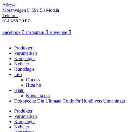
Adress:
Moränvägen 5, 591 53 Motala
Telefon:
0143-55 20 07
Facebook
Instagram
Envelope
Produkter
Varumärken
Kampanjer
Nyheter
Hunddagis
Info
Om oss
Hitta hit
Hjälp
Kontakta oss
Dogopedia: Din Ultimata Guide för Hundlivets Utmaningar
Produkter
Varumärken
Kampanjer
Nyheter