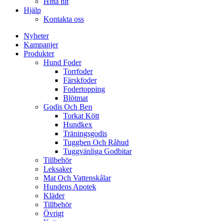
Hitta hit
Hjälp
Kontakta oss
Nyheter
Kampanjer
Produkter
Hund Foder
Torrfoder
Färskfoder
Fodertopping
Blötmat
Godis Och Ben
Torkat Kött
Hundkex
Träningsgodis
Tuggben Och Råhud
Tuggvänliga Godbitar
Tillbehör
Leksaker
Mat Och Vattenskålar
Hundens Apotek
Kläder
Tillbehör
Övrigt