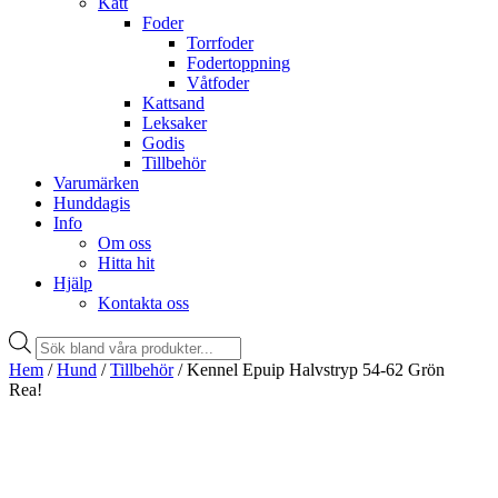
Katt
Foder
Torrfoder
Fodertoppning
Våtfoder
Kattsand
Leksaker
Godis
Tillbehör
Varumärken
Hunddagis
Info
Om oss
Hitta hit
Hjälp
Kontakta oss
Products
search
Hem
/
Hund
/
Tillbehör
/ Kennel Epuip Halvstryp 54-62 Grön
Rea!