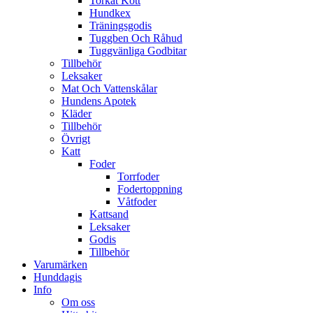
Torkat Kött
Hundkex
Träningsgodis
Tuggben Och Råhud
Tuggvänliga Godbitar
Tillbehör
Leksaker
Mat Och Vattenskålar
Hundens Apotek
Kläder
Tillbehör
Övrigt
Katt
Foder
Torrfoder
Fodertoppning
Våtfoder
Kattsand
Leksaker
Godis
Tillbehör
Varumärken
Hunddagis
Info
Om oss