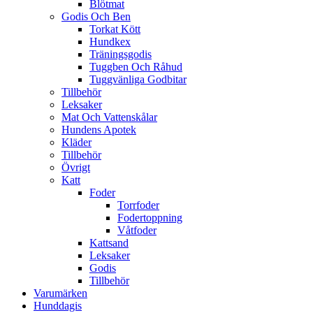
Blötmat
Godis Och Ben
Torkat Kött
Hundkex
Träningsgodis
Tuggben Och Råhud
Tuggvänliga Godbitar
Tillbehör
Leksaker
Mat Och Vattenskålar
Hundens Apotek
Kläder
Tillbehör
Övrigt
Katt
Foder
Torrfoder
Fodertoppning
Våtfoder
Kattsand
Leksaker
Godis
Tillbehör
Varumärken
Hunddagis