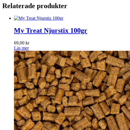
Relaterade produkter
My Treat Njurstix 100gr
69,00
kr
Läs mer