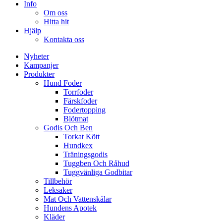
Info
Om oss
Hitta hit
Hjälp
Kontakta oss
Nyheter
Kampanjer
Produkter
Hund Foder
Torrfoder
Färskfoder
Fodertopping
Blötmat
Godis Och Ben
Torkat Kött
Hundkex
Träningsgodis
Tuggben Och Råhud
Tuggvänliga Godbitar
Tillbehör
Leksaker
Mat Och Vattenskålar
Hundens Apotek
Kläder