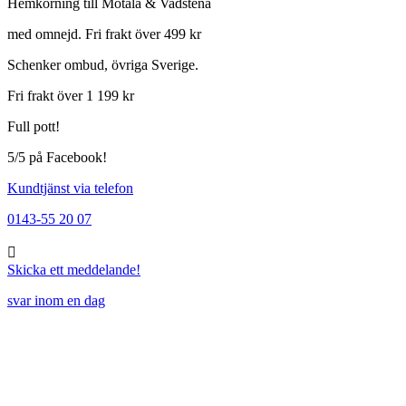
Hemkörning till Motala & Vadstena
var:
är:
99,00 kr.
79,00 kr.
med omnejd. Fri frakt över 499 kr
Schenker ombud, övriga Sverige.
Fri frakt över 1 199 kr
Full pott!
5/5 på Facebook!
Kundtjänst via telefon
0143-55 20 07
Skicka ett meddelande!
svar inom en dag