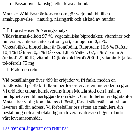
Passar även känsliga eller kräsna hundar
Monster Wild Boar är korven som gör varje måltid till en
smakupplevelse – naturlig, näringsrik och älskad av hundar.
Ingredienser & Näringsanalys
Vildsvinsmuskelkött 97 %, vegetabiliska biprodukter, vitaminer och
mineraler, antioxidanter (citronsyra), karragenan 0,2 %. ‍
Vegetabiliska biprodukter är Bondböna. Råprotein: 10,6 % Råfett:
10,4 % Råfiber: 0,3 % Råaska: 1,8 % Vatten: 67,3 % Vitamin A
(retinol) 2200 IE, vitamin D (kolekalciferol) 200 IE, vitamin E (alfa-
tokoferol) 75 mg.
Frakt och retur
Vid beställningar över 499 kr erbjuder vi fri frakt, medan en
fraktkostnad på 39 kr tillkommer för ordervärden under denna gräns.
Vi erbjuder enbart hemleverans inom Motala stad och i mån av
möjlighet även till närliggande områden. Om du befinner dig utanför
Motala ber vi dig kontakta oss i förväg för att säkerställa att vi kan
leverera till din adress. Vi förbehåller oss rätten att makulera din
beställning och återbetala dig om leveransadressen ligger utanför
vårt leveransområde.
Läs mer om ångerrätt och retur här