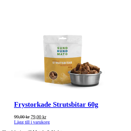
Frystorkade Strutsbitar 60g
Det
Det
99,00
kr
79,00
kr
ursprungliga
nuvarande
Lägg till i varukorg
priset
priset