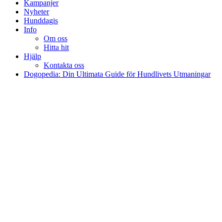
Kampanjer
Nyheter
Hunddagis
Info
Om oss
Hitta hit
Hjälp
Kontakta oss
Dogopedia: Din Ultimata Guide för Hundlivets Utmaningar