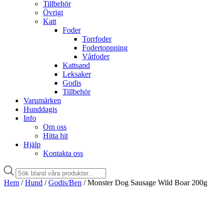
Tillbehör
Övrigt
Katt
Foder
Torrfoder
Fodertoppning
Våtfoder
Kattsand
Leksaker
Godis
Tillbehör
Varumärken
Hunddagis
Info
Om oss
Hitta hit
Hjälp
Kontakta oss
Products
search
Hem
/
Hund
/
Godis/Ben
/ Monster Dog Sausage Wild Boar 200g