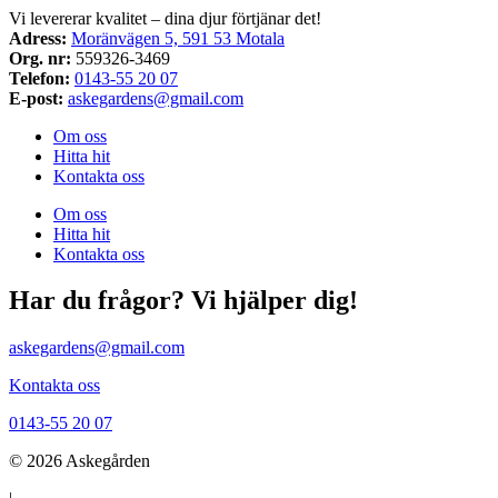
Vi levererar kvalitet – dina djur förtjänar det!
Adress:
Moränvägen 5, 591 53 Motala
Org. nr:
559326-3469
Telefon:
0143-55 20 07
E-post:
askegardens@gmail.com
Om oss
Hitta hit
Kontakta oss
Om oss
Hitta hit
Kontakta oss
Har du frågor? Vi hjälper dig!
askegardens@gmail.com
Kontakta oss
0143-55 20 07
© 2026 Askegården