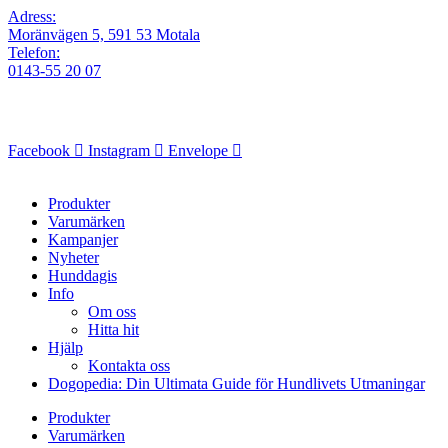
Adress:
Moränvägen 5, 591 53 Motala
Telefon:
0143-55 20 07
Facebook
Instagram
Envelope
Produkter
Varumärken
Kampanjer
Nyheter
Hunddagis
Info
Om oss
Hitta hit
Hjälp
Kontakta oss
Dogopedia: Din Ultimata Guide för Hundlivets Utmaningar
Produkter
Varumärken