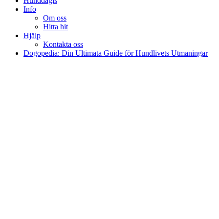
Hunddagis
Info
Om oss
Hitta hit
Hjälp
Kontakta oss
Dogopedia: Din Ultimata Guide för Hundlivets Utmaningar