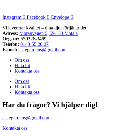
Instagram
Facebook
Envelope
Vi levererar kvalitet – dina djur förtjänar det!
Adress:
Moränvägen 5, 591 53 Motala
Org. nr:
559326-3469
Telefon:
0143-55 20 07
E-post:
askegardens@gmail.com
Om oss
Hitta hit
Kontakta oss
Om oss
Hitta hit
Kontakta oss
Har du frågor? Vi hjälper dig!
askegardens@gmail.com
Kontakta oss