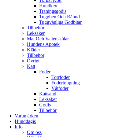
Torkat Kött
Hundkex
Träningsgodis
Tuggben Och Råhud
Tuggvänliga Godbitar
Tillbehör
Leksaker
Mat Och Vattenskålar
Hundens Apotek
Kläder
Tillbehör
Övrigt
Katt
Foder
Torrfoder
Fodertoppning
Våtfoder
Kattsand
Leksaker
Godis
Tillbehör
Varumärken
Hunddagis
Info
Om oss