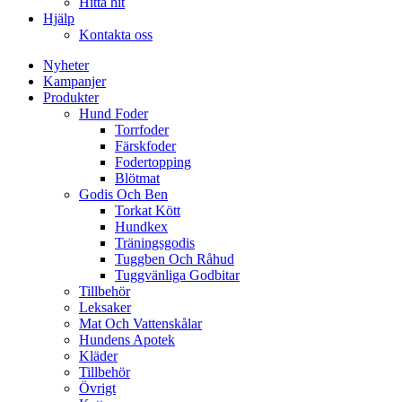
Hitta hit
Hjälp
Kontakta oss
Nyheter
Kampanjer
Produkter
Hund Foder
Torrfoder
Färskfoder
Fodertopping
Blötmat
Godis Och Ben
Torkat Kött
Hundkex
Träningsgodis
Tuggben Och Råhud
Tuggvänliga Godbitar
Tillbehör
Leksaker
Mat Och Vattenskålar
Hundens Apotek
Kläder
Tillbehör
Övrigt