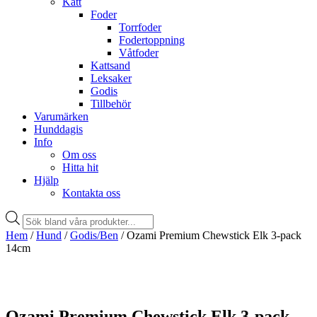
Katt
Foder
Torrfoder
Fodertoppning
Våtfoder
Kattsand
Leksaker
Godis
Tillbehör
Varumärken
Hunddagis
Info
Om oss
Hitta hit
Hjälp
Kontakta oss
Products
search
Hem
/
Hund
/
Godis/Ben
/ Ozami Premium Chewstick Elk 3-pack
14cm
Ozami Premium Chewstick Elk 3-pack