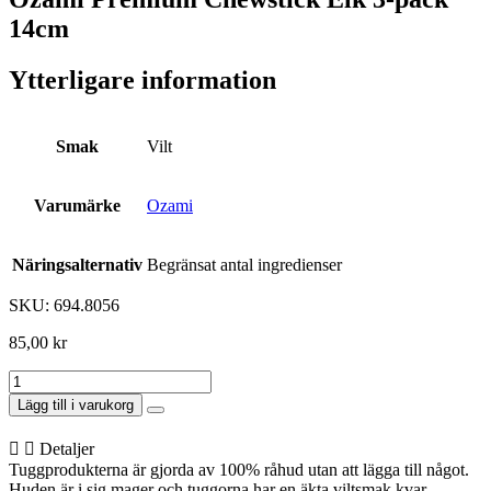
14cm
Ytterligare information
Smak
Vilt
Varumärke
Ozami
Näringsalternativ
Begränsat antal ingredienser
SKU: 694.8056
85,00
kr
Ozami
Premium
Lägg till i varukorg
Chewstick
Elk
Detaljer
3-
Tuggprodukterna är gjorda av 100% råhud utan att lägga till något.
pack
Huden är i sig mager och tuggorna har en äkta viltsmak kvar.