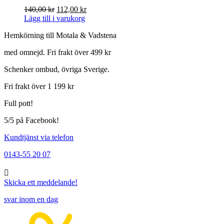
Det
Det
140,00
kr
112,00
kr
ursprungliga
nuvarande
Lägg till i varukorg
priset
priset
Hemkörning till Motala & Vadstena
var:
är:
140,00 kr.
112,00 kr.
med omnejd. Fri frakt över 499 kr
Schenker ombud, övriga Sverige.
Fri frakt över 1 199 kr
Full pott!
5/5 på Facebook!
Kundtjänst via telefon
0143-55 20 07
Skicka ett meddelande!
svar inom en dag