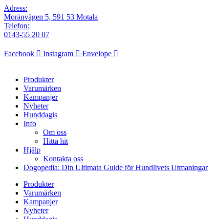
Adress:
Moränvägen 5, 591 53 Motala
Telefon:
0143-55 20 07
Facebook
Instagram
Envelope
Produkter
Varumärken
Kampanjer
Nyheter
Hunddagis
Info
Om oss
Hitta hit
Hjälp
Kontakta oss
Dogopedia: Din Ultimata Guide för Hundlivets Utmaningar
Produkter
Varumärken
Kampanjer
Nyheter