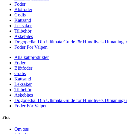
Foder
Blötfoder
Godis
Kattsand
Leksaker
Tillbehör
Askebites
Dogopedia: Din Ultimata Guide för Hundlivets Utmaningar
Foder För Valpen
Alla kattprodukter
Foder
Blötfoder
Godis
Kattsand
Leksaker
Tillbehör
Askebites
Dogopedia: Din Ultimata Guide för Hundlivets Utmaningar
Foder För Valpen
Fisk
Om oss