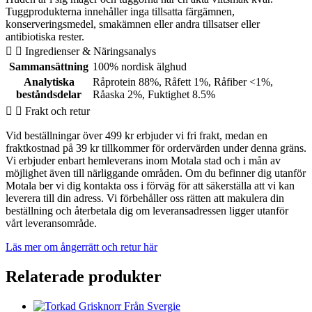
14cm
Tuggprodukterna innehåller inga tillsatta färgämnen,
mängd
konserveringsmedel, smakämnen eller andra tillsatser eller
antibiotiska rester.
Ingredienser & Näringsanalys
Sammansättning
100% nordisk älghud
Analytiska
Råprotein 88%, Råfett 1%, Råfiber <1%,
beståndsdelar
Råaska 2%, Fuktighet 8.5%
Frakt och retur
Vid beställningar över 499 kr erbjuder vi fri frakt, medan en
fraktkostnad på 39 kr tillkommer för ordervärden under denna gräns.
Vi erbjuder enbart hemleverans inom Motala stad och i mån av
möjlighet även till närliggande områden. Om du befinner dig utanför
Motala ber vi dig kontakta oss i förväg för att säkerställa att vi kan
leverera till din adress. Vi förbehåller oss rätten att makulera din
beställning och återbetala dig om leveransadressen ligger utanför
vårt leveransområde.
Läs mer om ångerrätt och retur här
Relaterade produkter