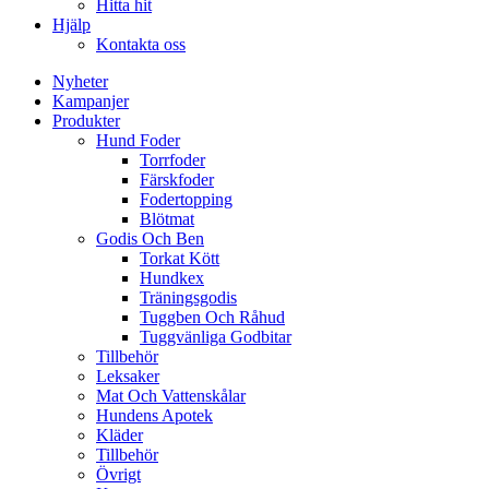
Hitta hit
Hjälp
Kontakta oss
Nyheter
Kampanjer
Produkter
Hund Foder
Torrfoder
Färskfoder
Fodertopping
Blötmat
Godis Och Ben
Torkat Kött
Hundkex
Träningsgodis
Tuggben Och Råhud
Tuggvänliga Godbitar
Tillbehör
Leksaker
Mat Och Vattenskålar
Hundens Apotek
Kläder
Tillbehör
Övrigt