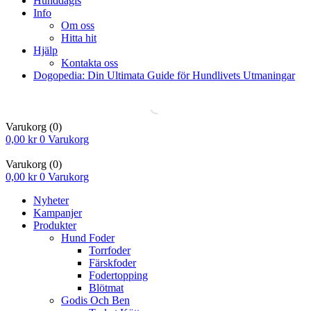
Hunddagis
Info
Om oss
Hitta hit
Hjälp
Kontakta oss
Dogopedia: Din Ultimata Guide för Hundlivets Utmaningar
Varukorg
(0)
0,00
kr
0
Varukorg
Varukorg
(0)
0,00
kr
0
Varukorg
Nyheter
Kampanjer
Produkter
Hund Foder
Torrfoder
Färskfoder
Fodertopping
Blötmat
Godis Och Ben