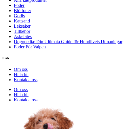
Alla kattprodukter
Foder
Blötfoder
Godis
Kattsand
Leksaker
Tillbehör
Askebites
Dogopedia: Din Ultimata Guide för Hundlivets Utmaningar
Foder För Valpen
Fisk
Om oss
Hitta hit
Kontakta oss
Om oss
Hitta hit
Kontakta oss