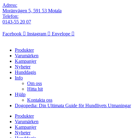
Adress:
Moränvägen 5, 591 53 Motala
Telefon:
0143-55 20 07
Facebook
Instagram
Envelope
Produkter
Varumärken
Kampanjer
Nyheter
Hunddagis
Info
Om oss
Hitta hit
Hjälp
Kontakta oss
Dogopedia: Din Ultimata Guide för Hundlivets Utmaningar
Produkter
Varumärken
Kampanjer
Nyheter