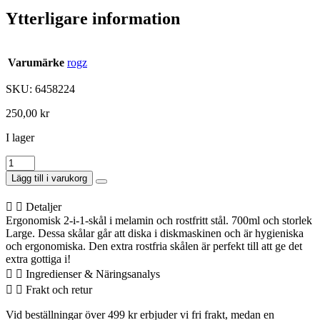
Ytterligare information
Varumärke
rogz
SKU: 6458224
250,00
kr
I lager
Rogz
Skål
Lägg till i varukorg
Luna
L
Detaljer
Orange
Ergonomisk 2-i-1-skål i melamin och rostfritt stål. 700ml och storlek
700
Large. Dessa skålar går att diska i diskmaskinen och är hygieniska
ml
och ergonomiska. Den extra rostfria skålen är perfekt till att ge det
mängd
extra gottiga i!
Ingredienser & Näringsanalys
Frakt och retur
Vid beställningar över 499 kr erbjuder vi fri frakt, medan en