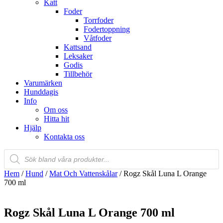
Katt
Foder
Torrfoder
Fodertoppning
Våtfoder
Kattsand
Leksaker
Godis
Tillbehör
Varumärken
Hunddagis
Info
Om oss
Hitta hit
Hjälp
Kontakta oss
Products
search
Hem
/
Hund
/
Mat Och Vattenskålar
/ Rogz Skål Luna L Orange
700 ml
Rogz Skål Luna L Orange 700 ml