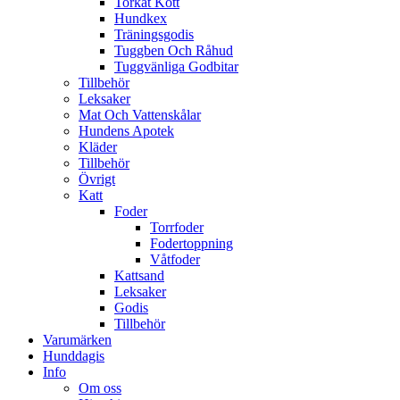
Torkat Kött
Hundkex
Träningsgodis
Tuggben Och Råhud
Tuggvänliga Godbitar
Tillbehör
Leksaker
Mat Och Vattenskålar
Hundens Apotek
Kläder
Tillbehör
Övrigt
Katt
Foder
Torrfoder
Fodertoppning
Våtfoder
Kattsand
Leksaker
Godis
Tillbehör
Varumärken
Hunddagis
Info
Om oss