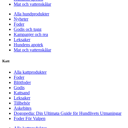
Mat och vattenskålar
Alla hundprodukter
Nyheter
Foder
Godis och tugg
Kampanjer och rea
Leksaker
Hundens apotek
Mat och vattenskålar
Katt
Alla kattprodukter
Foder
Blötfoder
Godis
Kattsand
Leksaker
Tillbehör
Askebites
Dogopedia: Din Ultimata Guide för Hundlivets Utmaningar
Foder För Valpen