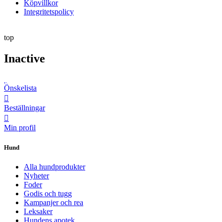
Köpvillkor
Integritetspolicy
top
Inactive
Önskelista
Beställningar
Min profil
Hund
Alla hundprodukter
Nyheter
Foder
Godis och tugg
Kampanjer och rea
Leksaker
Hundens apotek