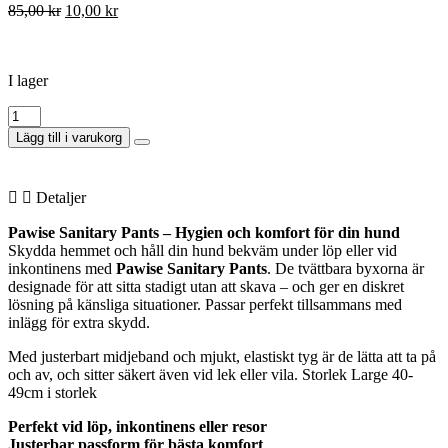
85,00
kr
10,00
kr
I lager
Lägg till i varukorg
Detaljer
Pawise Sanitary Pants – Hygien och komfort för din hund
Skydda hemmet och håll din hund bekväm under löp eller vid
inkontinens med
Pawise Sanitary Pants
. De tvättbara byxorna är
designade för att sitta stadigt utan att skava – och ger en diskret
lösning på känsliga situationer. Passar perfekt tillsammans med
inlägg för extra skydd.
Med justerbart midjeband och mjukt, elastiskt tyg är de lätta att ta på
och av, och sitter säkert även vid lek eller vila. Storlek Large 40-
49cm i storlek
Perfekt vid löp, inkontinens eller resor
Justerbar passform för bästa komfort