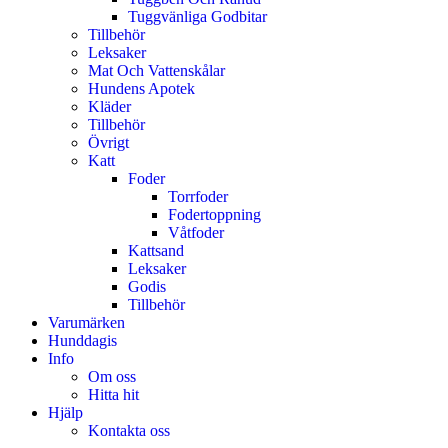
Tuggvänliga Godbitar
Tillbehör
Leksaker
Mat Och Vattenskålar
Hundens Apotek
Kläder
Tillbehör
Övrigt
Katt
Foder
Torrfoder
Fodertoppning
Våtfoder
Kattsand
Leksaker
Godis
Tillbehör
Varumärken
Hunddagis
Info
Om oss
Hitta hit
Hjälp
Kontakta oss