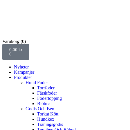
Varukorg
(0)
0,00
kr
0
Nyheter
Kampanjer
Produkter
Hund Foder
Torrfoder
Färskfoder
Fodertopping
Blötmat
Godis Och Ben
Torkat Kött
Hundkex
Träningsgodis
Tuggben Och Råhud