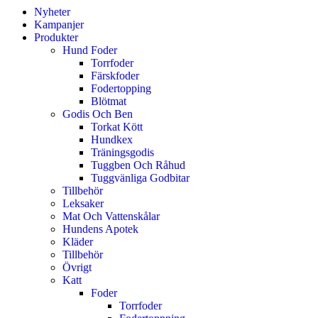
Nyheter
Kampanjer
Produkter
Hund Foder
Torrfoder
Färskfoder
Fodertopping
Blötmat
Godis Och Ben
Torkat Kött
Hundkex
Träningsgodis
Tuggben Och Råhud
Tuggvänliga Godbitar
Tillbehör
Leksaker
Mat Och Vattenskålar
Hundens Apotek
Kläder
Tillbehör
Övrigt
Katt
Foder
Torrfoder