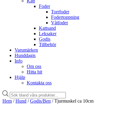
Katt
Foder
Torrfoder
Fodertoppning
Våtfoder
Kattsand
Leksaker
Godis
Tillbehör
Varumärken
Hunddagis
Info
Om oss
Hitta hit
Hjälp
Kontakta oss
Products
search
Hem
/
Hund
/
Godis/Ben
/ Tjurmuskel ca 10cm