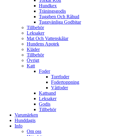
Torkat Kött
Hundkex
Träningsgodis
Tuggben Och Råhud
Tuggvänliga Godbitar
Tillbehör
Leksaker
Mat Och Vattenskålar
Hundens Apotek
Kläder
Tillbehör
Övrigt
Katt
Foder
Torrfoder
Fodertoppning
Våtfoder
Kattsand
Leksaker
Godis
Tillbehör
Varumärken
Hunddagis
Info
Om oss