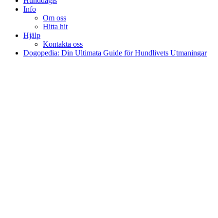
Hunddagis
Info
Om oss
Hitta hit
Hjälp
Kontakta oss
Dogopedia: Din Ultimata Guide för Hundlivets Utmaningar