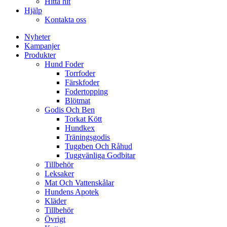
Hitta hit
Hjälp
Kontakta oss
Nyheter
Kampanjer
Produkter
Hund Foder
Torrfoder
Färskfoder
Fodertopping
Blötmat
Godis Och Ben
Torkat Kött
Hundkex
Träningsgodis
Tuggben Och Råhud
Tuggvänliga Godbitar
Tillbehör
Leksaker
Mat Och Vattenskålar
Hundens Apotek
Kläder
Tillbehör
Övrigt