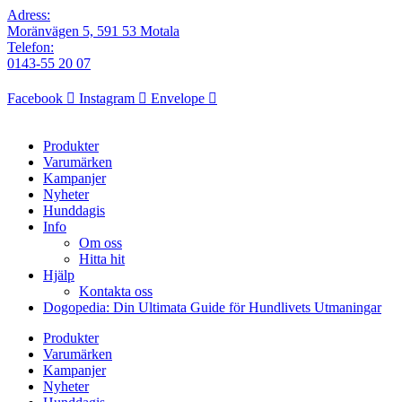
Adress:
Moränvägen 5, 591 53 Motala
Telefon:
0143-55 20 07
Facebook
Instagram
Envelope
Produkter
Varumärken
Kampanjer
Nyheter
Hunddagis
Info
Om oss
Hitta hit
Hjälp
Kontakta oss
Dogopedia: Din Ultimata Guide för Hundlivets Utmaningar
Produkter
Varumärken
Kampanjer
Nyheter