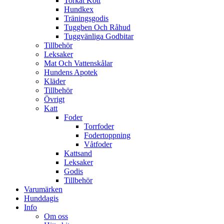
Torkat Kött
Hundkex
Träningsgodis
Tuggben Och Råhud
Tuggvänliga Godbitar
Tillbehör
Leksaker
Mat Och Vattenskålar
Hundens Apotek
Kläder
Tillbehör
Övrigt
Katt
Foder
Torrfoder
Fodertoppning
Våtfoder
Kattsand
Leksaker
Godis
Tillbehör
Varumärken
Hunddagis
Info
Om oss