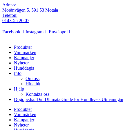
Adress:
Moränvägen 5, 591 53 Motala
Telefon:
0143-55 20 07
Facebook
Instagram
Envelope
Produkter
Varumärken
Kampanjer
Nyheter
Hunddagis
Info
Om oss
Hitta hit
Hjälp
Kontakta oss
Dogopedia: Din Ultimata Guide för Hundlivets Utmaningar
Produkter
Varumärken
Kampanjer
Nyheter