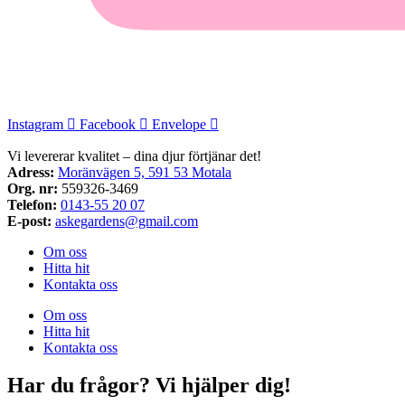
Instagram
Facebook
Envelope
Vi levererar kvalitet – dina djur förtjänar det!
Adress:
Moränvägen 5, 591 53 Motala
Org. nr:
559326-3469
Telefon:
0143-55 20 07
E-post:
askegardens@gmail.com
Om oss
Hitta hit
Kontakta oss
Om oss
Hitta hit
Kontakta oss
Har du frågor? Vi hjälper dig!