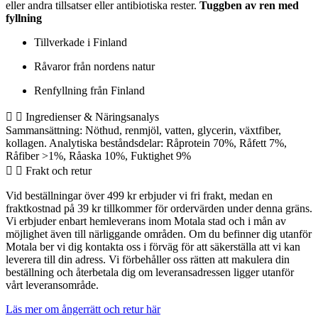
eller andra tillsatser eller antibiotiska rester.
Tuggben av ren med
fyllning
Tillverkade i Finland
Råvaror från nordens natur
Renfyllning från Finland
Ingredienser & Näringsanalys
Sammansättning: Nöthud, renmjöl, vatten, glycerin, växtfiber,
kollagen. Analytiska beståndsdelar: Råprotein 70%, Råfett 7%,
Råfiber >1%, Råaska 10%, Fuktighet 9%
Frakt och retur
Vid beställningar över 499 kr erbjuder vi fri frakt, medan en
fraktkostnad på 39 kr tillkommer för ordervärden under denna gräns.
Vi erbjuder enbart hemleverans inom Motala stad och i mån av
möjlighet även till närliggande områden. Om du befinner dig utanför
Motala ber vi dig kontakta oss i förväg för att säkerställa att vi kan
leverera till din adress. Vi förbehåller oss rätten att makulera din
beställning och återbetala dig om leveransadressen ligger utanför
vårt leveransområde.
Läs mer om ångerrätt och retur här