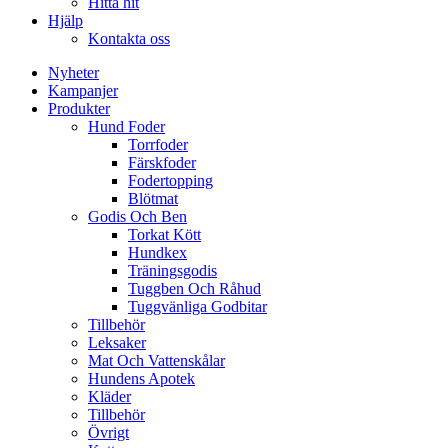
Hitta hit
Hjälp
Kontakta oss
Nyheter
Kampanjer
Produkter
Hund Foder
Torrfoder
Färskfoder
Fodertopping
Blötmat
Godis Och Ben
Torkat Kött
Hundkex
Träningsgodis
Tuggben Och Råhud
Tuggvänliga Godbitar
Tillbehör
Leksaker
Mat Och Vattenskålar
Hundens Apotek
Kläder
Tillbehör
Övrigt