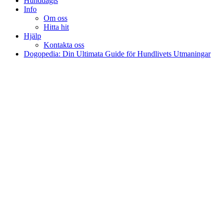
Hunddagis
Info
Om oss
Hitta hit
Hjälp
Kontakta oss
Dogopedia: Din Ultimata Guide för Hundlivets Utmaningar