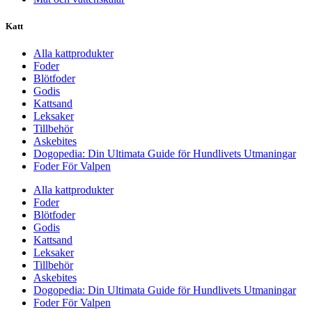
Katt
Alla kattprodukter
Foder
Blötfoder
Godis
Kattsand
Leksaker
Tillbehör
Askebites
Dogopedia: Din Ultimata Guide för Hundlivets Utmaningar
Foder För Valpen
Alla kattprodukter
Foder
Blötfoder
Godis
Kattsand
Leksaker
Tillbehör
Askebites
Dogopedia: Din Ultimata Guide för Hundlivets Utmaningar
Foder För Valpen