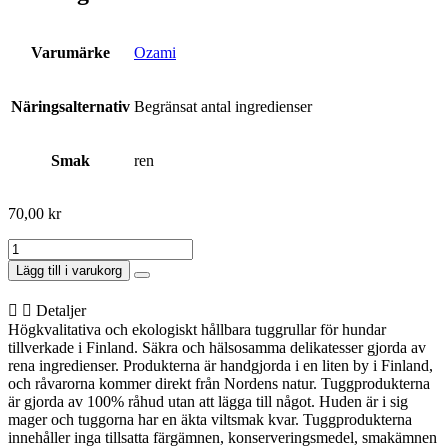
Varumärke
Ozami
Näringsalternativ
Begränsat antal ingredienser
Smak
ren
70,00
kr
Tuggben
Fyllt
Lägg till i varukorg
Ren
L
Detaljer
20cm
Högkvalitativa och ekologiskt hållbara tuggrullar för hundar
mängd
tillverkade i Finland. Säkra och hälsosamma delikatesser gjorda av
rena ingredienser. Produkterna är handgjorda i en liten by i Finland,
och råvarorna kommer direkt från Nordens natur. Tuggprodukterna
är gjorda av 100% råhud utan att lägga till något. Huden är i sig
mager och tuggorna har en äkta viltsmak kvar. Tuggprodukterna
innehåller inga tillsatta färgämnen, konserveringsmedel, smakämnen