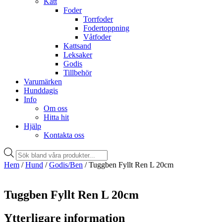
Katt
Foder
Torrfoder
Fodertoppning
Våtfoder
Kattsand
Leksaker
Godis
Tillbehör
Varumärken
Hunddagis
Info
Om oss
Hitta hit
Hjälp
Kontakta oss
Products
search
Hem
/
Hund
/
Godis/Ben
/ Tuggben Fyllt Ren L 20cm
Tuggben Fyllt Ren L 20cm
Ytterligare information