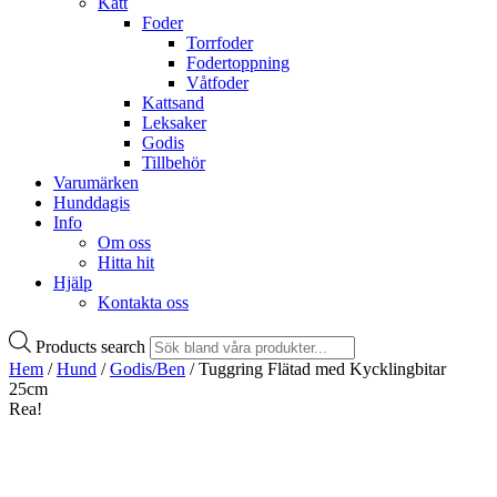
Katt
Foder
Torrfoder
Fodertoppning
Våtfoder
Kattsand
Leksaker
Godis
Tillbehör
Varumärken
Hunddagis
Info
Om oss
Hitta hit
Hjälp
Kontakta oss
Products search
Hem
/
Hund
/
Godis/Ben
/ Tuggring Flätad med Kycklingbitar
25cm
Rea!