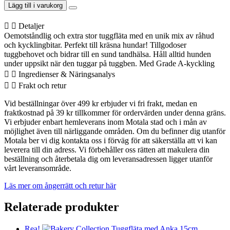
Lägg till i varukorg
Detaljer
Oemotståndlig och extra stor tuggfläta med en unik mix av råhud
och kycklingbitar. Perfekt till kräsna hundar! Tillgodoser
tuggbehovet och bidrar till en sund tandhälsa. Håll alltid hunden
under uppsikt när den tuggar på tuggben. Med Grade A-kyckling
Ingredienser & Näringsanalys
Frakt och retur
Vid beställningar över 499 kr erbjuder vi fri frakt, medan en
fraktkostnad på 39 kr tillkommer för ordervärden under denna gräns.
Vi erbjuder enbart hemleverans inom Motala stad och i mån av
möjlighet även till närliggande områden. Om du befinner dig utanför
Motala ber vi dig kontakta oss i förväg för att säkerställa att vi kan
leverera till din adress. Vi förbehåller oss rätten att makulera din
beställning och återbetala dig om leveransadressen ligger utanför
vårt leveransområde.
Läs mer om ångerrätt och retur här
Relaterade produkter
Rea!