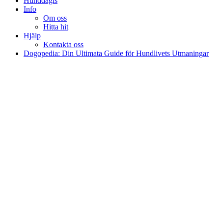
Hunddagis
Info
Om oss
Hitta hit
Hjälp
Kontakta oss
Dogopedia: Din Ultimata Guide för Hundlivets Utmaningar