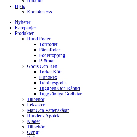
Hitta hit
Hjälp
Kontakta oss
Nyheter
Kampanjer
Produkter
Hund Foder
Torrfoder
Färskfoder
Fodertopping
Blötmat
Godis Och Ben
Torkat Kött
Hundkex
Träningsgodis
Tuggben Och Råhud
Tuggvänliga Godbitar
Tillbehör
Leksaker
Mat Och Vattenskålar
Hundens Apotek
Kläder
Tillbehör
Övrigt