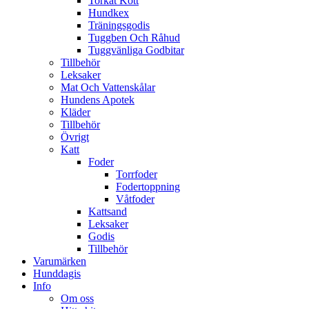
Torkat Kött
Hundkex
Träningsgodis
Tuggben Och Råhud
Tuggvänliga Godbitar
Tillbehör
Leksaker
Mat Och Vattenskålar
Hundens Apotek
Kläder
Tillbehör
Övrigt
Katt
Foder
Torrfoder
Fodertoppning
Våtfoder
Kattsand
Leksaker
Godis
Tillbehör
Varumärken
Hunddagis
Info
Om oss