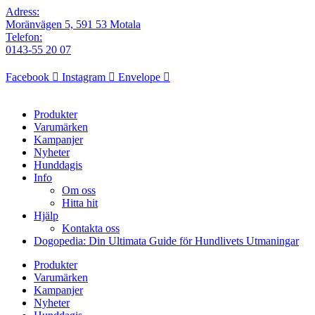
Adress:
Moränvägen 5, 591 53 Motala
Telefon:
0143-55 20 07
Facebook
Instagram
Envelope
Produkter
Varumärken
Kampanjer
Nyheter
Hunddagis
Info
Om oss
Hitta hit
Hjälp
Kontakta oss
Dogopedia: Din Ultimata Guide för Hundlivets Utmaningar
Produkter
Varumärken
Kampanjer
Nyheter