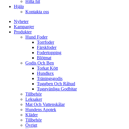
Hitta hit
Hjälp
Kontakta oss
Nyheter
Kampanjer
Produkter
Hund Foder
Torrfoder
Färskfoder
Fodertopping
Blötmat
Godis Och Ben
Torkat Kött
Hundkex
Träningsgodis
Tuggben Och Råhud
Tuggvänliga Godbitar
Tillbehör
Leksaker
Mat Och Vattenskålar
Hundens Apotek
Kläder
Tillbehör
Övrigt