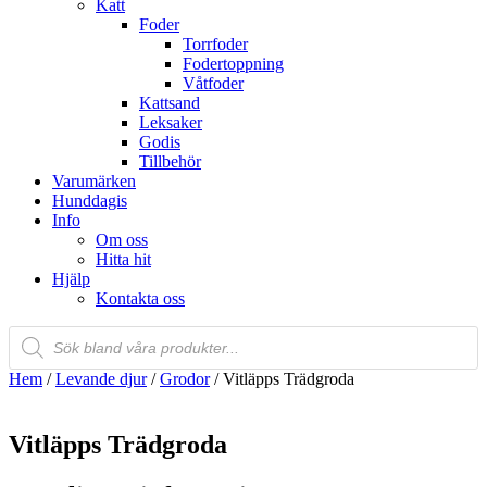
Katt
Foder
Torrfoder
Fodertoppning
Våtfoder
Kattsand
Leksaker
Godis
Tillbehör
Varumärken
Hunddagis
Info
Om oss
Hitta hit
Hjälp
Kontakta oss
Products
search
Hem
/
Levande djur
/
Grodor
/ Vitläpps Trädgroda
Vitläpps Trädgroda