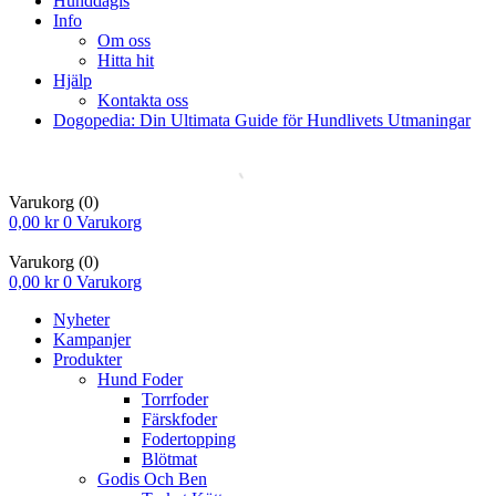
Hunddagis
Info
Om oss
Hitta hit
Hjälp
Kontakta oss
Dogopedia: Din Ultimata Guide för Hundlivets Utmaningar
Varukorg
(0)
0,00
kr
0
Varukorg
Varukorg
(0)
0,00
kr
0
Varukorg
Nyheter
Kampanjer
Produkter
Hund Foder
Torrfoder
Färskfoder
Fodertopping
Blötmat
Godis Och Ben