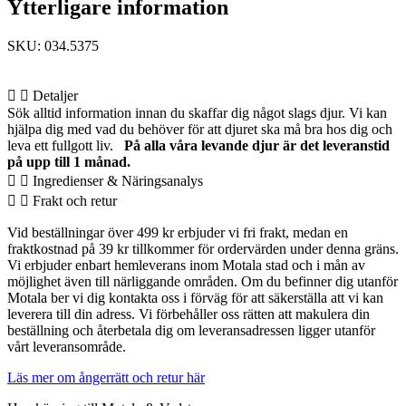
Ytterligare information
SKU: 034.5375
Detaljer
Sök alltid information innan du skaffar dig något slags djur. Vi kan
hjälpa dig med vad du behöver för att djuret ska må bra hos dig och
leva ett fullgott liv.
På alla våra levande djur är det leveranstid
på upp till 1 månad.
Ingredienser & Näringsanalys
Frakt och retur
Vid beställningar över 499 kr erbjuder vi fri frakt, medan en
fraktkostnad på 39 kr tillkommer för ordervärden under denna gräns.
Vi erbjuder enbart hemleverans inom Motala stad och i mån av
möjlighet även till närliggande områden. Om du befinner dig utanför
Motala ber vi dig kontakta oss i förväg för att säkerställa att vi kan
leverera till din adress. Vi förbehåller oss rätten att makulera din
beställning och återbetala dig om leveransadressen ligger utanför
vårt leveransområde.
Läs mer om ångerrätt och retur här