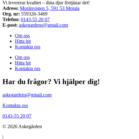
Vi levererar kvalitet – dina djur förtjänar det!
Adress:
Moränvägen 5, 591 53 Motala
Org. nr:
559326-3469
Telefon:
0143-55 20 07
E-post:
askegardens@gmail.com
Om oss
Hitta hit
Kontakta oss
Om oss
Hitta hit
Kontakta oss
Har du frågor? Vi hjälper dig!
askegardens@gmail.com
Kontakta oss
0143-55 20 07
© 2026 Askegården
|