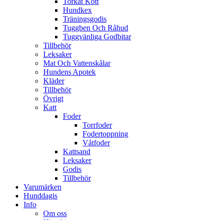
Torkat Kött
Hundkex
Träningsgodis
Tuggben Och Råhud
Tuggvänliga Godbitar
Tillbehör
Leksaker
Mat Och Vattenskålar
Hundens Apotek
Kläder
Tillbehör
Övrigt
Katt
Foder
Torrfoder
Fodertoppning
Våtfoder
Kattsand
Leksaker
Godis
Tillbehör
Varumärken
Hunddagis
Info
Om oss