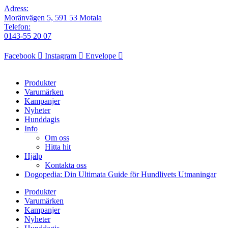
Adress:
Moränvägen 5, 591 53 Motala
Telefon:
0143-55 20 07
Facebook
Instagram
Envelope
Produkter
Varumärken
Kampanjer
Nyheter
Hunddagis
Info
Om oss
Hitta hit
Hjälp
Kontakta oss
Dogopedia: Din Ultimata Guide för Hundlivets Utmaningar
Produkter
Varumärken
Kampanjer
Nyheter