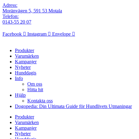
Adress:
Moränvägen 5, 591 53 Motala
Telefon:
0143-55 20 07
Facebook
Instagram
Envelope
Produkter
Varumärken
Kampanjer
Nyheter
Hunddagis
Info
Om oss
Hitta hit
Hjälp
Kontakta oss
Dogopedia: Din Ultimata Guide för Hundlivets Utmaningar
Produkter
Varumärken
Kampanjer
Nyheter