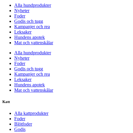
Alla hundprodukter
Nyheter
Foder
Godis och tugg
Kampanjer och rea
Leksaker
Hundens apotek
Mat och vattenskålar
Alla hundprodukter
Nyheter
Foder
Godis och tugg
Kampanjer och rea
Leksaker
Hundens apotek
Mat och vattenskålar
Katt
Alla kattprodukter
Foder
Blötfoder
Godis