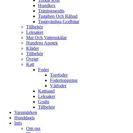
Torkat Kött
Hundkex
Träningsgodis
Tuggben Och Råhud
Tuggvänliga Godbitar
Tillbehör
Leksaker
Mat Och Vattenskålar
Hundens Apotek
Kläder
Tillbehör
Övrigt
Katt
Foder
Torrfoder
Fodertoppning
Våtfoder
Kattsand
Leksaker
Godis
Tillbehör
Varumärken
Hunddagis
Info
Om oss