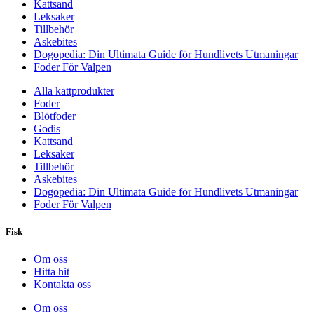
Kattsand
Leksaker
Tillbehör
Askebites
Dogopedia: Din Ultimata Guide för Hundlivets Utmaningar
Foder För Valpen
Alla kattprodukter
Foder
Blötfoder
Godis
Kattsand
Leksaker
Tillbehör
Askebites
Dogopedia: Din Ultimata Guide för Hundlivets Utmaningar
Foder För Valpen
Fisk
Om oss
Hitta hit
Kontakta oss
Om oss