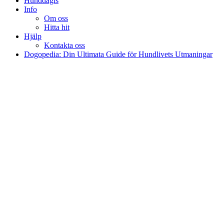
Hunddagis
Info
Om oss
Hitta hit
Hjälp
Kontakta oss
Dogopedia: Din Ultimata Guide för Hundlivets Utmaningar