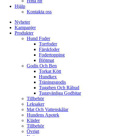
Hitta hit
Hjälp
Kontakta oss
Nyheter
Kampanjer
Produkter
Hund Foder
Torrfoder
Färskfoder
Fodertopping
Blötmat
Godis Och Ben
Torkat Kött
Hundkex
Träningsgodis
Tuggben Och Råhud
Tuggvänliga Godbitar
Tillbehör
Leksaker
Mat Och Vattenskålar
Hundens Apotek
Kläder
Tillbehör
Övrigt