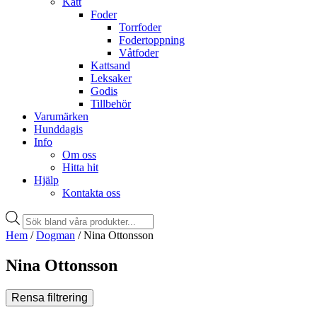
Katt
Foder
Torrfoder
Fodertoppning
Våtfoder
Kattsand
Leksaker
Godis
Tillbehör
Varumärken
Hunddagis
Info
Om oss
Hitta hit
Hjälp
Kontakta oss
Products
search
Hem
/
Dogman
/ Nina Ottonsson
Nina Ottonsson
Rensa filtrering