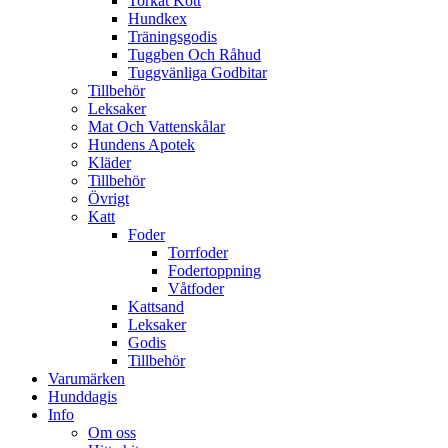
Torkat Kött
Hundkex
Träningsgodis
Tuggben Och Råhud
Tuggvänliga Godbitar
Tillbehör
Leksaker
Mat Och Vattenskålar
Hundens Apotek
Kläder
Tillbehör
Övrigt
Katt
Foder
Torrfoder
Fodertoppning
Våtfoder
Kattsand
Leksaker
Godis
Tillbehör
Varumärken
Hunddagis
Info
Om oss