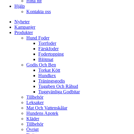
Hitta hit
Hjälp
Kontakta oss
Nyheter
Kampanjer
Produkter
Hund Foder
Torrfoder
Färskfoder
Fodertopping
Blötmat
Godis Och Ben
Torkat Kött
Hundkex
Träningsgodis
Tuggben Och Råhud
Tuggvänliga Godbitar
Tillbehör
Leksaker
Mat Och Vattenskålar
Hundens Apotek
Kläder
Tillbehör
Övrigt