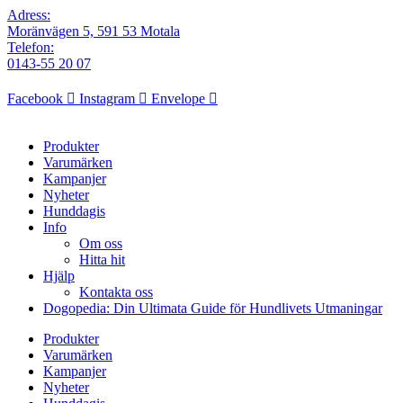
Adress:
Moränvägen 5, 591 53 Motala
Telefon:
0143-55 20 07
Facebook
Instagram
Envelope
Produkter
Varumärken
Kampanjer
Nyheter
Hunddagis
Info
Om oss
Hitta hit
Hjälp
Kontakta oss
Dogopedia: Din Ultimata Guide för Hundlivets Utmaningar
Produkter
Varumärken
Kampanjer
Nyheter