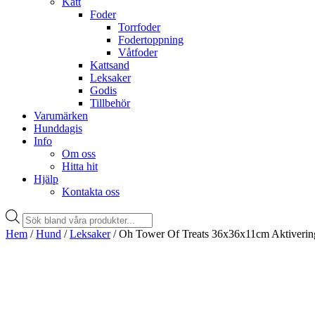
Katt
Foder
Torrfoder
Fodertoppning
Våtfoder
Kattsand
Leksaker
Godis
Tillbehör
Varumärken
Hunddagis
Info
Om oss
Hitta hit
Hjälp
Kontakta oss
Products
search
Hem
/
Hund
/
Leksaker
/ Oh Tower Of Treats 36x36x11cm Aktiverin