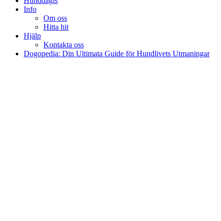
Hunddagis
Info
Om oss
Hitta hit
Hjälp
Kontakta oss
Dogopedia: Din Ultimata Guide för Hundlivets Utmaningar