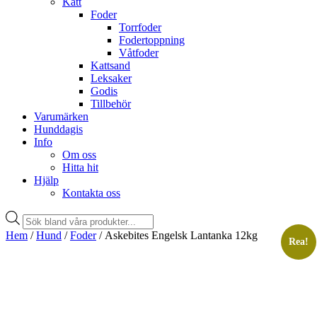
Katt
Foder
Torrfoder
Fodertoppning
Våtfoder
Kattsand
Leksaker
Godis
Tillbehör
Varumärken
Hunddagis
Info
Om oss
Hitta hit
Hjälp
Kontakta oss
Products
search
Hem
/
Hund
/
Foder
/ Askebites Engelsk Lantanka 12kg
Rea!