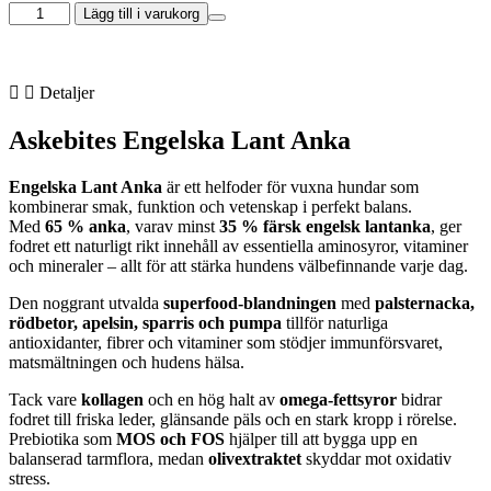
Askebites
Lägg till i varukorg
Engelsk
Lantanka
12kg
mängd
Detaljer
Askebites Engelska Lant Anka
Engelska Lant Anka
är ett helfoder för vuxna hundar som
kombinerar smak, funktion och vetenskap i perfekt balans.
Med
65 % anka
, varav minst
35 % färsk engelsk lantanka
, ger
fodret ett naturligt rikt innehåll av essentiella aminosyror, vitaminer
och mineraler – allt för att stärka hundens välbefinnande varje dag.
Den noggrant utvalda
superfood-blandningen
med
palsternacka,
rödbetor, apelsin, sparris och pumpa
tillför naturliga
antioxidanter, fibrer och vitaminer som stödjer immunförsvaret,
matsmältningen och hudens hälsa.
Tack vare
kollagen
och en hög halt av
omega-fettsyror
bidrar
fodret till friska leder, glänsande päls och en stark kropp i rörelse.
Prebiotika som
MOS och FOS
hjälper till att bygga upp en
balanserad tarmflora, medan
olivextraktet
skyddar mot oxidativ
stress.