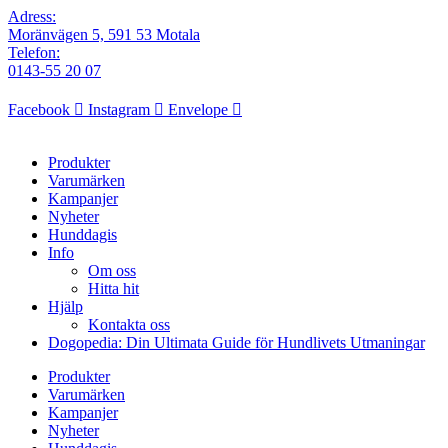
Adress:
Moränvägen 5, 591 53 Motala
Telefon:
0143-55 20 07
Facebook
Instagram
Envelope
Produkter
Varumärken
Kampanjer
Nyheter
Hunddagis
Info
Om oss
Hitta hit
Hjälp
Kontakta oss
Dogopedia: Din Ultimata Guide för Hundlivets Utmaningar
Produkter
Varumärken
Kampanjer
Nyheter