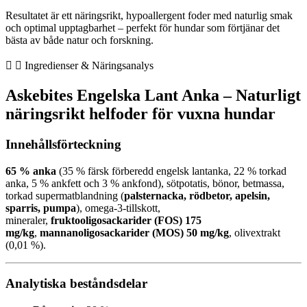
Resultatet är ett näringsrikt, hypoallergent foder med naturlig smak
och optimal upptagbarhet – perfekt för hundar som förtjänar det
bästa av både natur och forskning.
Ingredienser & Näringsanalys
Askebites Engelska Lant Anka – Naturligt
näringsrikt helfoder för vuxna hundar
Innehållsförteckning
65 % anka
(35 % färsk förberedd engelsk lantanka, 22 % torkad
anka, 5 % ankfett och 3 % ankfond), sötpotatis, bönor, betmassa,
torkad supermatblandning (
palsternacka, rödbetor, apelsin,
sparris, pumpa
), omega-3-tillskott,
mineraler,
fruktooligosackarider (FOS) 175
mg/kg
,
mannanoligosackarider (MOS) 50 mg/kg
, olivextrakt
(0,01 %).
Analytiska beståndsdelar