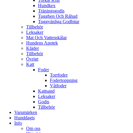
Torkat Kött
Hundkex
Träningsgodis
Tuggben Och Råhud
Tuggvänliga Godbitar
Tillbehör
Leksaker
Mat Och Vattenskålar
Hundens Apotek
Kläder
Tillbehör
Övrigt
Katt
Foder
Torrfoder
Fodertoppning
Våtfoder
Kattsand
Leksaker
Godis
Tillbehör
Varumärken
Hunddagis
Info
Om oss