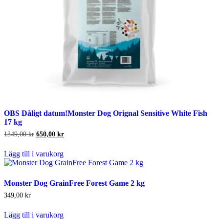
OBS Dåligt datum!Monster Dog Orignal Sensitive White Fish
17 kg
Det
Det
1349,00
kr
650,00
kr
ursprungliga
nuvarande
priset
priset
Lägg till i varukorg
var:
är:
1349,00 kr.
650,00 kr.
Monster Dog GrainFree Forest Game 2 kg
349,00
kr
Lägg till i varukorg