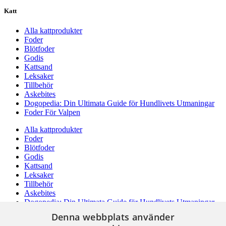
Katt
Alla kattprodukter
Foder
Blötfoder
Godis
Kattsand
Leksaker
Tillbehör
Askebites
Dogopedia: Din Ultimata Guide för Hundlivets Utmaningar
Foder För Valpen
Alla kattprodukter
Foder
Blötfoder
Godis
Kattsand
Leksaker
Tillbehör
Askebites
Dogopedia: Din Ultimata Guide för Hundlivets Utmaningar
Foder För Valpen
Denna webbplats använder