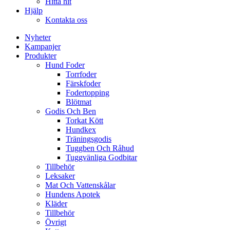
Hitta hit
Hjälp
Kontakta oss
Nyheter
Kampanjer
Produkter
Hund Foder
Torrfoder
Färskfoder
Fodertopping
Blötmat
Godis Och Ben
Torkat Kött
Hundkex
Träningsgodis
Tuggben Och Råhud
Tuggvänliga Godbitar
Tillbehör
Leksaker
Mat Och Vattenskålar
Hundens Apotek
Kläder
Tillbehör
Övrigt