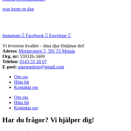
svar inom en dag
Instagram
Facebook
Envelope
Vi levererar kvalitet – dina djur förtjänar det!
Adress:
Moränvägen 5, 591 53 Motala
Org. nr:
559326-3469
Telefon:
0143-55 20 07
E-post:
askegardens@gmail.com
Om oss
Hitta hit
Kontakta oss
Om oss
Hitta hit
Kontakta oss
Har du frågor? Vi hjälper dig!