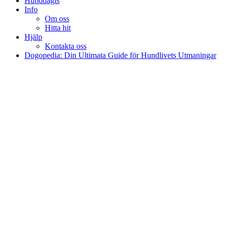
Hunddagis
Info
Om oss
Hitta hit
Hjälp
Kontakta oss
Dogopedia: Din Ultimata Guide för Hundlivets Utmaningar