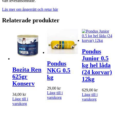
vårt leveransområde.
Läs mer om ångerrätt och retur här
Relaterade produkter
Pondus
Junior 0.5
Pondus
kg hel låda
Bozita Ren
NKG 0.5
(24 korvar)
625gr
kg
12kg
Konserv
29,00
kr
629,00
kr
Lägg till i
34,00
kr
Lägg till i
varukorg
Lägg till i
varukorg
varukorg