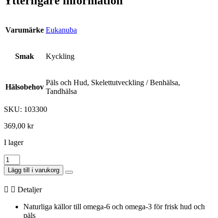
Ytterligare information
Varumärke
Eukanuba
Smak
Kyckling
Päls och Hud, Skelettutveckling / Benhälsa,
Hälsobehov
Tandhälsa
SKU: 103300
369,00
kr
I lager
Eukanuba
Dog
Lägg till i varukorg
Adult
Medium
Detaljer
3
kg
Naturliga källor till omega-6 och omega-3 för frisk hud och
mängd
päls