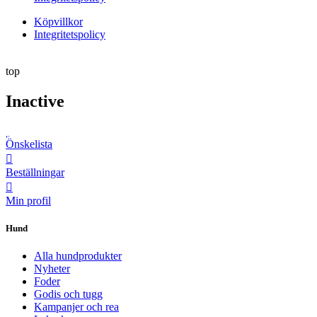
Köpvillkor
Integritetspolicy
top
Inactive
Önskelista
Beställningar
Min profil
Hund
Alla hundprodukter
Nyheter
Foder
Godis och tugg
Kampanjer och rea