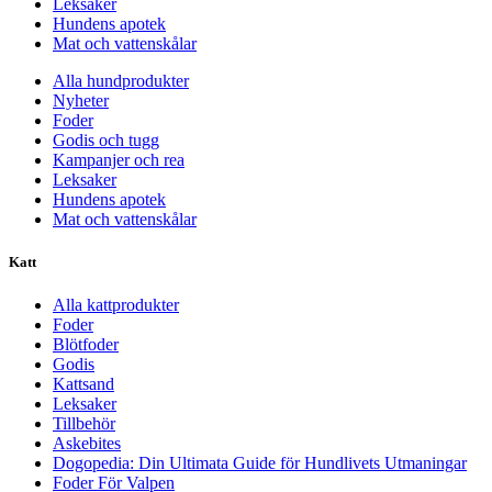
Leksaker
Hundens apotek
Mat och vattenskålar
Alla hundprodukter
Nyheter
Foder
Godis och tugg
Kampanjer och rea
Leksaker
Hundens apotek
Mat och vattenskålar
Katt
Alla kattprodukter
Foder
Blötfoder
Godis
Kattsand
Leksaker
Tillbehör
Askebites
Dogopedia: Din Ultimata Guide för Hundlivets Utmaningar
Foder För Valpen