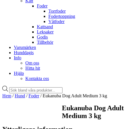
Katt
Foder
Torrfoder
Fodertoppning
Våtfoder
Kattsand
Leksaker
Godis
Tillbehör
Varumärken
Hunddagis
Info
Om oss
Hitta hit
Hjälp
Kontakta oss
Products
search
Hem
/
Hund
/
Foder
/ Eukanuba Dog Adult Medium 3 kg
Eukanuba Dog Adult
Medium 3 kg