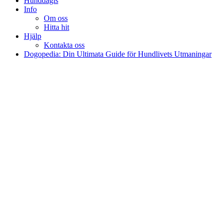
Hunddagis
Info
Om oss
Hitta hit
Hjälp
Kontakta oss
Dogopedia: Din Ultimata Guide för Hundlivets Utmaningar