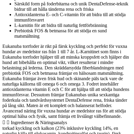
Särskild form på foderbitarna och unik DentaDefense-teknik
bidrar till att hålla tänderna rena och friska
Antioxidanterna E- och C-vitamin för att bidra till att stödja
immunförsvaret
L-karnitin för att bidra till naturlig fettförbränning
Prebiotisk FOS & betmassa för att stödja en sund
matsmältning
Eukanuba torrfoder är rikt på färsk kyckling och perfekt för vuxna
hundar av medelstor ras från 1 till 7 år. L-Karnitinet som finns i
Eukanuba torrfoder hjälper till att minska kroppsfett och hjälper din
hund att bibehålla en optimal vikt, vilket resulterar i mindre
belastning på lederna. Den skräddarsydda fiberblandningen med
prebiotisk FOS och betmassa främjar en hälsosam matsmältning.
Eukanuba främjar även frisk hud och skinande päls tack vare de
naturliga källorna till omega 6 och omega 3. Fodret innehåller
antioxidanterna vitamin E och C för att hjälpa till att stödja hundens
immunförsvar. Dessutom främjar Eukanubas unika sexkantiga
foderkula och tandvårdssystemet DentaDefense rena, friska tänder
på lång sikt. Maten är ett komplett och balanserat helfoder.
Avancerad näring för vuxna hundar av medelstor ras för att stödja
optimal hälsa och fysik, samt främja ett livslångt välbefinnande.
Ingredienser & Näringsanalys
torkad kyckling och kalkon (23% inklusive kyckling 14%, en
naturlig källa till glukosamin, kondroitinsulfat och taurin), färsk