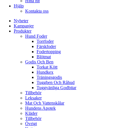
Hitta hit
Hjälp
Kontakta oss
Nyheter
Kampanjer
Produkter
Hund Foder
Torrfoder
Färskfoder
Fodertopping
Blötmat
Godis Och Ben
Torkat Kött
Hundkex
Träningsgodis
Tuggben Och Råhud
Tuggvänliga Godbitar
Tillbehör
Leksaker
Mat Och Vattenskålar
Hundens Apotek
Kläder
Tillbehör
Övrigt