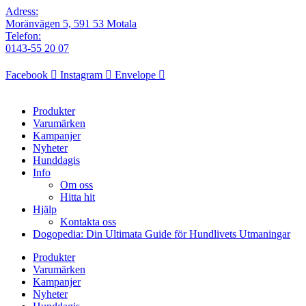
Adress:
Moränvägen 5, 591 53 Motala
Telefon:
0143-55 20 07
Facebook
Instagram
Envelope
Produkter
Varumärken
Kampanjer
Nyheter
Hunddagis
Info
Om oss
Hitta hit
Hjälp
Kontakta oss
Dogopedia: Din Ultimata Guide för Hundlivets Utmaningar
Produkter
Varumärken
Kampanjer
Nyheter