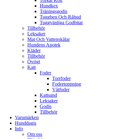
Torkat Kött
Hundkex
Träningsgodis
Tuggben Och Råhud
Tuggvänliga Godbitar
Tillbehör
Leksaker
Mat Och Vattenskålar
Hundens Apotek
Kläder
Tillbehör
Övrigt
Katt
Foder
Torrfoder
Fodertoppning
Våtfoder
Kattsand
Leksaker
Godis
Tillbehör
Varumärken
Hunddagis
Info
Om oss