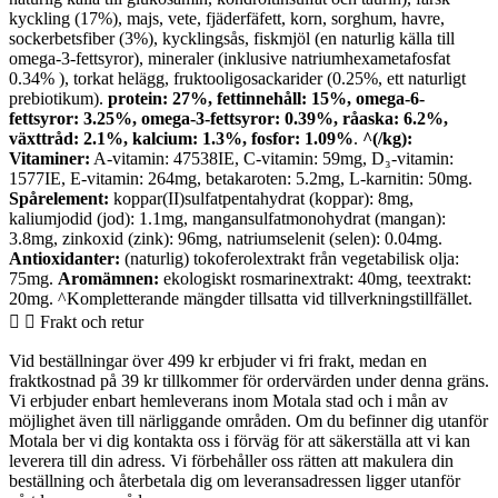
kyckling (17%), majs, vete, fjäderfäfett, korn, sorghum, havre,
sockerbetsfiber (3%), kycklingsås, fiskmjöl (en naturlig källa till
omega-3-fettsyror), mineraler (inklusive natriumhexametafosfat
0.34% ), torkat helägg, fruktooligosackarider (0.25%, ett naturligt
prebiotikum).
protein: 27%, fettinnehåll: 15%, omega-6-
fettsyror: 3.25%, omega-3-fettsyror: 0.39%, råaska: 6.2%,
växttråd: 2.1%, kalcium: 1.3%, fosfor: 1.09%
.
^(/kg):
Vitaminer:
A-vitamin: 47538IE, C-vitamin: 59mg, D₃-vitamin:
1577IE, E-vitamin: 264mg, betakaroten: 5.2mg, L-karnitin: 50mg.
Spårelement:
koppar(II)sulfatpentahydrat (koppar): 8mg,
kaliumjodid (jod): 1.1mg, mangansulfatmonohydrat (mangan):
3.8mg, zinkoxid (zink): 96mg, natriumselenit (selen): 0.04mg.
Antioxidanter:
(naturlig) tokoferolextrakt från vegetabilisk olja:
75mg.
Aromämnen:
ekologiskt rosmarinextrakt: 40mg, teextrakt:
20mg. ^Kompletterande mängder tillsatta vid tillverkningstillfället.
Frakt och retur
Vid beställningar över 499 kr erbjuder vi fri frakt, medan en
fraktkostnad på 39 kr tillkommer för ordervärden under denna gräns.
Vi erbjuder enbart hemleverans inom Motala stad och i mån av
möjlighet även till närliggande områden. Om du befinner dig utanför
Motala ber vi dig kontakta oss i förväg för att säkerställa att vi kan
leverera till din adress. Vi förbehåller oss rätten att makulera din
beställning och återbetala dig om leveransadressen ligger utanför