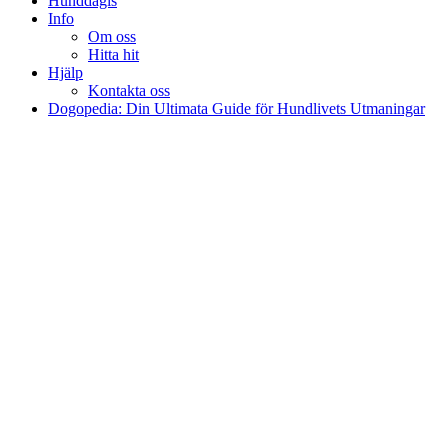
Hunddagis
Info
Om oss
Hitta hit
Hjälp
Kontakta oss
Dogopedia: Din Ultimata Guide för Hundlivets Utmaningar