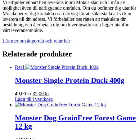
Vi erbjuder enbart hemleverans inom Motala stad och i mån av
möjlighet även till närliggande områden. Om du befinner dig utanför
Motala ber vi dig kontakta oss i förväg för att säkerställa att vi kan
leverera till din adress. Vi förbehåller oss rätten att makulera din
beställning och återbetala dig om leveransadressen ligger utanför
vårt leveransområde.
Läs mer om ångerrätt och retur här
Relaterade produkter
Rea!
Monster Single Protein Duck 400g
Det
Det
49,00
kr
35,00
kr
ursprungliga
nuvarande
Lägg till i varukorg
priset
priset
var:
är:
49,00 kr.
35,00 kr.
Monster Dog GrainFree Forest Game
12 kg