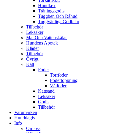
Torkat Kött
Hundkex
Träningsgodis
Tuggben Och Råhud
Tuggvänliga Godbitar
Tillbehör
Leksaker
Mat Och Vattenskålar
Hundens Apotek
Kläder
Tillbehör
Övrigt
Katt
Foder
Torrfoder
Fodertoppning
Våtfoder
Kattsand
Leksaker
Godis
Tillbehör
Varumärken
Hunddagis
Info
Om oss