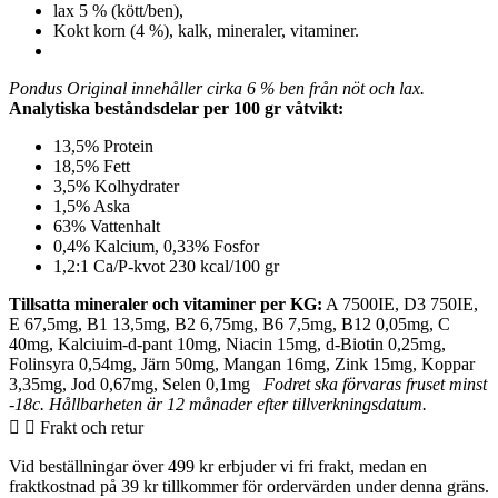
lax 5 % (kött/ben),
Kokt korn (4 %), kalk, mineraler, vitaminer.
Pondus Original innehåller cirka 6 % ben från nöt och lax.
Analytiska beståndsdelar per 100 gr våtvikt:
13,5% Protein
18,5% Fett
3,5% Kolhydrater
1,5% Aska
63% Vattenhalt
0,4% Kalcium, 0,33% Fosfor
1,2:1 Ca/P-kvot 230 kcal/100 gr
Tillsatta mineraler och vitaminer per KG:
A 7500IE, D3 750IE,
E 67,5mg, B1 13,5mg, B2 6,75mg, B6 7,5mg, B12 0,05mg, C
40mg, Kalciuim-d-pant 10mg, Niacin 15mg, d-Biotin 0,25mg,
Folinsyra 0,54mg, Järn 50mg, Mangan 16mg, Zink 15mg, Koppar
3,35mg, Jod 0,67mg, Selen 0,1mg
Fodret ska förvaras fruset minst
-18c. Hållbarheten är 12 månader efter tillverkningsdatum.
Frakt och retur
Vid beställningar över 499 kr erbjuder vi fri frakt, medan en
fraktkostnad på 39 kr tillkommer för ordervärden under denna gräns.