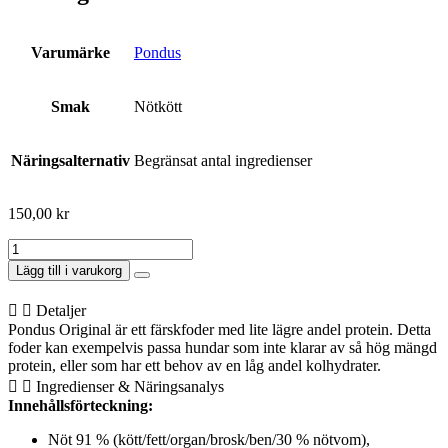
Varumärke
Pondus
Smak
Nötkött
Näringsalternativ
Begränsat antal ingredienser
150,00
kr
Pondus
Orginal
Lägg till i varukorg
5kg
mängd
Detaljer
Pondus Original är ett färskfoder med lite lägre andel protein. Detta
foder kan exempelvis passa hundar som inte klarar av så hög mängd
protein, eller som har ett behov av en låg andel kolhydrater.
Ingredienser & Näringsanalys
Innehållsförteckning:
Nöt 91 % (kött/fett/organ/brosk/ben/30 % nötvom),