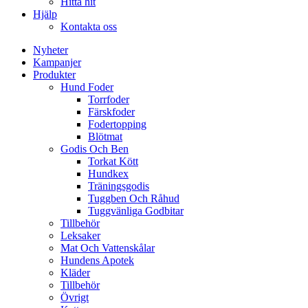
Hitta hit
Hjälp
Kontakta oss
Nyheter
Kampanjer
Produkter
Hund Foder
Torrfoder
Färskfoder
Fodertopping
Blötmat
Godis Och Ben
Torkat Kött
Hundkex
Träningsgodis
Tuggben Och Råhud
Tuggvänliga Godbitar
Tillbehör
Leksaker
Mat Och Vattenskålar
Hundens Apotek
Kläder
Tillbehör
Övrigt