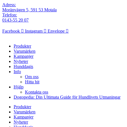
Adress:
Moränvägen 5, 591 53 Motala
Telefon:
0143-55 20 07
Facebook
Instagram
Envelope
Produkter
Varumärken
Kampanjer
Nyheter
Hunddagis
Info
Om oss
Hitta hit
Hjälp
Kontakta oss
Dogopedia: Din Ultimata Guide för Hundlivets Utmaningar
Produkter
Varumärken
Kampanjer
Nyheter