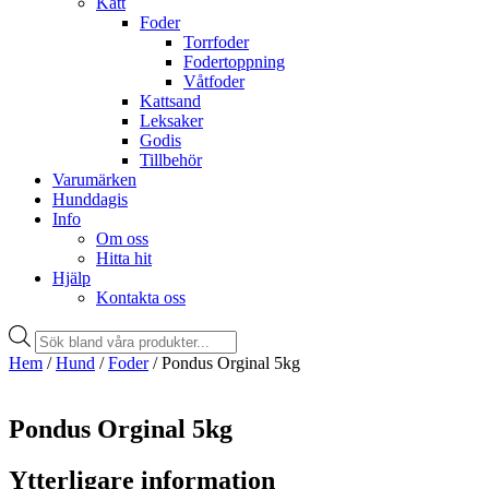
Katt
Foder
Torrfoder
Fodertoppning
Våtfoder
Kattsand
Leksaker
Godis
Tillbehör
Varumärken
Hunddagis
Info
Om oss
Hitta hit
Hjälp
Kontakta oss
Products
search
Hem
/
Hund
/
Foder
/ Pondus Orginal 5kg
Pondus Orginal 5kg
Ytterligare information