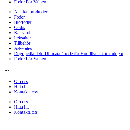
Foder För Valpen
Alla kattprodukter
Foder
Blötfoder
Godis
Kattsand
Leksaker
Tillbehör
Askebites
Dogopedia: Din Ultimata Guide för Hundlivets Utmaningar
Foder För Valpen
Fisk
Om oss
Hitta hit
Kontakta oss
Om oss
Hitta hit
Kontakta oss