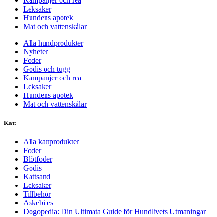
Kampanjer och rea
Leksaker
Hundens apotek
Mat och vattenskålar
Alla hundprodukter
Nyheter
Foder
Godis och tugg
Kampanjer och rea
Leksaker
Hundens apotek
Mat och vattenskålar
Katt
Alla kattprodukter
Foder
Blötfoder
Godis
Kattsand
Leksaker
Tillbehör
Askebites
Dogopedia: Din Ultimata Guide för Hundlivets Utmaningar