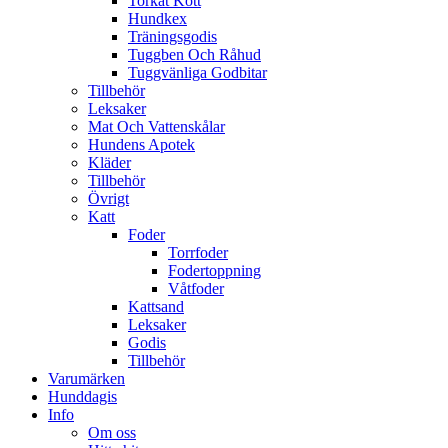
Torkat Kött
Hundkex
Träningsgodis
Tuggben Och Råhud
Tuggvänliga Godbitar
Tillbehör
Leksaker
Mat Och Vattenskålar
Hundens Apotek
Kläder
Tillbehör
Övrigt
Katt
Foder
Torrfoder
Fodertoppning
Våtfoder
Kattsand
Leksaker
Godis
Tillbehör
Varumärken
Hunddagis
Info
Om oss