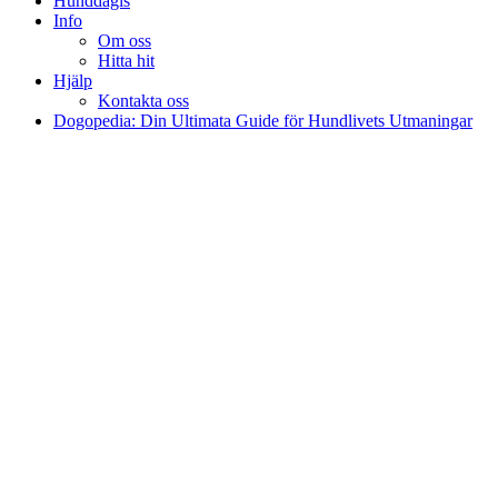
Hunddagis
Info
Om oss
Hitta hit
Hjälp
Kontakta oss
Dogopedia: Din Ultimata Guide för Hundlivets Utmaningar