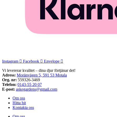
Instagram
Facebook
Envelope
Vi levererar kvalitet – dina djur förtjänar det!
Adress:
Moränvägen 5, 591 53 Motala
Org. nr:
559326-3469
Telefon:
0143-55 20 07
E-post:
askegardens@gmail.com
Om oss
Hitta hit
Kontakta oss
Om oss