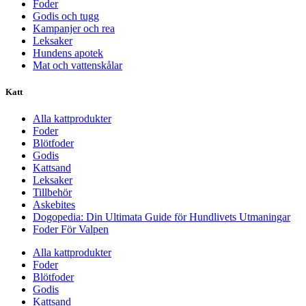
Foder
Godis och tugg
Kampanjer och rea
Leksaker
Hundens apotek
Mat och vattenskålar
Katt
Alla kattprodukter
Foder
Blötfoder
Godis
Kattsand
Leksaker
Tillbehör
Askebites
Dogopedia: Din Ultimata Guide för Hundlivets Utmaningar
Foder För Valpen
Alla kattprodukter
Foder
Blötfoder
Godis
Kattsand