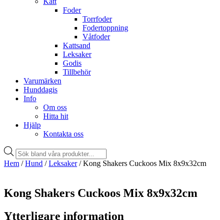
Katt
Foder
Torrfoder
Fodertoppning
Våtfoder
Kattsand
Leksaker
Godis
Tillbehör
Varumärken
Hunddagis
Info
Om oss
Hitta hit
Hjälp
Kontakta oss
Products
search
Hem
/
Hund
/
Leksaker
/ Kong Shakers Cuckoos Mix 8x9x32cm
Kong Shakers Cuckoos Mix 8x9x32cm
Ytterligare information