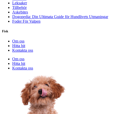
Leksaker
Tillbehör
Askebites
Dogopedia: Din Ultimata Guide för Hundlivets Utmaningar
Foder För Valpen
Fisk
Om oss
Hitta hit
Kontakta oss
Om oss
Hitta hit
Kontakta oss