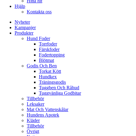
Hitta hit
Hjälp
Kontakta oss
Nyheter
Kampanjer
Produkter
Hund Foder
Torrfoder
Färskfoder
Fodertopping
Blötmat
Godis Och Ben
Torkat Kött
Hundkex
Träningsgodis
Tuggben Och Råhud
Tuggvänliga Godbitar
Tillbehör
Leksaker
Mat Och Vattenskålar
Hundens Apotek
Kläder
Tillbehör
Övrigt