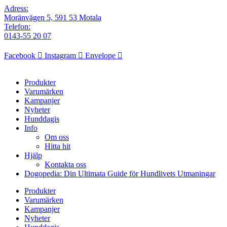
Adress:
Moränvägen 5, 591 53 Motala
Telefon:
0143-55 20 07
Facebook
Instagram
Envelope
Produkter
Varumärken
Kampanjer
Nyheter
Hunddagis
Info
Om oss
Hitta hit
Hjälp
Kontakta oss
Dogopedia: Din Ultimata Guide för Hundlivets Utmaningar
Produkter
Varumärken
Kampanjer
Nyheter