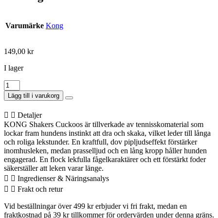
Varumärke
Kong
149,00
kr
I lager
Kong
Shakers
Lägg till i varukorg
Cuckoos
Mix
Detaljer
8x9x32cm
KONG Shakers Cuckoos är tillverkade av tennisskomaterial som
mängd
lockar fram hundens instinkt att dra och skaka, vilket leder till långa
och roliga lekstunder. En kraftfull, dov pipljudseffekt förstärker
inomhusleken, medan prasselljud och en lång kropp håller hunden
engagerad. En flock lekfulla fågelkaraktärer och ett förstärkt foder
säkerställer att leken varar länge.
Ingredienser & Näringsanalys
Frakt och retur
Vid beställningar över 499 kr erbjuder vi fri frakt, medan en
fraktkostnad på 39 kr tillkommer för ordervärden under denna gräns.