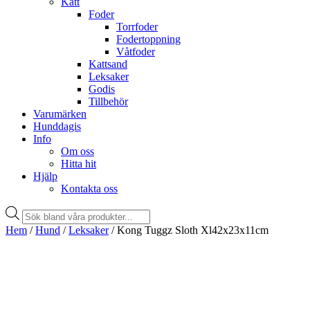
Katt
Foder
Torrfoder
Fodertoppning
Våtfoder
Kattsand
Leksaker
Godis
Tillbehör
Varumärken
Hunddagis
Info
Om oss
Hitta hit
Hjälp
Kontakta oss
Products
search
Hem
/
Hund
/
Leksaker
/ Kong Tuggz Sloth Xl42x23x11cm