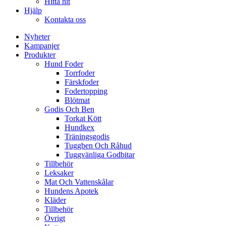
Hitta hit
Hjälp
Kontakta oss
Nyheter
Kampanjer
Produkter
Hund Foder
Torrfoder
Färskfoder
Fodertopping
Blötmat
Godis Och Ben
Torkat Kött
Hundkex
Träningsgodis
Tuggben Och Råhud
Tuggvänliga Godbitar
Tillbehör
Leksaker
Mat Och Vattenskålar
Hundens Apotek
Kläder
Tillbehör
Övrigt