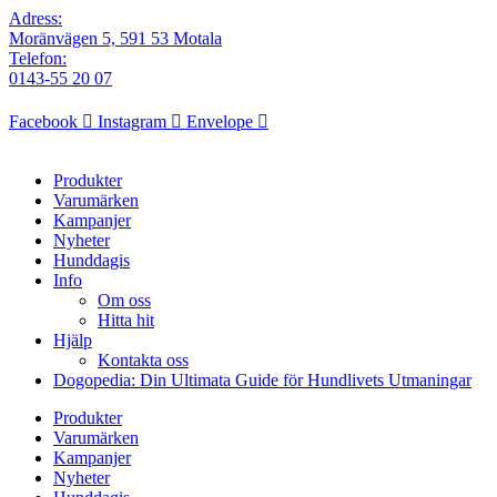
Adress:
Moränvägen 5, 591 53 Motala
Telefon:
0143-55 20 07
Facebook
Instagram
Envelope
Produkter
Varumärken
Kampanjer
Nyheter
Hunddagis
Info
Om oss
Hitta hit
Hjälp
Kontakta oss
Dogopedia: Din Ultimata Guide för Hundlivets Utmaningar
Produkter
Varumärken
Kampanjer
Nyheter