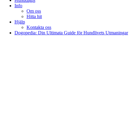
Hunddagis
Info
Om oss
Hitta hit
Hjälp
Kontakta oss
Dogopedia: Din Ultimata Guide för Hundlivets Utmaningar