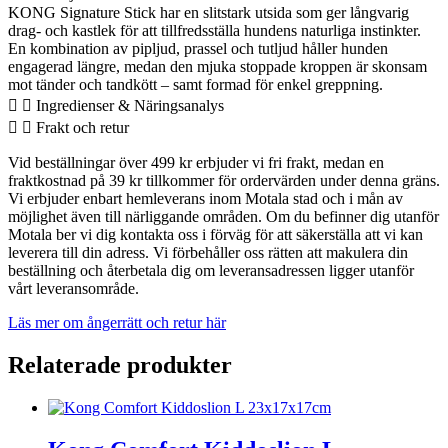
KONG Signature Stick har en slitstark utsida som ger långvarig
drag- och kastlek för att tillfredsställa hundens naturliga instinkter.
En kombination av pipljud, prassel och tutljud håller hunden
engagerad längre, medan den mjuka stoppade kroppen är skonsam
mot tänder och tandkött – samt formad för enkel greppning.
Ingredienser & Näringsanalys
Frakt och retur
Vid beställningar över 499 kr erbjuder vi fri frakt, medan en
fraktkostnad på 39 kr tillkommer för ordervärden under denna gräns.
Vi erbjuder enbart hemleverans inom Motala stad och i mån av
möjlighet även till närliggande områden. Om du befinner dig utanför
Motala ber vi dig kontakta oss i förväg för att säkerställa att vi kan
leverera till din adress. Vi förbehåller oss rätten att makulera din
beställning och återbetala dig om leveransadressen ligger utanför
vårt leveransområde.
Läs mer om ångerrätt och retur här
Relaterade produkter