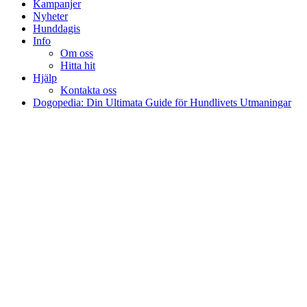
Kampanjer
Nyheter
Hunddagis
Info
Om oss
Hitta hit
Hjälp
Kontakta oss
Dogopedia: Din Ultimata Guide för Hundlivets Utmaningar