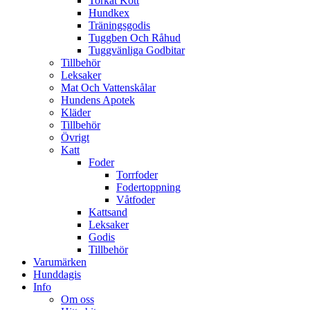
Torkat Kött
Hundkex
Träningsgodis
Tuggben Och Råhud
Tuggvänliga Godbitar
Tillbehör
Leksaker
Mat Och Vattenskålar
Hundens Apotek
Kläder
Tillbehör
Övrigt
Katt
Foder
Torrfoder
Fodertoppning
Våtfoder
Kattsand
Leksaker
Godis
Tillbehör
Varumärken
Hunddagis
Info
Om oss