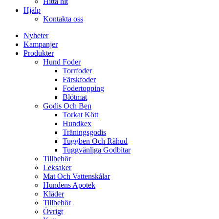
Hitta hit
Hjälp
Kontakta oss
Nyheter
Kampanjer
Produkter
Hund Foder
Torrfoder
Färskfoder
Fodertopping
Blötmat
Godis Och Ben
Torkat Kött
Hundkex
Träningsgodis
Tuggben Och Råhud
Tuggvänliga Godbitar
Tillbehör
Leksaker
Mat Och Vattenskålar
Hundens Apotek
Kläder
Tillbehör
Övrigt