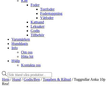
Katt
Foder
Torrfoder
Fodertoppning
Våtfoder
Kattsand
Leksaker
Godis
Tillbehör
Varumärken
Hunddagis
Info
Om oss
Hitta hit
Hjälp
Kontakta oss
Products
search
Hem
/
Hund
/
Godis/Ben
/
Tuggben & Råhud
/ Tuggrullar Anka 10p
Rea!