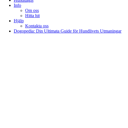
Hunddagis
Info
Om oss
Hitta hit
Hjälp
Kontakta oss
Dogopedia: Din Ultimata Guide för Hundlivets Utmaningar