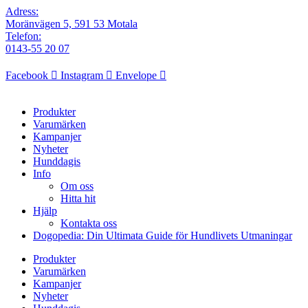
Adress:
Moränvägen 5, 591 53 Motala
Telefon:
0143-55 20 07
Facebook
Instagram
Envelope
Produkter
Varumärken
Kampanjer
Nyheter
Hunddagis
Info
Om oss
Hitta hit
Hjälp
Kontakta oss
Dogopedia: Din Ultimata Guide för Hundlivets Utmaningar
Produkter
Varumärken
Kampanjer
Nyheter